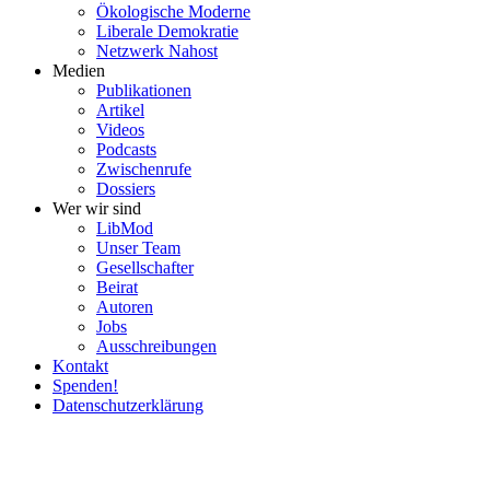
Ökolo­gische Moderne
Liberale Demokratie
Netzwerk Nahost
Medien
Publi­ka­tionen
Artikel
Videos
Podcasts
Zwischenrufe
Dossiers
Wer wir sind
LibMod
Unser Team
Gesell­schafter
Beirat
Autoren
Jobs
Ausschrei­bungen
Kontakt
Spenden!
Daten­schutz­er­klärung