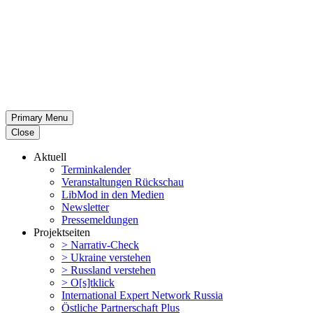
Primary Menu
Close
Aktuell
Termin­ka­lender
Veran­stal­tungen Rückschau
LibMod in den Medien
Newsletter
Presse­mel­dungen
Projekt­seiten
> Narrativ-Check
> Ukraine verstehen
> Russland verstehen
> O[s]tklick
Inter­na­tional Expert Network Russia
Östliche Partner­schaft Plus