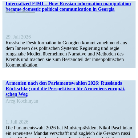
Inter­na­lized FIMI – How Russian infor­mation manipu­lation
became domestic political commu­ni­cation in Georgia
Policy Paper
29. Juli 2026
Russische Desin­for­mation in Georgien kommt zunehmend aus
dem Inneren des politi­schen Systems: Regierung und regie­
rungsnahe Medien übernehmen Narrative und Methoden des
Kremls und machen sie zum Bestandteil der innen­po­li­ti­schen
Kommunikation.
Armenien nach den Parla­ments­wahlen 2026: Russlands
Rückschlag und die Perspek­tiven für Armeniens europäi­
schen Weg
Analyse
Areg Kochinyan
1. Juli 2026
Die Parla­mentswahl 2026 hat Minis­ter­prä­sident Nikol Paschinjan
ein erneu­ertes Mandat verschafft und zugleich die Grenzen russi­