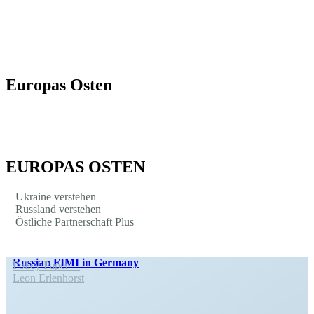
Europas Osten
EUROPAS OSTEN
Ukraine verstehen
Russland verstehen
Östliche Partner­schaft Plus
Russian FIMI in Germany
Policy Paper
Leon Erlen­horst