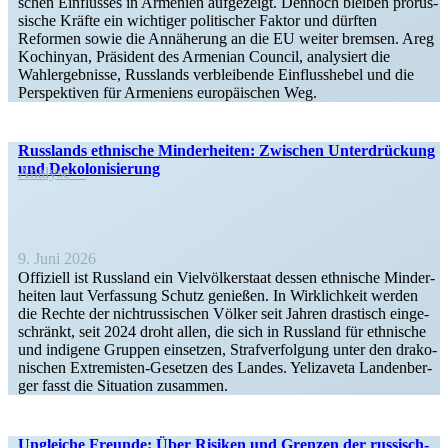
schen Einflusses in Armenien aufge­zeigt. Dennoch bleiben prorus­
sische Kräfte ein wichtiger politi­scher Faktor und dürften
Reformen sowie die Annäherung an die EU weiter bremsen. Areg
Kochinyan, Präsident des Armenian Council, analy­siert die
Wahler­geb­nisse, Russlands verblei­bende Einfluss­hebel und die
Perspek­tiven für Armeniens europäi­schen Weg.
Russ­lands eth­ni­sche Min­der­hei­ten: Zwi­schen Unter­drü­ckung
und Dekolonisierung
Analyse
9. Juni 2026
Offi­zi­ell ist Russ­land ein Viel­völ­ker­staat dessen eth­ni­sche Min­der­
hei­ten laut Ver­fas­sung Schutz genie­ßen. In Wirk­lich­keit werden
die Rechte der nicht­rus­si­schen Völker seit Jahren dras­tisch ein­ge­
schränkt, seit 2024 droht allen, die sich in Russ­land für eth­ni­sche
und indi­gene Gruppen ein­set­zen, Straf­ver­fol­gung unter den dra­ko­
ni­schen Extre­­­mis­ten-Geset­zen des Landes. Yeli­za­veta Lan­den­ber­
ger fasst die Situa­tion zusammen.
Ungleiche Freunde: Über Risiken und Grenzen der russisch-