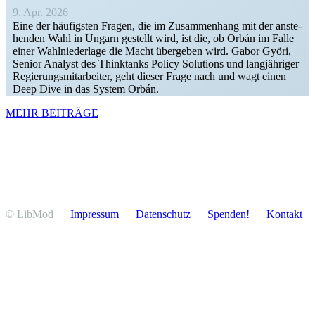
9. Apr. 2026
Eine der häufigsten Fragen, die im Zusam­menhang mit der anste­
henden Wahl in Ungarn gestellt wird, ist die, ob Orbán im Falle
einer Wahlnie­derlage die Macht übergeben wird. Gabor Györi,
Senior Analyst des Thinktanks Policy Solutions und langjäh­riger
Regie­rungs­mit­ar­beiter, geht dieser Frage nach und wagt einen
Deep Dive in das System Orbán.
MEHR BEITRÄGE
© LibMod
Impressum
Daten­schutz
Spenden!
Kontakt