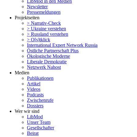
LibMod in den Medien
Newsletter
Presse­mel­dungen
Projekt­seiten
> Narrativ-Check
> Ukraine verstehen
> Russland verstehen
> O[s]tklick
Inter­na­tional Expert Network Russia
Östliche Partner­schaft Plus
Ökolo­gische Moderne
Liberale Demokratie
Netzwerk Nahost
Medien
Publi­ka­tionen
Artikel
Videos
Podcasts
Zwischenrufe
Dossiers
Wer wir sind
LibMod
Unser Team
Gesell­schafter
Beirat