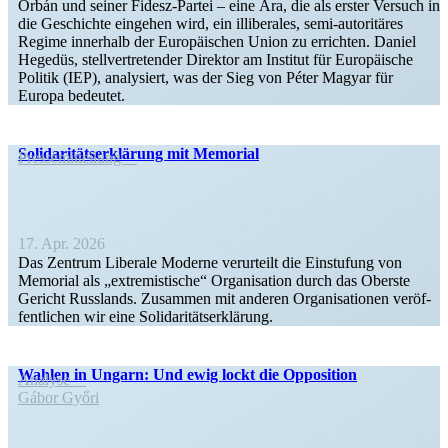
Orbán und seiner Fidesz-Partei – eine Ära, die als erster Versuch in
die Geschichte eingehen wird, ein illibe­rales, semi-autori­­täres
Regime innerhalb der Europäi­schen Union zu errichten. Daniel
Hegedüs, stell­ver­tre­tender Direktor am Institut für Europäische
Politik (IEP), analy­siert, was der Sieg von Péter Magyar für
Europa bedeutet.
Soli­da­ri­täts­er­klä­rung mit Memorial
Presse­mit­teilung
17. Apr. 2026
Das Zentrum Libe­rale Moderne ver­ur­teilt die Ein­stu­fung von
Memo­rial als „extre­mis­ti­sche“ Orga­ni­sa­tion durch das Oberste
Gericht Russ­lands. Zusam­men mit anderen Orga­ni­sa­tio­nen ver­öf­
fent­li­chen wir eine Solidaritätserklärung.
Wahlen in Ungarn: Und ewig lockt die Opposition
Analyse
Gábor Győri