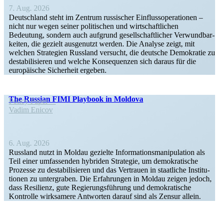
7. Aug. 2026
Deutschland steht im Zentrum russi­scher Einfluss­ope­ra­tionen –
nicht nur wegen seiner politi­schen und wirtschaft­lichen
Bedeutung, sondern auch aufgrund gesell­schaft­licher Verwund­bar­
keiten, die gezielt ausge­nutzt werden. Die Analyse zeigt, mit
welchen Strategien Russland versucht, die deutsche Demokratie zu
desta­bi­li­sieren und welche Konse­quenzen sich daraus für die
europäische Sicherheit ergeben.
The Russian FIMI Playbook in Moldova
Policy Paper
Vadim Enicov
6. Aug. 2026
Russland nutzt in Moldau gezielte Infor­ma­ti­ons­ma­ni­pu­lation als
Teil einer umfas­senden hybriden Strategie, um demokra­tische
Prozesse zu desta­bi­li­sieren und das Vertrauen in staat­liche Insti­tu­
tionen zu unter­graben. Die Erfah­rungen in Moldau zeigen jedoch,
dass Resilienz, gute Regie­rungs­führung und demokra­tische
Kontrolle wirksamere Antworten darauf sind als Zensur allein.