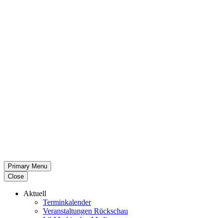
Primary Menu
Close
Aktuell
Termin­ka­lender
Veran­stal­tungen Rückschau