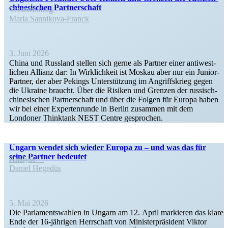
chine­­si­­schen Partnerschaft
Veran­staltung
Maria Sannikova-Franck
3. Juni 2026
China und Russland stellen sich gerne als Partner einer antiwest­
lichen Allianz dar: In Wirklichkeit ist Moskau aber nur ein Junior-
Partner, der aber Pekings Unter­stützung im Angriffs­krieg gegen
die Ukraine braucht. Über die Risiken und Grenzen der russisch-
chine­­si­­schen Partner­schaft und über die Folgen für Europa haben
wir bei einer Exper­ten­runde in Berlin zusammen mit dem
Londoner Thinktank NEST Centre gesprochen.
Ungarn wendet sich wieder Europa zu – und was das für
seine Partner bedeutet
Analyse
Daniel Hegedüs
5. Mai 2026
Die Parla­ments­wahlen in Ungarn am 12. April markieren das klare
Ende der 16-jährigen Herrschaft von Minis­ter­prä­sident Viktor