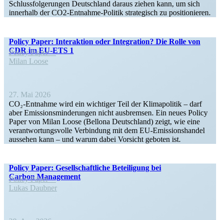
Schluss­fol­ge­rungen Deutschland daraus ziehen kann, um sich
innerhalb der CO2-Entnahme-Politik strate­gisch zu positionieren.
Policy Paper: Inter­aktion oder Integration? Die Rolle von
CDR im EU-ETS 1
Policy Paper
Milan Loose
27. Mai 2026
CO₂-Entnahme wird ein wichtiger Teil der Klima­po­litik – darf
aber Emissi­ons­min­de­rungen nicht ausbremsen. Ein neues Policy
Paper von Milan Loose (Bellona Deutschland) zeigt, wie eine
verant­wor­tungs­volle Verbindung mit dem EU-Emissi­ons­handel
aussehen kann – und warum dabei Vorsicht geboten ist.
Policy Paper: Gesell­schaft­liche Betei­ligung bei
Carbon Management
Policy Paper
Lukas Daubner