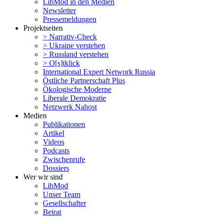
LibMod in den Medien
Newsletter
Presse­mel­dungen
Projekt­seiten
> Narrativ-Check
> Ukraine verstehen
> Russland verstehen
> O[s]tklick
Inter­na­tional Expert Network Russia
Östliche Partner­schaft Plus
Ökolo­gische Moderne
Liberale Demokratie
Netzwerk Nahost
Medien
Publi­ka­tionen
Artikel
Videos
Podcasts
Zwischenrufe
Dossiers
Wer wir sind
LibMod
Unser Team
Gesell­schafter
Beirat