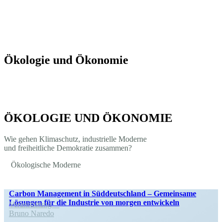
Ökologie und Ökonomie
ÖKOLOGIE UND ÖKONOMIE
Wie gehen Klima­schutz, indus­trielle Moderne
und freiheit­liche Demokratie zusammen?
Ökolo­gische Moderne
Carbon Management in Süddeutschland – Gemeinsame
Lösungen für die Industrie von morgen entwickeln
Veran­staltung
Bruno Naredo