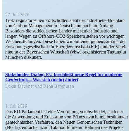
27. Juli 2026
Trotz regula­to­ri­schen Fortschritten steht der indus­trielle Hochlauf
von Carbon Management in Deutschland noch am Anfang.
Besonders die süddeut­schen Länder mit starker Industrie und
langen Wegen zu Offshore-CO2-Speichern stehen vor wichtigen
Weichen­stel­lungen. Diese haben wir auf einer gemeinsam mit der
Forschungs­ge­sell­schaft für Energie­wirt­schaft (FfE) und der Verei­
nigung der Bayeri­schen Wirtschaft (vbw) organi­sierten Tagung in
München diskutiert.
Stake­holder Dialog: EU beschließt neue Regel für moderne
Gentechnik – Was sich (nicht) ändert
Veran­staltung
Lukas Daubner und Rena Barghusen
1. Juli 2026
Das EU-Parlament hat eine Verordnung verab­schiedet, nach der
die Anwendung und Zulassung von Pflan­zen­zucht mit bestimmten
gentech­ni­schen Verfahren, den Neuen Genomi­schen Techniken
(NGTs), einfacher wird. Libmod führte im Rahmen des Projekts