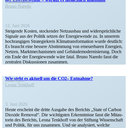
Veran­staltung
Bruno Naredo
12. Juni 2026
Steigende Kosten, stockender Netzausbau und wider­sprüch­liche
Signale aus der Politik setzen der Energie­wende zu. In unserem
hochran­gigen Strate­gie­kreis Klima­trans­for­mation wurde deutlich:
Es braucht eine bessere Abstimmung von erneu­er­baren Energien,
Netzen, Markt­me­cha­nismen und Gebäu­de­mo­der­ni­sierung. Doch
ein Ende der Energie­wende wäre fatal. Bruno Naredo fasst die
zentralen Diskus­sionen zusammen.
Wie steht es aktuell um die CO2– Entnahme?
Analyse
Leona Tenkhoff
3. Juni 2026
Heute erscheint die dritte Ausgabe des Berichts „State of Carbon
Dioxide Removal“. Die wichtigsten Erkennt­nisse fasst die Mitau­
torin des Berichts, Leona Tenkhoff von der Stiftung Wissen­schaft
und Politik, für uns zusammen. Und sie analy­siert, welche