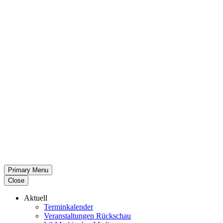
Primary Menu
Close
Aktuell
Termin­ka­lender
Veran­stal­tungen Rückschau