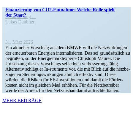
Finan­zierung von CO2-Entnahme: Welche Rolle spielt
der Staat?
Veran­staltung
Lukas Daubner
31. März 2026
Ein aktueller Vorschlag aus dem BMWE will die Netzwir­kungen
der erneu­er­baren Energien inter­na­li­sieren. Das sei grund­sätzlich zu
begrüßen, so der Energie­markt­ex­perte Christoph Maurer. Die
Umsetzung dieses Vorschlags sei jedoch verbes­se­rungs­fähig.
Alter­nativ schlägt er In-strumente vor, die mit Blick auf die netzbe­
zo­genen Steue­rungs­wir­kungen ähnlich effektiv sind. Diese
würden die Risiken für EE-Inves­­ti­­tionen und damit die Förder­
kosten nicht im gleichen Maß erhöhen. Für die Netzbe­treiber
werde der Anreiz für den Netzausbau damit aufrechterhalten.
MEHR BEITRÄGE