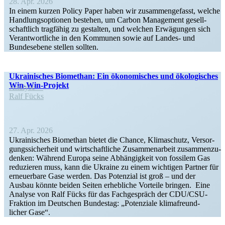
28. Apr. 2026
In einem kurzen Policy Paper haben wir zusam­men­ge­fasst, welche
Handlungs­op­tionen bestehen, um Carbon Management gesell­
schaftlich tragfähig zu gestalten, und welchen Erwägungen sich
Verant­wort­liche in den Kommunen sowie auf Landes- und
Bundes­ebene stellen sollten.
Ukrai­ni­sches Biomethan: Ein ökono­mi­sches und ökolo­gi­sches
Win-Win-Projekt
Analyse
Ralf Fücks
27. Apr. 2026
Ukrai­ni­sches Biomethan bietet die Chance, Klima­schutz, Versor­
gungs­si­cherheit und wirtschaft­liche Zusam­men­arbeit zusam­men­zu­
denken: Während Europa seine Abhän­gigkeit von fossilem Gas
reduzieren muss, kann die Ukraine zu einem wichtigen Partner für
erneu­erbare Gase werden. Das Potenzial ist groß – und der
Ausbau könnte beiden Seiten erheb­liche Vorteile bringen. Eine
Analyse von Ralf Fücks für das Fachge­spräch der CDU/CSU-
Fraktion im Deutschen Bundestag: „Poten­ziale klima­freund­
licher Gase“.