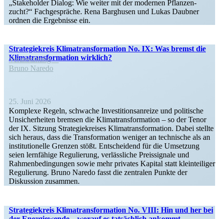
„Stake­holder Dialog: Wie weiter mit der modernen Pflan­zen­
zucht?“ Fachge­spräche. Rena Barghusen und Lukas Daubner
ordnen die Ergeb­nisse ein.
Strate­gie­kreis Klima­trans­for­mation No. IX: Was bremst die
Klima­trans­for­mation wirklich?
Veran­staltung
Bruno Naredo
25. Juni 2026
Komplexe Regeln, schwache Inves­ti­ti­ons­an­reize und politische
Unsicher­heiten bremsen die Klima­trans­for­mation – so der Tenor
der IX. Sitzung Strate­gie­kreises Klima­trans­for­mation. Dabei stellte
sich heraus, dass die Trans­for­mation weniger an technische als an
insti­tu­tio­nelle Grenzen stößt. Entscheidend für die Umsetzung
seien lernfähige Regulierung, verläss­liche Preis­si­gnale und
Rahmen­be­din­gungen sowie mehr privates Kapital statt klein­tei­liger
Regulierung. Bruno Naredo fasst die zentralen Punkte der
Diskussion zusammen.
Strate­gie­kreis Klima­trans­for­mation No. VIII: Hin und her bei
der Energie­wende – worauf es tatsächlich ankommt