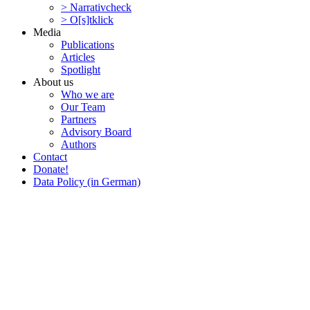
> Narra­tivcheck
> O[s]tklick
Media
Publi­ca­tions
Articles
Spotlight
About us
Who we are
Our Team
Partners
Advisory Board
Authors
Contact
Donate!
Data Policy (in German)