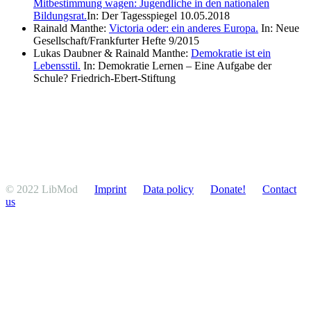
Mitbes­timmung wagen: Jugendliche in den nationalen
Bildungsrat.
In: Der Tagesspiegel 10.05.2018
Rainald Manthe:
Victoria oder: ein anderes Europa.
In: Neue
Gesellschaft/​Frankfurter Hefte 9/​2015
Lukas Daubner & Rainald Manthe:
Demokratie ist ein
Lebensstil.
In: Demokratie Lernen – Eine Aufgabe der
Schule? Friedrich-Ebert-Stiftung
© 2022 LibMod
Imprint
Data policy
Donate!
Contact
us