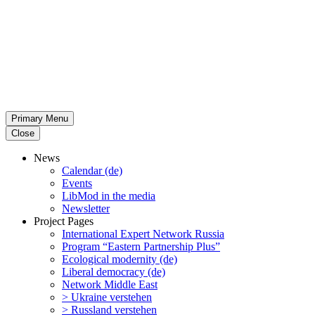
Primary Menu
Close
News
Calendar (de)
Events
LibMod in the media
Newsletter
Project Pages
Inter­na­tional Expert Network Russia
Program “Eastern Partnership Plus”
Ecological modernity (de)
Liberal democracy (de)
Network Middle East
> Ukraine verstehen
> Russland verstehen