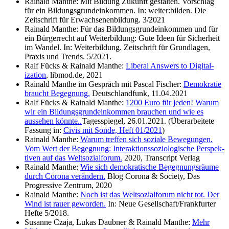
Rainald Manthe: Mit Bildung Zukunft gestalten. Vorschlag
für ein Bildungs­grun­deinkommen. In: weiter:bilden. Die
Zeitschrift für Erwach­se­nen­bildung. 3/​2021
Rainald Manthe: Für das Bildungs­grun­deinkommen und für
ein Bürger­recht auf Weiter­bildung: Gute Ideen für Sicherheit
im Wandel. In: Weiter­bildung. Zeitschrift für Grund­lagen,
Praxis und Trends. 5/​2021.
Ralf Fücks & Rainald Manthe:
Liberal Answers to Digital­
ization
, libmod.de, 2021
Rainald Manthe im Gespräch mit Pascal Fischer:
Demokratie
braucht Begegnung.
Deutsch­landfunk, 11.04.2021
Ralf Fücks & Rainald Manthe:
1200 Euro für jeden! Warum
wir ein Bildungs­grun­deinkommen brauchen und wie es
aussehen könnte..
Tagesspiegel, 26.01.2021. (Überar­beitete
Fassung in:
Civis mit Sonde, Heft 01/​2021
)
Rainald Manthe:
Warum treffen sich soziale Bewegungen.
Vom Wert der Begegnung: Inter­ak­tion­ssozi­ol­o­gische Perspek­
tiven auf das Weltsozial­forum.
2020, Transcript Verlag
Rainald Manthe:
Wie sich demokratische Begeg­nungsräume
durch Corona verändern.
Blog Corona & Society, Das
Progressive Zentrum, 2020
Rainald Manthe:
Noch ist das Weltsozial­forum nicht tot. Der
Wind ist rauer geworden.
In: Neue Gesellschaft/​Frankfurter
Hefte 5/​2018.
Susanne Czaja, Lukas Daubner & Rainald Manthe:
Mehr