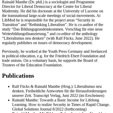
Rainald Manthe (Dr. phil.) is a sociol­ogist and Programme
Director for Liberal Democracy at the Centre for Liberal
Modernity. He did his doctorate at the University of Lucerne on
the transna­tional large-scale meetings of social movements. At
LibMod he is respon­sible for the project areas “Security in
Transition” and “Rethinking Liber­alism”. He is co-author of the
study “Das Bildungs­grun­deinkommen. Vorschlag für eine neue
Weiter­bil­dungs­fi­nanzierung.” and co-editor of the anthology
“Liber­al­ismus neu denken” (with Ralf Fücks, June 2022). He
regularly publishes on issues of democracy development.
Previ­ously, he worked at the Youth Press Germany and freelanced
in political education, e.g. for the Friedrich Ebert Foundation and
trade unions. On a voluntary basis, he supports the Board of
Trustees of the Education Foundation.
Publi­ca­tions
Ralf Fücks & Rainald Manthe (Hrsg.): Liber­al­ismus neu
denken. Freiheitliche Antworten für die Heraus­forderungen
unserer Zeit. Transcript Verlag, Juni 2022 (im Erscheinen)
Rainald Manthe: Towards a Basic Income for Lifelong
Learning. How to realize Security in Times of Rapid Change.
Global Solutions Journal 8/​2022 (forth­coming)