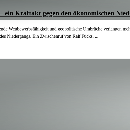
 – ein Kraftakt gegen den ökono­mi­schen Nie
ende Wettbe­werbs­fä­higkeit und geopo­li­tische Umbrüche verlangen mehr
des Nieder­gangs. Ein Zwischenruf von Ralf Fücks. ...