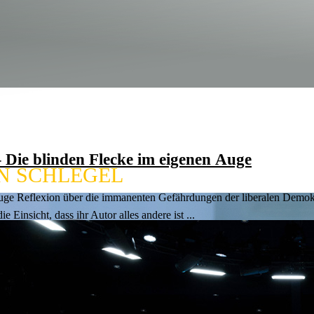
TO: DIE UKRAINE V
N GIPFELTREFFEN
 Die blinden Flecke im eigenen Auge
N SCHLEGEL
ge Reflexion über die immanenten Gefähr­dungen der liberalen Demokrati
 Einsicht, dass ihr Autor alles andere ist ...