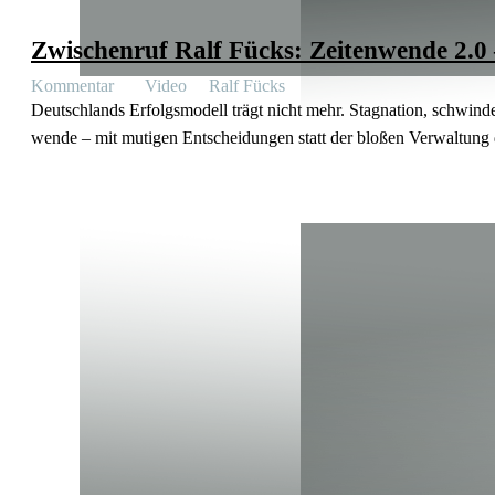
Zwischenruf Ralf Fücks: Zeiten­wende 2.0
Kommentar Video
Ralf Fücks
Deutsch­lands Erfolgs­modell trägt nicht mehr. Stagnation, schwin­d
wende – mit mutigen Entschei­dungen statt der bloßen Verwaltung 