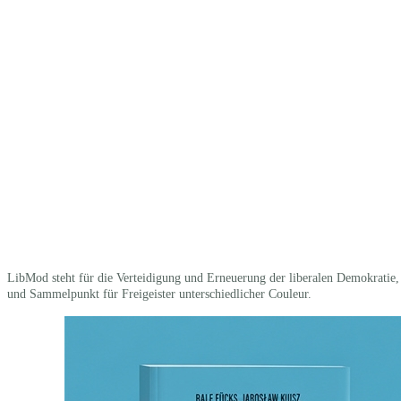
LibMod steht für die Vertei­digung und Erneuerung der liberalen Demokratie, f
und Sammel­punkt für Freigeister unter­schied­licher Couleur.