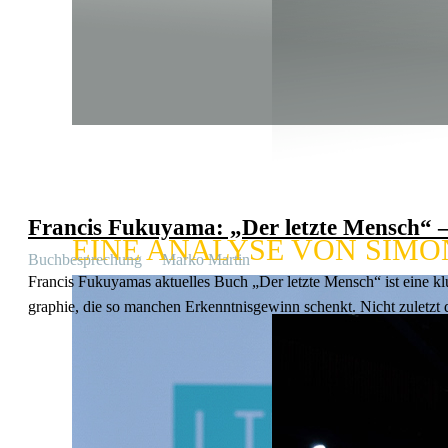
G7, EU UND NA
SOMMER­LICHE
Francis Fukuyama: „Der letzte Mensch“ –
EINE ANALYSE VON SIMO
Buchbe­spre­chung
Marko Martin
Francis Fukuyamas aktuelles Buch „Der letzte Mensch“ ist eine klu
graphie, die so manchen Erkennt­nis­gewinn schenkt. Nicht zuletzt die