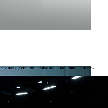
OR DEN
e und zugleich eine denkbar uneitle intel­lek­tuelle Autobio­