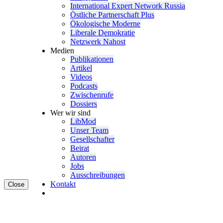
Inter­na­tional Expert Network Russia
Östliche Partner­schaft Plus
Ökolo­gische Moderne
Liberale Demokratie
Netzwerk Nahost
Medien
Publi­ka­tionen
Artikel
Videos
Podcasts
Zwischenrufe
Dossiers
Wer wir sind
LibMod
Unser Team
Gesell­schafter
Beirat
Autoren
Jobs
Ausschrei­bungen
Kontakt
Close