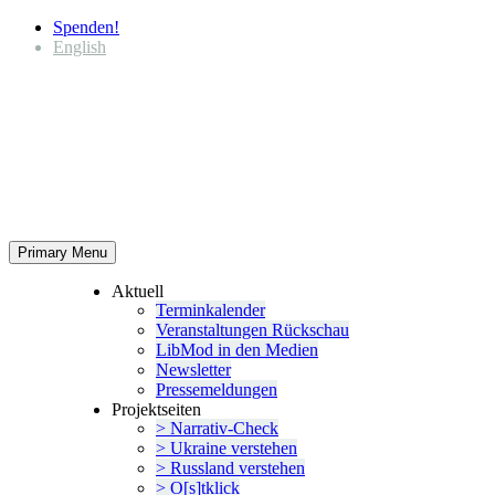
Spenden!
English
Primary Menu
Aktuell
Termin­ka­lender
Veran­stal­tungen Rückschau
LibMod in den Medien
Newsletter
Presse­mel­dungen
Projekt­seiten
> Narrativ-Check
> Ukraine verstehen
> Russland verstehen
> O[s]tklick