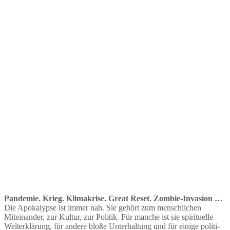
Pandemie. Krieg. Klima­krise. Great Reset. Zombie-Invasion …
Die Apoka­lypse ist immer nah. Sie gehört zum mensch­lichen
Mitein­ander, zur Kultur, zur Politik. Für manche ist sie spiri­tuelle
Welterklärung, für andere bloße Unter­haltung und für einige politi­