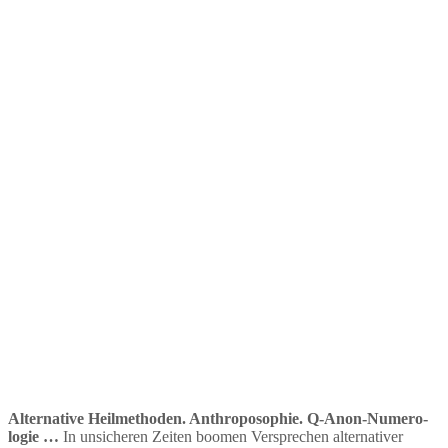
Alter­native Heilme­thoden. Anthro­po­sophie. Q‑Anon-Numero­
logie …
In unsicheren Zeiten boomen Versprechen alter­na­tiver