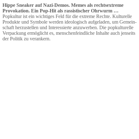
Hippe Sneaker auf Nazi-Demos. Memes als rechts­extreme
Provo­kation. Ein Pop-Hit als rassis­ti­scher Ohrwurm …
Popkultur ist ein wichtiges Feld für die extreme Rechte. Kultu­relle
Produkte und Symbole werden ideolo­gisch aufge­laden, um Gemein­
schaft herzu­stellen und Inter­es­sierte anzuwerben. Die popkul­tu­relle
Verpa­ckung ermög­licht es, menschen­feind­liche Inhalte auch jenseits
der Politik zu verankern.