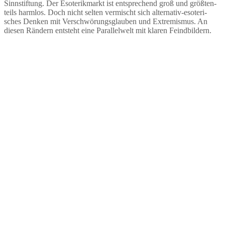
Sinnstiftung. Der Esote­rik­markt ist entspre­chend groß und größten­
teils harmlos. Doch nicht selten vermischt sich alter­nativ-esote­ri­
sches Denken mit Verschwö­rungs­glauben und Extre­mismus. An
diesen Rändern entsteht eine Paral­lelwelt mit klaren Feindbildern.