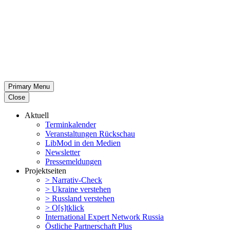
Primary Menu
Close
Aktuell
Termin­ka­lender
Veran­stal­tungen Rückschau
LibMod in den Medien
Newsletter
Presse­mel­dungen
Projekt­seiten
> Narrativ-Check
> Ukraine verstehen
> Russland verstehen
> O[s]tklick
Inter­na­tional Expert Network Russia
Östliche Partner­schaft Plus