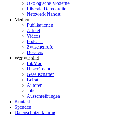
Ökolo­gische Moderne
Liberale Demokratie
Netzwerk Nahost
Medien
Publi­ka­tionen
Artikel
Videos
Podcasts
Zwischenrufe
Dossiers
Wer wir sind
LibMod
Unser Team
Gesell­schafter
Beirat
Autoren
Jobs
Ausschrei­bungen
Kontakt
Spenden!
Daten­schutz­er­klärung