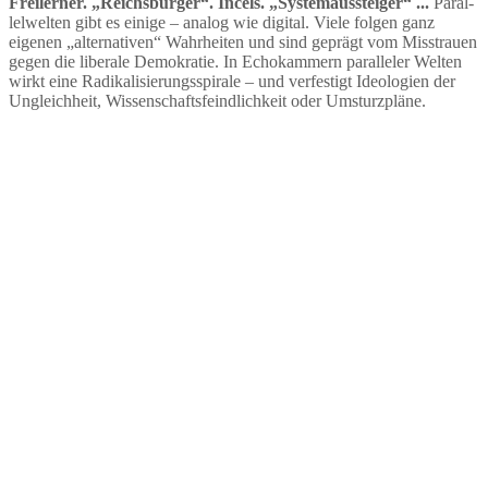
Freilerner. „Reichs­bürger“. Incels. „System­aus­steiger“ ...
Paral­
lel­welten gibt es einige – analog wie digital. Viele folgen ganz
eigenen „alter­na­tiven“ Wahrheiten und sind geprägt vom Misstrauen
gegen die liberale Demokratie. In Echokammern paral­leler Welten
wirkt eine Radika­li­sie­rungs­spirale – und verfestigt Ideologien der
Ungleichheit, Wissen­schafts­feind­lichkeit oder Umsturzpläne.