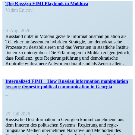
The Russian FIMI Playbook in Moldova
Policy Paper
Vadim Enicov
6. Aug. 2026
Russland nutzt in Moldau gezielte Infor­ma­ti­ons­ma­ni­pu­lation als
Teil einer umfas­senden hybriden Strategie, um demokra­tische
Prozesse zu desta­bi­li­sieren und das Vertrauen in staat­liche Insti­tu­
tionen zu unter­graben. Die Erfah­rungen in Moldau zeigen jedoch,
dass Resilienz, gute Regie­rungs­führung und demokra­tische
Kontrolle wirksamere Antworten darauf sind als Zensur allein.
Inter­na­lized FIMI – How Russian infor­mation manipu­lation
became domestic political commu­ni­cation in Georgia
Policy Paper
29. Juli 2026
Russische Desin­for­mation in Georgien kommt zunehmend aus
dem Inneren des politi­schen Systems: Regierung und regie­
rungsnahe Medien übernehmen Narrative und Methoden des