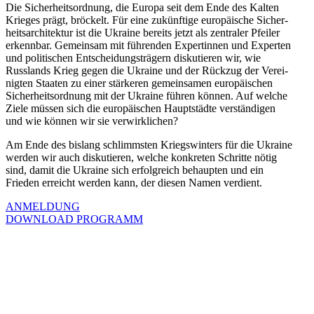
Die Sicher­heits­ordnung, die Europa seit dem Ende des Kalten
Krieges prägt, bröckelt. Für eine zukünftige europäische Sicher­
heits­ar­chi­tektur ist die Ukraine bereits jetzt als zentraler Pfeiler
erkennbar. Gemeinsam mit führenden Exper­tinnen und Experten
und politi­schen Entschei­dungs­trägern disku­tieren wir, wie
Russlands Krieg gegen die Ukraine und der Rückzug der Verei­
nigten Staaten zu einer stärkeren gemein­samen europäi­schen
Sicher­heits­ordnung mit der Ukraine führen können. Auf welche
Ziele müssen sich die europäi­schen Haupt­städte verstän­digen
und wie können wir sie verwirklichen?
Am Ende des bislang schlimmsten Kriegs­winters für die Ukraine
werden wir auch disku­tieren, welche konkreten Schritte nötig
sind, damit die Ukraine sich erfolg­reich behaupten und ein
Frieden erreicht werden kann, der diesen Namen verdient.
ANMELDUNG
DOWNLOAD PROGRAMM