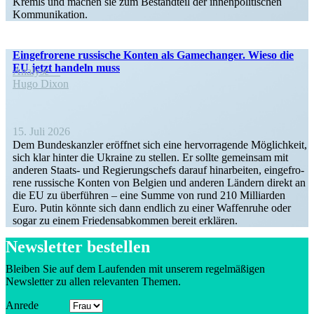
Kremls und machen sie zum Bestandteil der innen­po­li­ti­schen
Kommunikation.
Ein­ge­fro­rene rus­si­sche Konten als Game­ch­an­ger. Wieso die
EU jetzt handeln muss
Analyse
Hugo Dixon
15. Juli 2026
Dem Bun­des­kanz­ler eröff­net sich eine her­vor­ra­gende Mög­lich­keit,
sich klar hinter die Ukraine zu stellen. Er sollte gemein­sam mit
anderen Staats- und Regie­rungs­chefs darauf hin­ar­bei­ten, ein­ge­fro­
rene rus­si­sche Konten von Belgien und anderen Ländern direkt an
die EU zu über­füh­ren – eine Summe von rund 210 Mil­li­ar­den
Euro. Putin könnte sich dann endlich zu einer Waf­fen­ruhe oder
sogar zu einem Frie­dens­ab­kom­men bereit erklären.
Newsletter bestellen
Bleiben Sie auf dem Laufenden mit unserem regel­mä­ßigen
Newsletter zu allen relevanten Themen.
Anrede