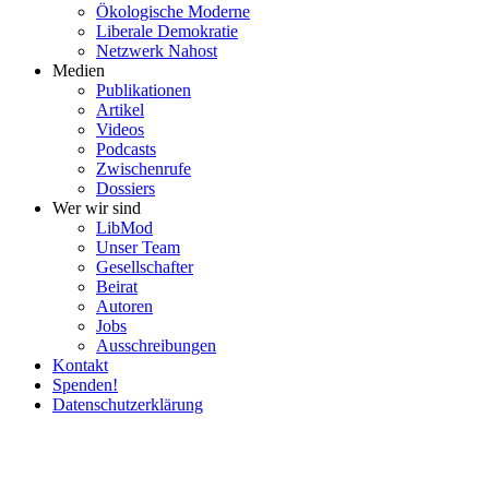
Ökolo­gische Moderne
Liberale Demokratie
Netzwerk Nahost
Medien
Publi­ka­tionen
Artikel
Videos
Podcasts
Zwischenrufe
Dossiers
Wer wir sind
LibMod
Unser Team
Gesell­schafter
Beirat
Autoren
Jobs
Ausschrei­bungen
Kontakt
Spenden!
Daten­schutz­er­klärung