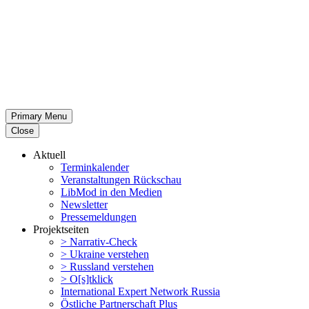
Primary Menu
Close
Aktuell
Termin­ka­lender
Veran­stal­tungen Rückschau
LibMod in den Medien
Newsletter
Presse­mel­dungen
Projekt­seiten
> Narrativ-Check
> Ukraine verstehen
> Russland verstehen
> O[s]tklick
Inter­na­tional Expert Network Russia
Östliche Partner­schaft Plus