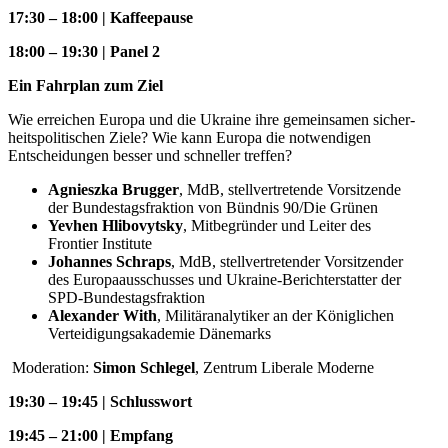
17:30 – 18:00 | Kaffeepause
18:00 – 19:30 | Panel 2
Ein Fahrplan zum Ziel
Wie erreichen Europa und die Ukraine ihre gemein­samen sicher­
heits­po­li­ti­schen Ziele? Wie kann Europa die notwen­digen
Entschei­dungen besser und schneller treffen?
Agnieszka Brugger
, MdB, stell­ver­tre­tende Vorsit­zende
der Bundes­tags­fraktion von Bündnis 90/​Die Grünen
Yevhen Hlibo­vytsky
, Mitbe­gründer und Leiter des
Frontier Institute
Johannes Schraps
, MdB, stell­ver­tre­tender Vorsit­zender
des Europa­aus­schusses und Ukraine-Bericht­erstatter der
SPD-Bundestagsfraktion
Alexander With
, Militär­ana­ly­tiker an der König­lichen
Vertei­di­gungs­aka­demie Dänemarks
Moderation:
Simon Schlegel
, Zentrum Liberale Moderne
19:30 – 19:45 | Schlusswort
19:45 – 21:00 | Empfang