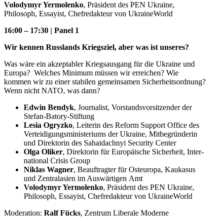
Volodymyr Yermo­lenko
, Präsident des PEN Ukraine,
Philosoph, Essayist, Chefre­dakteur von UkraineWorld
16:00 – 17:30 | Panel 1
Wir kennen Russlands Kriegsziel, aber was ist unseres?
Was wäre ein akzep­tabler Kriegs­ausgang für die Ukraine und
Europa? Welches Minimum müssen wir erreichen? Wie
kommen wir zu einer stabilen gemein­samen Sicher­heits­ordnung?
Wenn nicht NATO, was dann?
Edwin Bendyk
, Journalist, Vorstands­vor­sit­zender der
Stefan-Batory-Stiftung
Lesia Ogryzko
, Leiterin des Reform Support Office des
Vertei­di­gungs­mi­nis­te­riums der Ukraine, Mitbe­grün­derin
und Direk­torin des Sahai­dachnyi Security Center
Olga Oliker
, Direk­torin für Europäische Sicherheit, Inter­
na­tional Crisis Group
Niklas Wagner
, Beauf­tragter für Osteuropa, Kaukasus
und Zentral­asien im Auswär­tigen Amt
Volodymyr Yermo­lenko
, Präsident des PEN Ukraine,
Philosoph, Essayist, Chefre­dakteur von UkraineWorld
Moderation:
Ralf Fücks
, Zentrum Liberale Moderne