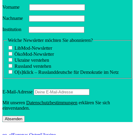
Vorname
Nachname
Insti­tution
Welche Newsletter möchten Sie abonnieren?
LibMod-Newsletter
ÖkoMod-Newsletter
Ukraine verstehen
Russland verstehen
O[s]tklick – Russland­deutsche für Demokratie im Netz
E‑Mail-Adresse
Mit unseren
Daten­schutz­be­stim­mungen
erklären Sie sich
einverstanden.
eo_sl
Europas Osten
Ukraine