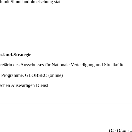
mit Simul­tan­dol­met­schung statt.
sland-Strategie
­tärin des Ausschusses für Nationale Vertei­digung und Streitkräfte
y
Programme
, GLOBSEC (online)
i­schen Auswär­tigen Dienst
Die Dis­kus­s