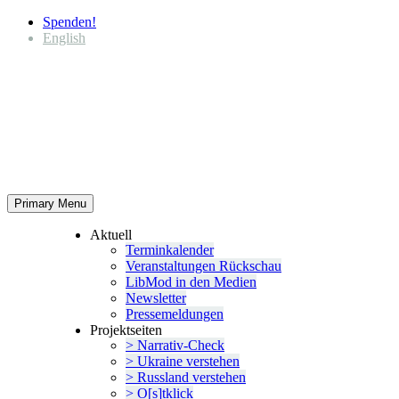
Spenden!
English
Primary Menu
Aktuell
Termin­ka­lender
Veran­stal­tungen Rückschau
LibMod in den Medien
Newsletter
Presse­mel­dungen
Projekt­seiten
> Narrativ-Check
> Ukraine verstehen
> Russland verstehen
> O[s]tklick