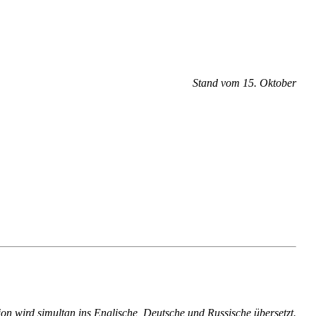
Stand vom 15. Oktober
ion wird simul­tan ins Eng­li­sche, Deut­sche und Rus­si­sche übersetzt.