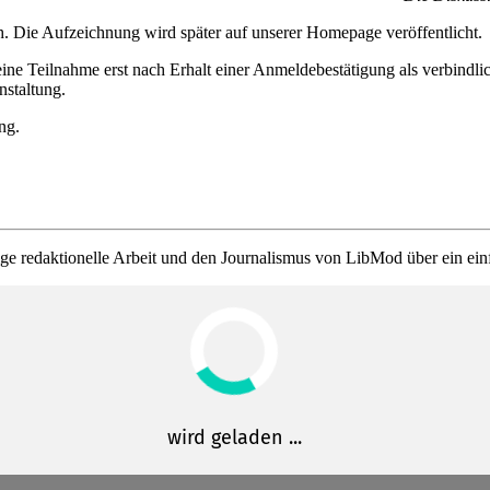
. Die Auf­zeich­nung wird später auf unserer Homepage veröffentlicht.
ne Teilnahme erst nach Erhalt einer Anmel­de­be­stä­tigung als verbindl
nstaltung.
ng.
ge redak­tio­nelle Arbeit und den Journa­lismus von LibMod über ein ei