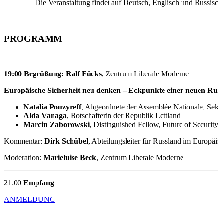
Die Veran­staltung findet auf Deutsch, Englisch und Russisch 
PROGRAMM
19:00
Begrüßung: Ralf Fücks
, Zentrum Liberale Moderne
Europäische Sicherheit neu denken – Eckpunkte einer neuen Rus
Natalia Pouzyreff
, Abgeordnete der Assemblée Nationale, Sekre
Alda Vanaga
, Botschaf­terin der Republik Lettland
Marcin
Zaborowski
,
Distin­gu­ished Fellow, Future of Securit
Kommentar:
Dirk Schübel
,
Abtei­lungs­leiter für Russland im Europä
Moderation:
Marie­luise Beck
, Zentrum Liberale Moderne
21:00
Empfang
ANMELDUNG