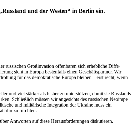
„Russland und der Westen“ in Berlin ein.
 russi­schen Großin­vasion offen­baren sich erheb­liche Diffe­
g sieht in Europa besten­falls einen Geschäfts­partner. Wir
drohung für das demokra­tische Europa bleiben – erst recht, wenn
ler und viel stärker als bisher zu unter­stützen, damit sie Russlands
rstärken. Schließlich müssen wir angesichts des russi­schen Neoim­pe­
olitische und militä­rische Integration der Ukraine muss ein
att ihn zu fürchten.
über Antworten auf diese Heraus­for­de­rungen diskutieren.