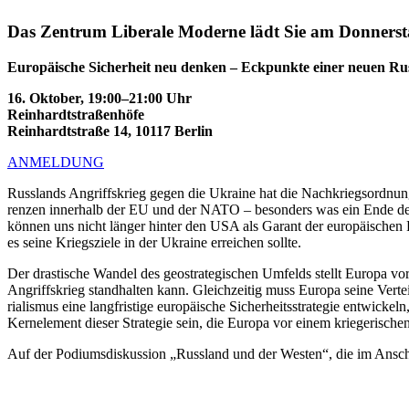
Das Zentrum Liberale Moderne lädt Sie am Donnerstag
Europäische Sicherheit neu denken – Eckpunkte einer neuen Rus
16. Oktober, 19:00–21:00 Uhr
Reinhardt­stra­ßenhöfe
Reinhardt­straße 14, 10117 Berlin
ANMELDUNG
Russlands Angriffs­krieg gegen die Ukraine hat die Nachkriegs­ordnung 
renzen innerhalb der EU und der NATO – besonders was ein Ende des 
können uns nicht länger hinter den USA als Garant der europäi­schen 
es seine Kriegs­ziele in der Ukraine erreichen sollte.
Der drastische Wandel des geostra­te­gi­schen Umfelds stellt Europa vor
Angriffs­krieg stand­halten kann. Gleich­zeitig muss Europa seine Vertei
ria­lismus eine langfristige europäische Sicher­heits­stra­tegie entwi­ck
Kernelement dieser Strategie sein, die Europa vor einem kriege­ri­sche
Auf der Podiums­dis­kussion „Russland und der Westen“, die im Anschlus