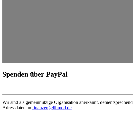
Spenden über PayPal
Wir sind als gemein­nützige Organi­sation anerkannt, dementspre­chend
Adress­daten an
finanzen@libmod.de