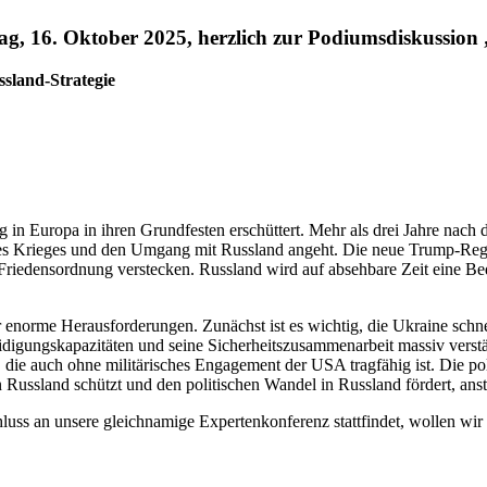
, 16. Oktober 2025, herzlich zur Podiums­dis­kussion 
sland-Strategie
in Europa in ihren Grund­festen erschüttert. Mehr als drei Jahre nach der
Krieges und den Umgang mit Russland angeht. Die neue Trump-Regierun
Friedens­ordnung verstecken. Russland wird auf absehbare Zeit eine Be
 enorme Heraus­for­de­rungen. Zunächst ist es wichtig, die Ukraine schnel
­di­gungs­ka­pa­zi­täten und seine Sicher­heits­zu­sam­men­arbeit massiv ve
eln, die auch ohne militä­ri­sches Engagement der USA tragfähig ist. Die p
n Russland schützt und den politi­schen Wandel in Russland fördert, anst
s an unsere gleich­namige Exper­ten­kon­ferenz statt­findet, wollen wir 