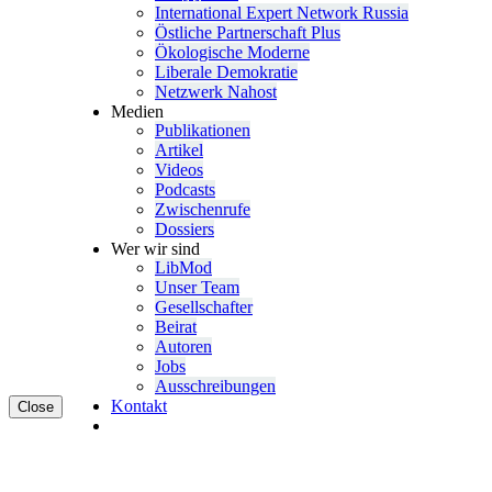
Inter­na­tional Expert Network Russia
Östliche Partner­schaft Plus
Ökolo­gische Moderne
Liberale Demokratie
Netzwerk Nahost
Medien
Publi­ka­tionen
Artikel
Videos
Podcasts
Zwischenrufe
Dossiers
Wer wir sind
LibMod
Unser Team
Gesell­schafter
Beirat
Autoren
Jobs
Ausschrei­bungen
Kontakt
Close