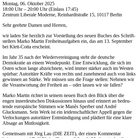
Montag, 06. Oktober 2025
18:00 Uhr – 20:00 Uhr (Einlass 17:45)
Zentrum Liberale Moderne, Reinhardt­straße 15, 10117 Berlin
Sehr geehrte Damen und Herren,
wir laden Sie herzlich zur Vorstellung des neuen Buches des Schrift­
stellers Marko Martin Freiheit­sauf­gaben ein, das am 13. September
bei Klett-Cotta erscheint.
Im Jahr 35 nach der Wiedervere­inigung steht die deutsche
Demokratie an einem Wendepunkt. Eine Entwicklung, die sich im
Osten schon lange abzeichnete, wird immer stärker auch im Westen
spürbar: Autoritäre Kräfte von rechts und zunehmend auch von links
gewinnen an Stärke. Wir müssen uns die Frage stellen: Nehmen wir
die Verant­wortung der Freiheit an – oder lassen wir sie fallen?
Marko Martin richtet in seinem neuen Buch den Blick über die
engen innerdeutschen Diskus­sionen hinaus und erinnert an bedeu­
tende europäische Stimmen wie Manès Sperber und André
Glucksmann. Sein Werk ist ein leiden­schaftlicher Appell gegen die
Verlock­ungen autoritärer Entmündigung und plädiert für eine klare
Absage an Mutlosigkeit.
Gemeinsam mit Jörg Lau (DIE ZEIT), der einen Kommentar