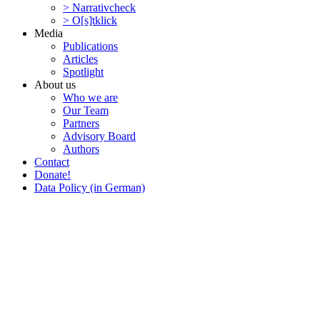
> Narra­tivcheck
> O[s]tklick
Media
Publi­ca­tions
Articles
Spotlight
About us
Who we are
Our Team
Partners
Advisory Board
Authors
Contact
Donate!
Data Policy (in German)