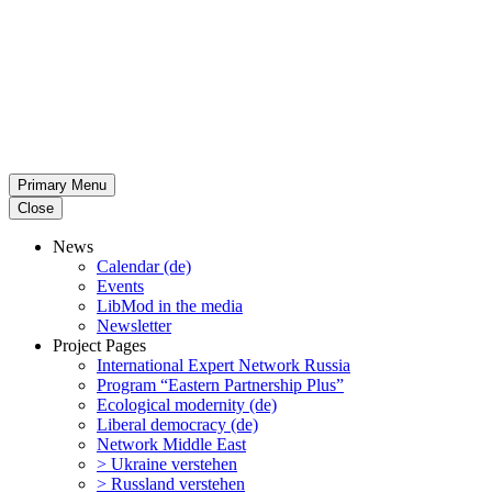
Primary Menu
Close
News
Calendar (de)
Events
LibMod in the media
Newsletter
Project Pages
Inter­na­tional Expert Network Russia
Program “Eastern Partnership Plus”
Ecological modernity (de)
Liberal democracy (de)
Network Middle East
> Ukraine verstehen
> Russland verstehen