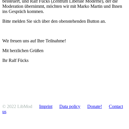
beisteuert, und Ralf Fücks (Zentrum Liberale Moderne), der die
Moder­ation übernimmt, möchten wir mit Marko Martin und Ihnen
ins Gespräch kommen.
Bitte melden Sie sich über den obenste­henden Button an.
Wir freuen uns auf Ihre Teilnahme!
Mit herzlichen Grüßen
Ihr Ralf Fücks
© 2022 LibMod
Imprint
Data policy
Donate!
Contact
us