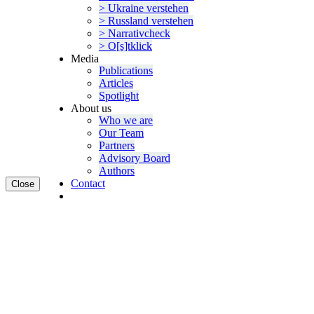
> Ukraine verstehen
> Russland verstehen
> Narra­tivcheck
> O[s]tklick
Media
Publi­ca­tions
Articles
Spotlight
About us
Who we are
Our Team
Partners
Advisory Board
Authors
Contact
Close