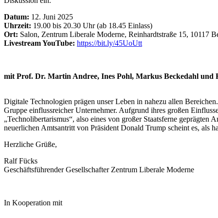
Diskussion ein.
Datum:
12. Juni 2025
Uhrzeit:
19.00 bis 20.30 Uhr (ab 18.45 Einlass)
Ort:
Salon, Zentrum Liberale Moderne, Reinhardt­straße 15, 10117 Be
Livestream YouTube:
https://bit.ly/45UoUtt
mit Prof. Dr. Martin Andree, Ines Pohl, Markus Beckedahl und 
t
Digitale Technologien prägen unser Leben in nahezu allen Bereichen.
Gruppe einflussre­icher Unternehmer. Aufgrund ihres großen Einflusses a
„Techno­lib­er­tarismus“, also eines von großer Staats­ferne geprägte
neuer­lichen Amtsantritt von Präsident Donald Trump scheint es, als h
Herzliche Grüße,
Ralf Fücks
Geschäfts­führender Gesellschafter Zentrum Liberale Moderne
In Kooper­ation mit