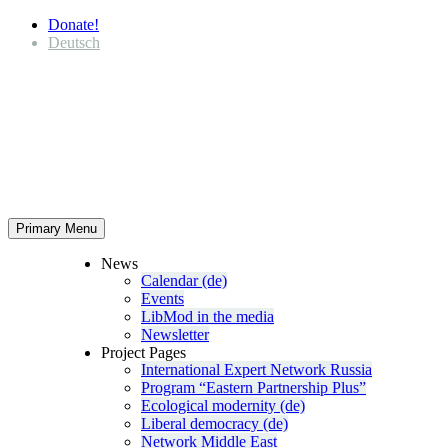
Donate!
Deutsch
Primary Menu
News
Calendar (de)
Events
LibMod in the media
Newsletter
Project Pages
Inter­na­tional Expert Network Russia
Program “Eastern Partnership Plus”
Ecological modernity (de)
Liberal democracy (de)
Network Middle East