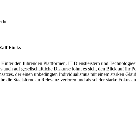
rlin
Ralf Fücks
 Hinter den führenden Plattformen, IT-Dienstleistern und Technolo­gie
uch auf gesellschaftliche Diskurse lohnt es sich, den Blick auf ihr Poli
n Ansatzes, der einen unbed­ingten Individ­u­al­ismus mit einem starken 
abe die Staats­ferne an Relevanz verloren und als sei der starke Fokus