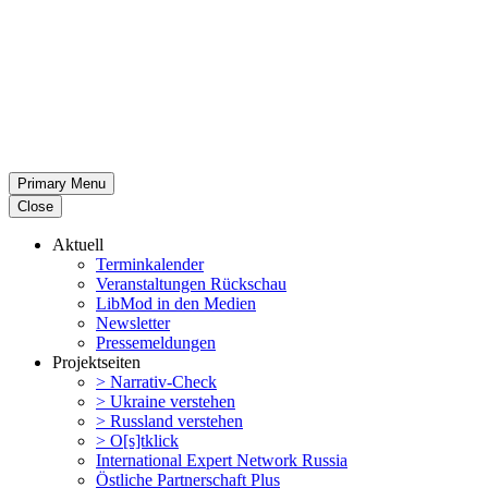
Primary Menu
Close
Aktuell
Termin­ka­lender
Veran­stal­tungen Rückschau
LibMod in den Medien
Newsletter
Presse­mel­dungen
Projekt­seiten
> Narrativ-Check
> Ukraine verstehen
> Russland verstehen
> O[s]tklick
Inter­na­tional Expert Network Russia
Östliche Partner­schaft Plus