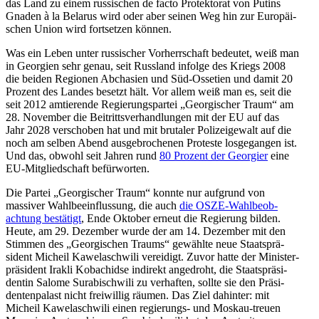
das Land zu einem russi­schen de facto Protek­torat von Putins
Gnaden à la Belarus wird oder aber seinen Weg hin zur Europäi­
schen Union wird fortsetzen können.
Was ein Leben unter russi­scher Vorherr­schaft bedeutet, weiß man
in Georgien sehr genau, seit Russland infolge des Kriegs 2008
die beiden Regionen Abchasien und Süd-Ossetien und damit 20
Prozent des Landes besetzt hält. Vor allem weiß man es, seit die
seit 2012 amtie­rende Regie­rungs­partei „Georgi­scher Traum“ am
28. November die Beitritts­ver­hand­lungen mit der EU auf das
Jahr 2028 verschoben hat und mit brutaler Polizei­gewalt auf die
noch am selben Abend ausge­bro­chenen Proteste losge­gangen ist.
Und das, obwohl seit Jahren rund
80 Prozent der Georgier
eine
EU-Mitglied­schaft befürworten.
Die Partei „Georgi­scher Traum“ konnte nur aufgrund von
massiver Wahlbe­ein­flussung, die auch
die OSZE-Wahlbe­ob­
achtung bestätigt
, Ende Oktober erneut die Regierung bilden.
Heute, am 29. Dezember wurde der am 14. Dezember mit den
Stimmen des „Georgi­schen Traums“ gewählte neue Staats­prä­
sident Micheil Kawela­schwili vereidigt. Zuvor hatte der Minis­ter­
prä­sident Irakli Kobachidse indirekt angedroht, die Staats­prä­si­
dentin Salome Surabi­schwili zu verhaften, sollte sie den Präsi­
den­ten­palast nicht freiwillig räumen. Das Ziel dahinter: mit
Micheil Kawela­schwili einen regie­rungs- und Moskau-treuen