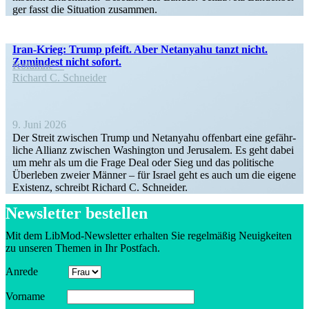
ger fasst die Situa­tion zusammen.
Iran-Krieg: Trump pfeift. Aber Netanyahu tanzt nicht.
Zumindest nicht sofort.
Kolumne
Richard C. Schneider
9. Juni 2026
Der Streit zwischen Trump und Netanyahu offenbart eine gefähr­
liche Allianz zwischen Washington und Jerusalem. Es geht dabei
um mehr als um die Frage Deal oder Sieg und das politische
Überleben zweier Männer – für Israel geht es auch um die eigene
Existenz, schreibt Richard C. Schneider.
Newsletter bestellen
Mit dem LibMod-Newsletter erhalten Sie regel­mäßig Neuig­keiten
zu unseren Themen in Ihr Postfach.
Anrede
Vorname