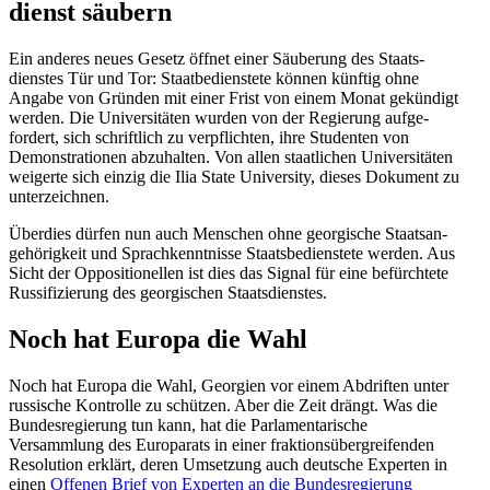
dienst säubern
Ein anderes neues Gesetz öffnet einer Säuberung des Staats­
dienstes Tür und Tor: Staat­be­dienstete können künftig ohne
Angabe von Gründen mit einer Frist von einem Monat gekündigt
werden. Die Univer­si­täten wurden von der Regierung aufge­
fordert, sich schriftlich zu verpflichten, ihre Studenten von
Demons­tra­tionen abzuhalten. Von allen staat­lichen Univer­si­täten
weigerte sich einzig die Ilia State University, dieses Dokument zu
unterzeichnen.
Überdies dürfen nun auch Menschen ohne georgische Staats­an­
ge­hö­rigkeit und Sprach­kennt­nisse Staats­be­dienstete werden. Aus
Sicht der Opposi­tio­nellen ist dies das Signal für eine befürchtete
Russi­fi­zierung des georgi­schen Staatsdienstes.
Noch hat Europa die Wahl
Noch hat Europa die Wahl, Georgien vor einem Abdriften unter
russische Kontrolle zu schützen. Aber die Zeit drängt. Was die
Bundes­re­gierung tun kann, hat die Parla­men­ta­rische
Versammlung des Europarats in einer frakti­ons­über­grei­fenden
Resolution erklärt, deren Umsetzung auch deutsche Experten in
einen
Offenen Brief von Experten an die Bundes­re­gierung