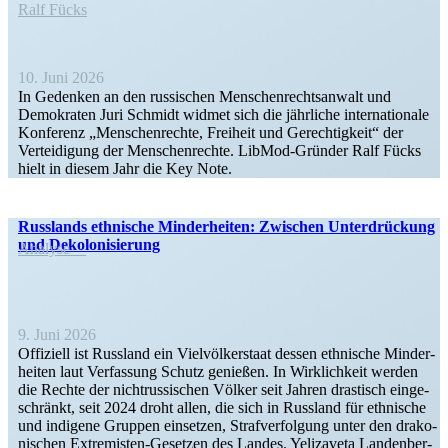
Ralf Fücks
10. Juni 2026
In Gedenken an den russi­schen Menschen­rechts­anwalt und
Demokraten Juri Schmidt widmet sich die jährliche inter­na­tionale
Konferenz „Menschen­rechte, Freiheit und Gerech­tigkeit“ der
Vertei­digung der Menschen­rechte. LibMod-Gründer Ralf Fücks
hielt in diesem Jahr die Key Note.
Russ­lands eth­ni­sche Min­der­hei­ten: Zwi­schen Unter­drü­ckung
und Dekolonisierung
Analyse
9. Juni 2026
Offi­zi­ell ist Russ­land ein Viel­völ­ker­staat dessen eth­ni­sche Min­der­
hei­ten laut Ver­fas­sung Schutz genie­ßen. In Wirk­lich­keit werden
die Rechte der nicht­rus­si­schen Völker seit Jahren dras­tisch ein­ge­
schränkt, seit 2024 droht allen, die sich in Russ­land für eth­ni­sche
und indi­gene Gruppen ein­set­zen, Straf­ver­fol­gung unter den dra­ko­
ni­schen Extre­­­mis­ten-Geset­zen des Landes. Yeli­za­veta Lan­den­ber­