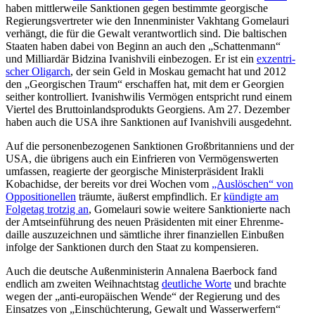
haben mittler­weile Sanktionen gegen bestimmte georgische
Regie­rungs­ver­treter wie den Innen­mi­nister Vakhtang Gomelauri
verhängt, die für die Gewalt verant­wortlich sind. Die balti­schen
Staaten haben dabei von Beginn an auch den „Schat­tenmann“
und Milli­ardär Bidzina Ivanishvili einbe­zogen. Er ist ein
exzen­tri­
scher Oligarch
, der sein Geld in Moskau gemacht hat und 2012
den „Georgi­schen Traum“ erschaffen hat, mit dem er Georgien
seither kontrol­liert. Ivanishwilis Vermögen entspricht rund einem
Viertel des Brutto­in­lands­pro­dukts Georgiens. Am 27. Dezember
haben auch die USA ihre Sanktionen auf Ivanishvili ausgedehnt.
Auf die perso­nen­be­zo­genen Sanktionen Großbri­tan­niens und der
USA, die übrigens auch ein Einfrieren von Vermö­gens­werten
umfassen, reagierte der georgische Minis­ter­prä­sident Irakli
Kobachidse, der bereits vor drei Wochen vom
„Auslö­schen“ von
Opposi­tio­nellen
träumte, äußerst empfindlich. Er
kündigte am
Folgetag trotzig an
, Gomelauri sowie weitere Sanktio­nierte nach
der Amtsein­führung des neuen Präsi­denten mit einer Ehren­me­
daille auszu­zeichnen und sämtliche ihrer finan­zi­ellen Einbußen
infolge der Sanktionen durch den Staat zu kompensieren.
Auch die deutsche Außen­mi­nis­terin Annalena Baerbock fand
endlich am zweiten Weihnachtstag
deutliche Worte
und brachte
wegen der „anti-europäi­schen Wende“ der Regierung und des
Einsatzes von „Einschüch­terung, Gewalt und Wasser­werfern“