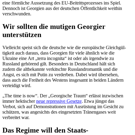
eine förmliche Aussetzung des EU-Beitritts­pro­zesses ins Spiel.
Dennoch ist Georgien aus der deutschen Öffent­lichkeit weithin
verschwunden.
Wir sollten die mutigen Georgier
unterstützen
Vielleicht speist sich die deutsche wie die europäische Gleich­gül­
tigkeit auch daraus, dass Georgien für viele ähnlich wie die
Ukraine eine Art „terra incognita“ ist oder als irgendwie zu
Russland gehörend gilt. Besonders in Deutschland hält sich
zudem die altbe­kannte verkitschte Russlan­dro­mantik und die
Angst, es sich mit Putin zu verderben. Dabei wird übersehen,
dass auch die Freiheit des Westens insgesamt in beiden Ländern
verteidigt wird.
„The time is now“. Der „Georgische Traum“ erlässt inzwi­schen
immer hekti­scher
neue repressive Gesetze
. Etwa jüngst das
Verbot, sich auf Demons­tra­tionen mit Ausrüstung im Gesicht zu
schützen, was angesichts des einge­setzten Tränen­gases weit
verbreitet war.
Das Regime will den Staats­