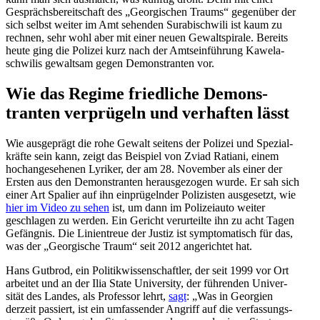
Gesprächs­be­reit­schaft des „Georgi­schen Traums“ gegenüber der
sich selbst weiter im Amt sehenden Surabi­schwili ist kaum zu
rechnen, sehr wohl aber mit einer neuen Gewalt­spirale. Bereits
heute ging die Polizei kurz nach der Amtsein­führung Kawela­
schwilis gewaltsam gegen Demons­tranten vor.
Wie das Regime fried­liche Demons­
tranten verprügeln und verhaften lässt
Wie ausge­prägt die rohe Gewalt seitens der Polizei und Spezi­al­
kräfte sein kann, zeigt das Beispiel von Zviad Ratiani, einem
hochan­ge­se­henen Lyriker, der am 28. November als einer der
Ersten aus den Demons­tranten heraus­ge­zogen wurde. Er sah sich
einer Art Spalier auf ihn einprü­gelnder Polizisten ausge­setzt, wie
hier im Video zu sehen
ist, um dann im Polizeiauto weiter
geschlagen zu werden. Ein Gericht verur­teilte ihn zu acht Tagen
Gefängnis. Die Linien­treue der Justiz ist sympto­ma­tisch für das,
was der „Georgische Traum“ seit 2012 angerichtet hat.
Hans Gutbrod, ein Politik­wis­sen­schaftler, der seit 1999 vor Ort
arbeitet und an der Ilia State University, der führenden Univer­
sität des Landes, als Professor lehrt,
sagt
: „Was in Georgien
derzeit passiert, ist ein umfas­sender Angriff auf die verfas­sungs­