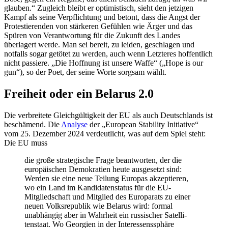
glauben.“ Zugleich bleibt er optimis­tisch, sieht den jetzigen
Kampf als seine Verpflichtung und betont, dass die Angst der
Protes­tie­renden von stärkeren Gefühlen wie Ärger und das
Spüren von Verant­wortung für die Zukunft des Landes
überlagert werde. Man sei bereit, zu leiden, geschlagen und
notfalls sogar getötet zu werden, auch wenn Letzteres hoffentlich
nicht passiere. „Die Hoffnung ist unsere Waffe“ („Hope is our
gun“), so der Poet, der seine Worte sorgsam wählt.
Freiheit oder ein Belarus 2.0
Die verbreitete Gleich­gül­tigkeit der EU als auch Deutsch­lands ist
beschämend. Die
Analyse
der „European Stability Initiative“
vom 25. Dezember 2024 verdeut­licht, was auf dem Spiel steht:
Die EU muss
die große strate­gische Frage beant­worten, der die
europäi­schen Demokratien heute ausge­setzt sind:
Werden sie eine neue Teilung Europas akzep­tieren,
wo ein Land im Kandi­da­ten­status für die EU-
Mitglied­schaft und Mitglied des Europarats zu einer
neuen Volks­re­publik wie Belarus wird: formal
unabhängig aber in Wahrheit ein russi­scher Satel­li­
ten­staat. Wo Georgien in der Inter­es­sens­sphäre