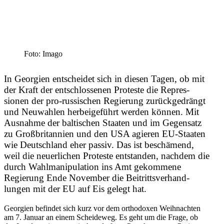
Foto: Imago
In Georgien entscheidet sich in diesen Tagen, ob mit
der Kraft der entschlos­senen Proteste die Repres­
sionen der pro-russi­schen Regierung zurück­ge­drängt
und Neuwahlen herbei­ge­führt werden können. Mit
Ausnahme der balti­schen Staaten und im Gegensatz
zu Großbri­tannien und den USA agieren EU-Staaten
wie Deutschland eher passiv. Das ist beschämend,
weil die neuer­lichen Proteste entstanden, nachdem die
durch Wahlma­ni­pu­lation ins Amt gekommene
Regierung Ende November die Beitritts­ver­hand­
lungen mit der EU auf Eis gelegt hat.
Georgien befindet sich kurz vor dem ortho­doxen Weihnachten
am 7. Januar an einem Schei­deweg. Es geht um die Frage, ob