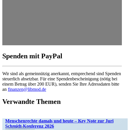
Spenden mit PayPal
Wir sind als gemein­nützig anerkannt, entspre­chend sind Spenden
steuerlich absetzbar. Für eine Spenden­be­schei­nigung (nötig bei
einem Betrag über 200 EUR), senden Sie Ihre Adress­daten bitte
an
finanzen@libmod.de
Verwandte Themen
Menschen­rechte damals und heute – Key Note zur Juri
Schmidt-Konferenz 2026
Veran­staltung