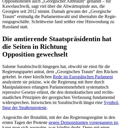
Opposi­tio­nellen auch „Georgi­scher Albtraum“ genannt – für
Kawela­schwili, sagt viel über die Abwärts­spirale aus, die
Georgien seit 2012 nimmt. Damals gewann der „Georgische
Traum“ erstmalig die Parla­mentswahl und übernahm die Regie­
rungs­ge­schäfte. Schritt­weise fand seither eine Hinwendung zu
Russland statt.
Die amtie­rende Staats­prä­si­dentin hat
die Seiten in Richtung
Opposition gewechselt
Salome Surabi­schwili hingegen hat, obwohl sie einst für die
Regie­rungs­partei antrat, dem „Georgi­schen Traum“ den Rücken
gekehrt. In einer kürzlichen
Rede im Europäi­schen Parlament
analy­sierte sie präzise, wie die Regierung mit ihrer durch
Manipu­la­tionen erlangten Parla­ments­mehrheit syste­ma­tisch
repressive Gesetze erlässt, die den demokra­ti­schen und rechts­
staat­lichen Prinzipien der georgi­schen Verfassung funda­mental
wider­sprechen. Inzwi­schen ist Surabi­schwili längst eine
Symbol­
figur der Straßen­pro­teste
.
Angesichts der Bruta­lität, mit der das Regie­rungs­regime in den
ersten Tagen der Proteste
gegen Demons­tranten vorge­gangen ist
,
kann man sich ausmalen, was künftig droht. Denn mit einer