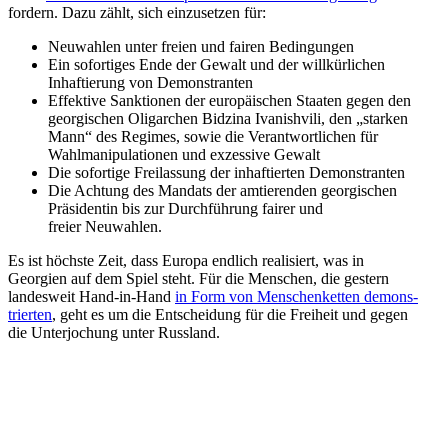
fordern. Dazu zählt, sich einzu­setzen für:
Neuwahlen unter freien und fairen Bedingungen
Ein sofor­tiges Ende der Gewalt und der willkür­lichen
Inhaf­tierung von Demonstranten
Effektive Sanktionen der europäi­schen Staaten gegen den
georgi­schen Oligarchen Bidzina Ivanishvili, den „starken
Mann“ des Regimes, sowie die Verant­wort­lichen für
Wahlma­ni­pu­la­tionen und exzessive Gewalt
Die sofortige Freilassung der inhaf­tierten Demonstranten
Die Achtung des Mandats der amtie­renden georgi­schen
Präsi­dentin bis zur Durch­führung fairer und
freier Neuwahlen.
Es ist höchste Zeit, dass Europa endlich reali­siert, was in
Georgien auf dem Spiel steht. Für die Menschen, die gestern
landesweit Hand-in-Hand
in Form von Menschen­ketten demons­
trierten
, geht es um die Entscheidung für die Freiheit und gegen
die Unter­jo­chung unter Russland.