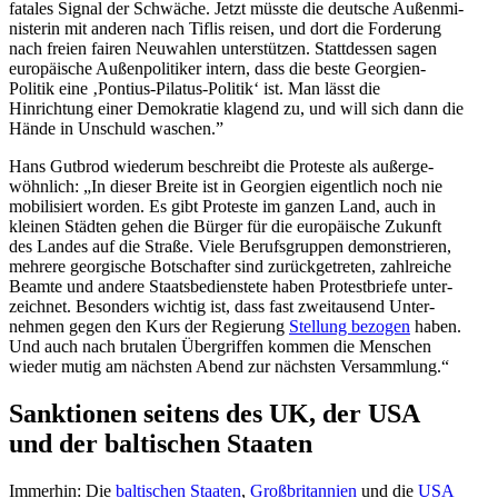
fatales Signal der Schwäche. Jetzt müsste die deutsche Außen­mi­
nis­terin mit anderen nach Tiflis reisen, und dort die Forderung
nach freien fairen Neuwahlen unter­stützen. Statt­dessen sagen
europäische Außen­po­li­tiker intern, dass die beste Georgien-
Politik eine ‚Pontius-Pilatus-Politik‘ ist. Man lässt die
Hinrichtung einer Demokratie klagend zu, und will sich dann die
Hände in Unschuld waschen.”
Hans Gutbrod wiederum beschreibt die Proteste als außer­ge­
wöhnlich: „In dieser Breite ist in Georgien eigentlich noch nie
mobili­siert worden. Es gibt Proteste im ganzen Land, auch in
kleinen Städten gehen die Bürger für die europäische Zukunft
des Landes auf die Straße. Viele Berufs­gruppen demons­trieren,
mehrere georgische Botschafter sind zurück­ge­treten, zahlreiche
Beamte und andere Staats­be­dienstete haben Protest­briefe unter­
zeichnet. Besonders wichtig ist, dass fast zweitausend Unter­
nehmen gegen den Kurs der Regierung
Stellung bezogen
haben.
Und auch nach brutalen Übergriffen kommen die Menschen
wieder mutig am nächsten Abend zur nächsten Versammlung.“
Sanktionen seitens des UK, der USA
und der balti­schen Staaten
Immerhin: Die
balti­schen Staaten
,
Großbri­tannien
und die
USA