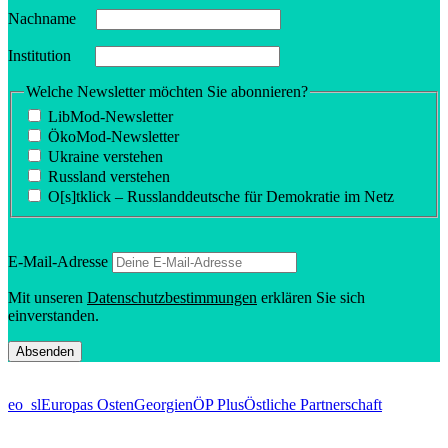
Nachname
Insti­tution
Welche Newsletter möchten Sie abonnieren?
LibMod-Newsletter
ÖkoMod-Newsletter
Ukraine verstehen
Russland verstehen
O[s]tklick – Russland­deutsche für Demokratie im Netz
E‑Mail-Adresse
Mit unseren
Daten­schutz­be­stim­mungen
erklären Sie sich
einverstanden.
eo_sl
Europas Osten
Georgien
ÖP Plus
Östliche Partnerschaft