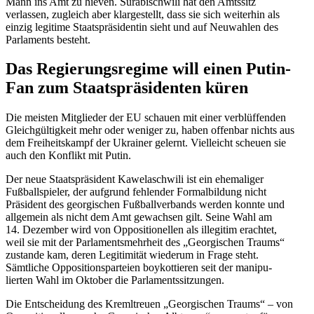
Mann ins Amt zu hieven. Surabi­schwili hat den Amtssitz
verlassen, zugleich aber klarge­stellt, dass sie sich weiterhin als
einzig legitime Staats­prä­si­dentin sieht und auf Neuwahlen des
Parla­ments besteht.
Das Regie­rungs­regime will einen Putin-
Fan zum Staats­prä­si­denten küren
Die meisten Mitglieder der EU schauen mit einer verblüf­fenden
Gleich­gül­tigkeit mehr oder weniger zu, haben offenbar nichts aus
dem Freiheits­kampf der Ukrainer gelernt. Vielleicht scheuen sie
auch den Konflikt mit Putin.
Der neue Staats­prä­sident Kawela­schwili ist ein ehema­liger
Fußball­spieler, der aufgrund fehlender Formal­bildung nicht
Präsident des georgi­schen Fußball­ver­bands werden konnte und
allgemein als nicht dem Amt gewachsen gilt. Seine Wahl am
14. Dezember wird von Opposi­tio­nellen als illegitim erachtet,
weil sie mit der Parla­ments­mehrheit des „Georgi­schen Traums“
zustande kam, deren Legiti­mität wiederum in Frage steht.
Sämtliche Opposi­ti­ons­par­teien boykot­tieren seit der manipu­
lierten Wahl im Oktober die Parlamentssitzungen.
Die Entscheidung des Kreml­treuen „Georgi­schen Traums“ – von