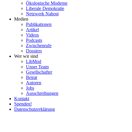
Ökolo­gische Moderne
Liberale Demokratie
Netzwerk Nahost
Medien
Publi­ka­tionen
Artikel
Videos
Podcasts
Zwischenrufe
Dossiers
Wer wir sind
LibMod
Unser Team
Gesell­schafter
Beirat
Autoren
Jobs
Ausschrei­bungen
Kontakt
Spenden!
Daten­schutz­er­klärung