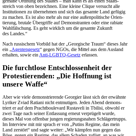
gemäße Ordnung des Staates – man kann es als einen Staats­
streich von oben bezeichnen. Eine kleine Clique versucht alle
Insti­tu­tionen zu übernehmen und sich das gesamte Land gefügig
zu machen. Es ist also mehr als nur eine außen­po­li­tische Orien­
tierung, brutale Übergriffe auf Demons­tranten oder eine rabiate
Wahlfäl­schung. Es geht wirklich um die gesamte Zukunft
des Landes.“
Nach russi­schem Vorbild hat der „Georgische Traum“ dieses Jahr
ein „
Agenten­gesetz
“ gegen NGOs, die Mittel aus dem Ausland
erhalten, sowie ein
Anti-LGBTQ-Gesetz
erlassen.
Die furchtlose Entschlos­senheit der
Protes­tie­renden: „Die Hoffnung ist
unsere Waffe“
Aber wie viele demons­trie­rende Georgier lässt sich der erwähnte
Lyriker Zviad Ratiani nicht entmu­tigen. Jeden Abend demons­
triert er auf dem Pracht­bou­levard Rustaveli in Tbilisi, obwohl er
zwei Tage nach seiner Entlassung erneut verprügelt wurde,
dieses Mal von offenbar jungen regie­rungs­nahen Schlä­ger­trupps.
Im Interview mit mir sprach er von „Putins Regime, das mein
Land zerstört“ und sagte weiter: „Wir kämpfen nun gegen das
Böse, gegen ein Regime, das allem Schaden zufügt, an was wir