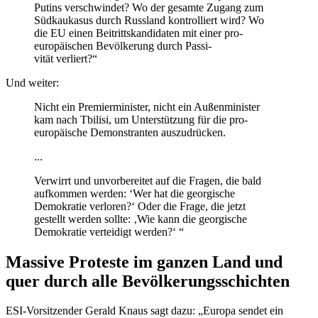
Putins verschwindet? Wo der gesamte Zugang zum
Südkau­kasus durch Russland kontrol­liert wird? Wo
die EU einen Beitritts­kan­di­daten mit einer pro-
europäi­schen Bevöl­kerung durch Passi­
vität verliert?“
Und weiter:
Nicht ein Premier­mi­nister, nicht ein Außen­mi­nister
kam nach Tbilisi, um Unter­stützung für die pro-
europäische Demons­tranten auszudrücken.
...
Verwirrt und unvor­be­reitet auf die Fragen, die bald
aufkommen werden: ‘Wer hat die georgische
Demokratie verloren?‘ Oder die Frage, die jetzt
gestellt werden sollte: ‚Wie kann die georgische
Demokratie verteidigt werden?‘ “
Massive Proteste im ganzen Land und
quer durch alle Bevölkerungsschichten
ESI-Vorsit­zender Gerald Knaus sagt dazu: „Europa sendet ein