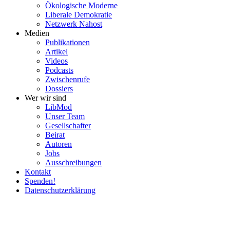
Ökolo­gische Moderne
Liberale Demokratie
Netzwerk Nahost
Medien
Publi­ka­tionen
Artikel
Videos
Podcasts
Zwischenrufe
Dossiers
Wer wir sind
LibMod
Unser Team
Gesell­schafter
Beirat
Autoren
Jobs
Ausschrei­bungen
Kontakt
Spenden!
Daten­schutz­er­klärung