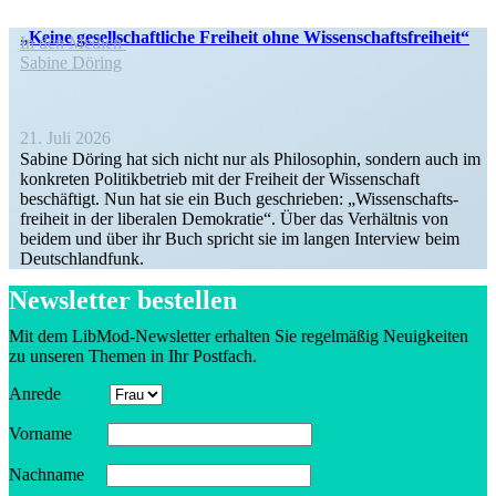
„Keine gesell­schaft­liche Freiheit ohne Wissenschaftsfreiheit“
In den Medien
Sabine Döring
21. Juli 2026
Sabine Döring hat sich nicht nur als Philo­sophin, sondern auch im
konkreten Politik­be­trieb mit der Freiheit der Wissen­schaft
beschäftigt. Nun hat sie ein Buch geschrieben: „Wissen­schafts­
freiheit in der liberalen Demokratie“. Über das Verhältnis von
beidem und über ihr Buch spricht sie im langen Interview beim
Deutschlandfunk.
Newsletter bestellen
Mit dem LibMod-Newsletter erhalten Sie regel­mäßig Neuig­keiten
zu unseren Themen in Ihr Postfach.
Anrede
Vorname
Nachname