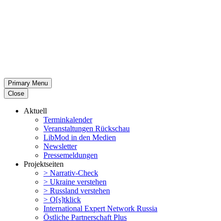
Primary Menu
Close
Aktuell
Termin­ka­lender
Veran­stal­tungen Rückschau
LibMod in den Medien
Newsletter
Presse­mel­dungen
Projekt­seiten
> Narrativ-Check
> Ukraine verstehen
> Russland verstehen
> O[s]tklick
Inter­na­tional Expert Network Russia
Östliche Partner­schaft Plus