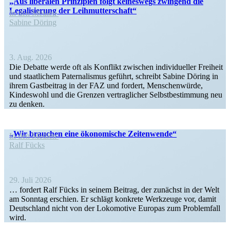
„Aus liberalen Prinzipien folgt keineswegs zwingend die
Legali­sierung der Leihmutterschaft“
In den Medien
Sabine Döring
3. Aug. 2026
Die Debatte werde oft als Konflikt zwischen indivi­du­eller Freiheit
und staat­lichem Pater­na­lismus geführt, schreibt Sabine Döring in
ihrem Gastbeitrag in der FAZ und fordert, Menschen­würde,
Kindeswohl und die Grenzen vertrag­licher Selbst­be­stimmung neu
zu denken.
„Wir brauchen eine ökono­mische Zeitenwende“
In den Medien
Ralf Fücks
29. Juli 2026
… fordert Ralf Fücks in seinem Beitrag, der zunächst in der Welt
am Sonntag erschien. Er schlägt konkrete Werkzeuge vor, damit
Deutschland nicht von der Lokomotive Europas zum Problemfall
wird.