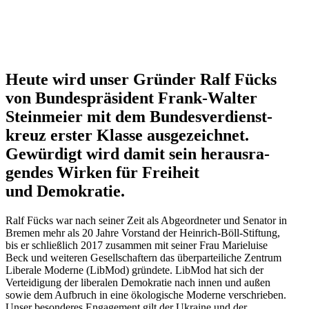
Heute wird unser Gründer Ralf Fücks
von Bundes­prä­sident Frank-Walter
Stein­meier mit dem Bundes­ver­dienst­
kreuz erster Klasse ausge­zeichnet.
Gewürdigt wird damit sein heraus­ra­
gendes Wirken für Freiheit
und Demokratie.
Ralf Fücks war nach seiner Zeit als Abgeord­neter und Senator in
Bremen mehr als 20 Jahre Vorstand der Heinrich-Böll-Stiftung,
bis er schließlich 2017 zusammen mit seiner Frau Marie­luise
Beck und weiteren Gesell­schaftern das überpar­tei­liche Zentrum
Liberale Moderne (LibMod) gründete. LibMod hat sich der
Vertei­digung der liberalen Demokratie nach innen und außen
sowie dem Aufbruch in eine ökolo­gische Moderne verschrieben.
Unser beson­deres Engagement gilt der Ukraine und der