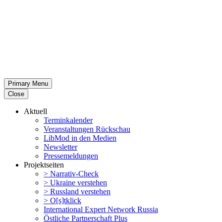
Primary Menu
Close
Aktuell
Termin­ka­lender
Veran­stal­tungen Rückschau
LibMod in den Medien
Newsletter
Presse­mel­dungen
Projekt­seiten
> Narrativ-Check
> Ukraine verstehen
> Russland verstehen
> O[s]tklick
Inter­na­tional Expert Network Russia
Östliche Partner­schaft Plus