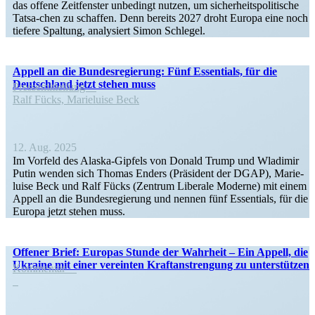
das offene Zeitfenster unbedingt nutzen, um sicher­heits­po­li­tische
Tatsa-chen zu schaffen. Denn bereits 2027 droht Europa eine noch
tiefere Spaltung, analy­siert Simon Schlegel.
Appell an die Bundes­re­gierung: Fünf Essen­tials, für die
Deutschland jetzt stehen muss
Presse­mit­teilung
Ralf Fücks, Marie­luise Beck
12. Aug. 2025
Im Vorfeld des Alaska-Gipfels von Donald Trump und Wladimir
Putin wenden sich Thomas Enders (Präsident der DGAP), Marie­
luise Beck und Ralf Fücks (Zentrum Liberale Moderne) mit einem
Appell an die Bundes­re­gierung und nennen fünf Essen­tials, für die
Europa jetzt stehen muss.
Offener Brief: Europas Stunde der Wahrheit – Ein Appell, die
Ukraine mit einer vereinten Kraft­an­strengung zu unterstützen
Kommentar