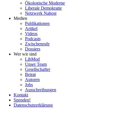
Ökolo­gische Moderne
Liberale Demokratie
Netzwerk Nahost
Medien
Publi­ka­tionen
Artikel
Videos
Podcasts
Zwischenrufe
Dossiers
Wer wir sind
LibMod
Unser Team
Gesell­schafter
Beirat
Autoren
Jobs
Ausschrei­bungen
Kontakt
Spenden!
Daten­schutz­er­klärung