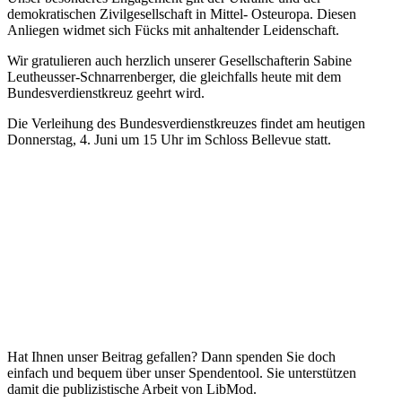
demokra­ti­schen Zivil­ge­sell­schaft in Mittel- Osteuropa. Diesen
Anliegen widmet sich Fücks mit anhal­tender Leidenschaft.
Wir gratu­lieren auch herzlich unserer Gesell­schaf­terin Sabine
Leutheusser-Schnar­ren­berger, die gleich­falls heute mit dem
Bundes­ver­dienst­kreuz geehrt wird.
Die Verleihung des Bundes­ver­dienst­kreuzes findet am heutigen
Donnerstag, 4. Juni um 15 Uhr im Schloss Bellevue statt.
Hat Ihnen unser Beitrag gefallen? Dann spenden Sie doch
einfach und bequem über unser Spendentool. Sie unter­stützen
damit die publi­zis­tische Arbeit von LibMod.