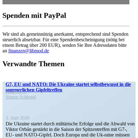
Spenden mit PayPal
Wir sind als gemein­nützig anerkannt, entspre­chend sind Spenden
steuerlich absetzbar. Für eine Spenden­be­schei­nigung (nötig bei
einem Betrag über 200 EUR), senden Sie Ihre Adress­daten bitte
an
finanzen@libmod.de
Verwandte Themen
G7, EU und NATO: Die Ukraine startet selbst­be­wusst in die
sommer­lichen Gipfeltreffen
Analyse
Simon Schlegel
3. Juni 2026
Die Ukraine startet durch militä­rische Erfolge und die Abwahl von
Viktor Orbán gestärkt in die Saison der Spitzen­treffen mit G7‑,
EU- und NATO-Gipfel. Doch Europa und die Uk-raine müssen