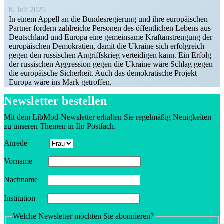
8. Juli 2025
In einem Appell an die Bundes­re­gierung und ihre europäi­schen
Partner fordern zahlreiche Personen des öffent­lichen Lebens aus
Deutschland und Europa eine gemeinsame Kraft­an­strengung der
europäi­schen Demokratien, damit die Ukraine sich erfolg­reich
gegen den russi­schen Angriffs­krieg vertei­digen kann. Ein Erfolg
der russi­schen Aggression gegen die Ukraine wäre Schlag gegen
die europäische Sicherheit. Auch das demokra­tische Projekt
Europa wäre ins Mark getroffen.
Newsletter bestellen
Mit dem LibMod-Newsletter erhalten Sie regel­mäßig Neuig­keiten
zu unseren Themen in Ihr Postfach.
Anrede
Vorname
Nachname
Insti­tution
Welche Newsletter möchten Sie abonnieren?