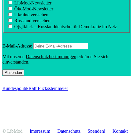
LibMod-Newsletter
ÖkoMod-Newsletter
Ukraine verstehen
Russland verstehen
O[s]tklick – Russland­deutsche für Demokratie im Netz
E‑Mail-Adresse
Mit unseren
Daten­schutz­be­stim­mungen
erklären Sie sich
einverstanden.
Bundespolitik
Ralf Fücks
steinmeier
© LibMod
Impressum
Daten­schutz
Spenden!
Kontakt