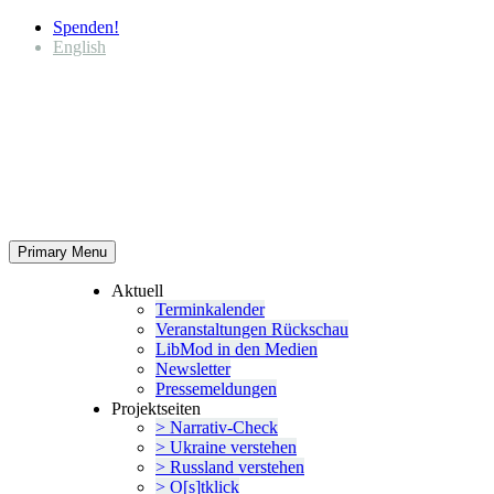
Spenden!
English
Primary Menu
Aktuell
Termin­ka­lender
Veran­stal­tungen Rückschau
LibMod in den Medien
Newsletter
Presse­mel­dungen
Projekt­seiten
> Narrativ-Check
> Ukraine verstehen
> Russland verstehen
> O[s]tklick