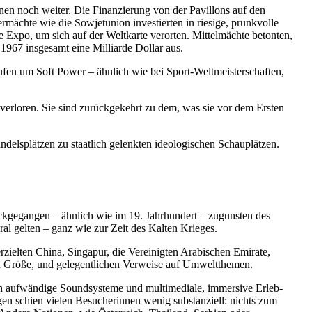
en noch weiter. Die Finan­zierung von der Pavillons auf den
er­mächte wie die Sowjet­union inves­tierten in riesige, prunk­volle
e Expo, um sich auf der Weltkarte verorten. Mittel­mächte betonten,
1967 insgesamt eine Milliarde Dollar aus.
fen um Soft Power – ähnlich wie bei Sport-Weltmeis­ter­schaften,
verloren. Sie sind zurück­ge­kehrt zu dem, was sie vor dem Ersten
els­plätzen zu staatlich gelenkten ideolo­gi­schen Schau­plätzen.
urück­ge­gangen – ähnlich wie im 19. Jahrhundert – zugunsten des
eral gelten – ganz wie zur Zeit des Kalten Krieges.
rzielten China, Singapur, die Verei­nigten Arabi­schen Emirate,
h Größe, und gelegent­lichen Verweise auf Umweltthemen.
 aufwändige Sound­systeme und multi­me­diale, immersive Erleb­
en schien vielen Besuche­rinnen wenig substan­ziell: nichts zum