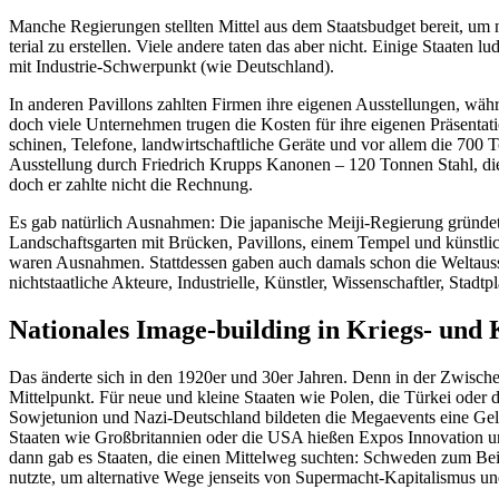
Manche Regie­rungen stellten Mittel aus dem Staats­budget bereit, um na
terial zu erstellen. Viele andere taten das aber nicht. Einige Staaten lu
mit Industrie-Schwer­punkt (wie Deutschland).
In anderen Pavillons zahlten Firmen ihre eigenen Ausstel­lungen, wäh
doch viele Unter­nehmen trugen die Kosten für ihre eigenen Präsen­ta­
schinen, Telefone, landwirt­schaft­liche Geräte und vor allem die 70
Ausstellung durch Friedrich Krupps Kanonen – 120 Tonnen Stahl, die g
doch er zahlte nicht die Rechnung.
Es gab natürlich Ausnahmen: Die japanische Meiji-Regierung gründet
Landschafts­garten mit Brücken, Pavillons, einem Tempel und künst­l
waren Ausnahmen. Statt­dessen gaben auch damals schon die Weltaus­st
nicht­staat­liche Akteure, Indus­trielle, Künstler, Wissen­schaftler, Stadt­
Natio­nales Image-building in Kriegs- und 
Das änderte sich in den 1920er und 30er Jahren. Denn in der Zwischen­k
Mittel­punkt. Für neue und kleine Staaten wie Polen, die Türkei oder d
Sowjet­union und Nazi-Deutschland bildeten die Megae­vents eine Geleg
Staaten wie Großbri­tannien oder die USA hießen Expos Innovation un
dann gab es Staaten, die einen Mittelweg suchten: Schweden zum Beis
nutzte, um alter­native Wege jenseits von Super­macht-Kapita­lismus und