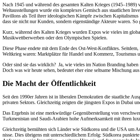
Nach 1945 und während des gesamten Kalten Krieges (1945–1989) verst
Weltaus­stel­lungen wurde ein komplexes Gemisch aus staat­lichen Inves­ti
Pavillons als Teil ihrer ideolo­gi­schen Kämpfe zwischen Kapita­lismu
dass sie nicht nur Kunden, sondern eigen­ständige Akteure waren. So 
Kurz, während des Kalten Krieges wurden Expos wie vieles im globalen
Musik­wett­ber­werben oder den Olympi­schen Spielen.
Diese Phase endete mit dem Ende des Ost-West-Konfliktes. Seitdem, so 
Weltkrieg waren: Markt­plätze für Handel und Kommerz, Tourismus u
Oder sind sie das wirklich? Ja, wie vieles im Nation Branding haben si
Doch was wir heute sehen, bedeutet eher eine seltsame Mischung aus
Die Macht der Öffentlichkeit
Seit den 1990er Jahren ist in liberalen Demokratien die staat­liche Aus
privaten Sektors. Gleich­zeitig zeigten die jüngsten Expos in Dubai und
Das Ergebnis ist eine merkwürdige Gegen­über­stellung von verschwen­de
Turkme­nistan und Saudi-Arabien hohe Aufmerk­samkeit mit ihren lux
Gleich­zeitig bemühten sich Länder wie Südkorea und die USA um Auf
nisse. Dies übrigens mit unter­schied­lichem Erfolg: Südkorea punkte