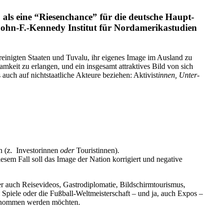
als eine “Riesen­chance” für die deutsche Haupt­
ohn‑F.-Kennedy Institut für Nordame­ri­ka­studien
rei­nigten Staaten und Tuvalu, ihr eigenes Image im Ausland zu
­samkeit zu erlangen, und ein insgesamt attrak­tives Bild von sich
auch auf nicht­staat­liche Akteure beziehen: Aktivist
innen, Unter­
(z. Inves­to­rinnen
oder
Touris­tinnen).
iesem Fall soll das Image der Nation korri­giert und negative
auch Reise­videos, Gastro­di­plo­matie, Bildschirm­tou­rismus,
 Spiele oder die Fußball-Weltmeis­ter­schaft – und ja, auch Expos –
rge­nommen werden möchten.