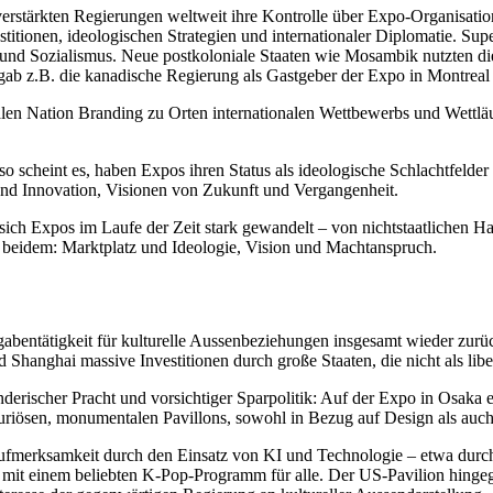
ärkten Regie­rungen weltweit ihre Kontrolle über Expo-Organi­sa­tion
­tionen, ideolo­gi­schen Strategien und inter­na­tio­naler Diplo­matie. Sup
s und Sozia­lismus. Neue postko­lo­niale Staaten wie Mosambik nutzten di
gab z.B. die kanadische Regierung als Gastgeber der Expo in Montreal 
 Nation Branding zu Orten inter­na­tio­nalen Wettbe­werbs und Wettläu
scheint es, haben Expos ihren Status als ideolo­gische Schlacht­felder 
nd Innovation, Visionen von Zukunft und Vergangenheit.
ch Expos im Laufe der Zeit stark gewandelt – von nicht­staat­lichen Hand
 beidem: Markt­platz und Ideologie, Vision und Machtanspruch.
ga­ben­tä­tigkeit für kultu­relle Aussen­be­zie­hungen insgesamt wieder z
 Shanghai massive Inves­ti­tionen durch große Staaten, die nicht als lib
­ri­scher Pracht und vorsich­tiger Sparpo­litik: Auf der Expo in Osaka e
uriösen, monumen­talen Pavillons, sowohl in Bezug auf Design als auc
merk­samkeit durch den Einsatz von KI und Techno­logie – etwa durch
te mit einem beliebten K‑Pop-Programm für alle. Der US-Pavilion hingeg