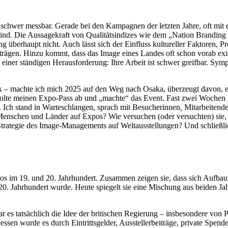
nen – schwer messbar. Gerade bei den Kampagnen der letzten Jahre, oft mi
ind. Die Aussa­ge­kraft von Quali­täts­in­dizes wie dem „Nation Branding
ng überhaupt nicht. Auch lässt sich der Einfluss kultu­reller Faktoren, Pr
r­trägen. Hinzu kommt, dass das Image eines Landes oft schon vorab exi
vor einer ständigen Heraus­for­derung: Ihre Arbeit ist schwer greifbar. S
k – machte ich mich 2025 auf den Weg nach Osaka, überzeugt davon, ei
olte meinen Expo-Pass ab und „machte“ das Event. Fast zwei Wochen la
 Ich stand in Warte­schlangen, sprach mit Besuche­rinnen
,
Mitar­bei­tende
 Menschen und Länder auf Expos? Wie versuchen (oder versuchten) sie
e Strategie des Image-Manage­ments auf Weltaus­stel­lungen? Und schließ
xpos im 19. und 20. Jahrhundert. Zusammen zeigen sie, dass sich Aufbau 
20. Jahrhundert wurde. Heute spiegelt sie eine Mischung aus beiden Jah
 es tatsächlich die Idee der briti­schen Regierung – insbe­sondere von P
­dessen wurde es durch Eintritts­gelder, Ausstel­ler­bei­träge, private Sp