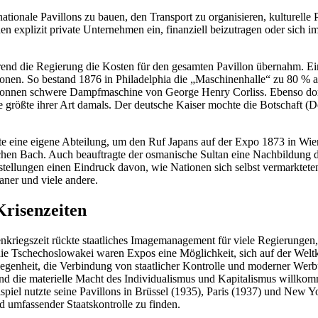
tionale Pavillons zu bauen, den Transport zu organi­sieren, kultu­relle 
den explizit private Unter­nehmen ein, finan­ziell beizu­tragen oder sich i
rend die Regierung die Kosten für den gesamten Pavillon übernahm. Ein
tionen. So bestand 1876 in Philadelphia die „Maschi­nen­halle“ zu 80 %
0 Tonnen schwere Dampf­ma­schine von George Henry Corliss. Ebenso dom
rößte ihrer Art damals. Der deutsche Kaiser mochte die Botschaft (Deut
e eine eigene Abteilung, um den Ruf Japans auf der Expo 1873 in Wie
ichen Bach. Auch beauf­tragte der osmanische Sultan eine Nachbildung
el­lungen einen Eindruck davon, wie Nationen sich selbst vermark­tete
planer und viele andere.
Krisenzeiten
riegszeit rückte staat­liches Image­ma­nagement für viele Regie­rungen, 
ie Tsche­cho­slo­wakei waren Expos eine Möglichkeit, sich auf der Weltkar
enheit, die Verbindung von staat­licher Kontrolle und moderner Werbung
d die materielle Macht des Indivi­dua­lismus und Kapita­lismus willk
piel nutzte seine Pavillons in Brüssel (1935), Paris (1937) und New Y
 umfas­sender Staats­kon­trolle zu finden.