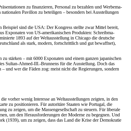
Präsen­ta­tionen zu finan­zieren, Personal zu bezahlen und Werbe­ma­
m natio­nalen Pavillon zu betei­ligen – besonders bei Ausstel­lungen
 Beispiel sind die USA: Der Kongress stellte zwar Mittel bereit,
 aus Exponaten von US-ameri­ka­ni­schen Produkten: Schreib­ma­
inierte 1893 auf der Weltaus­stellung in Chicago die deutsche
schland als stark, modern, fortschrittlich und gut bewaffnet),
n zu stärken – mit 6000 Exponaten und einem ganzen japani­schen
 des Sultan-Ahmed-III.-Brunnens für die Ausstellung. Doch das
n – und wer die Fäden zog: meist nicht die Regie­rungen, sondern
die vorher wenig Interesse an Weltaus­stel­lungen zeigten, in den
te zu positio­nieren. Für autoritäre Staaten wie Portugal, die
 zu zeigen, um die Massen­ge­sell­schaft zu steuern. Für liberale
ommen, um den Heraus­for­de­rungen der Moderne zu begegnen. Und
ork (1939), um zu zeigen, dass das Land die Krise der Demokratie