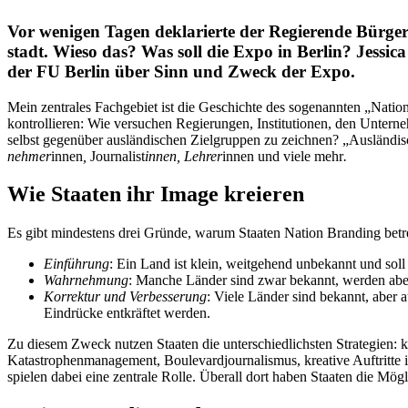
Vor wenigen Tagen dekla­rierte der Regie­rende Bürge
stadt. Wieso das? Was soll die Expo in Berlin? Jessic
der FU Berlin über Sinn und Zweck der Expo.
Mein zentrales Fachgebiet ist die Geschichte des sogenannten „Nation
kontrol­lieren: Wie versuchen Regie­rungen, Insti­tu­tionen, den Unter­ne
selbst gegenüber auslän­di­schen Zielgruppen zu zeichnen? „Auslän­disc
nehmer
innen
,
Journalist
innen, Lehrer
innen und viele mehr
.
Wie Staaten ihr Image kreieren
Es gibt mindestens drei Gründe, warum Staaten Nation Branding betr
Einführung
: Ein Land ist klein, weitgehend unbekannt und soll
Wahrnehmung
: Manche Länder sind zwar bekannt, werden aber
Korrektur und Verbes­serung
: Viele Länder sind bekannt, aber a
Eindrücke entkräftet werden.
Zu diesem Zweck nutzen Staaten die unter­schied­lichsten Strategien: ku
Katastro­phen­ma­nagement, Boule­vard­jour­na­lismus, kreative Auftrit
spielen dabei eine zentrale Rolle. Überall dort haben Staaten die Mög