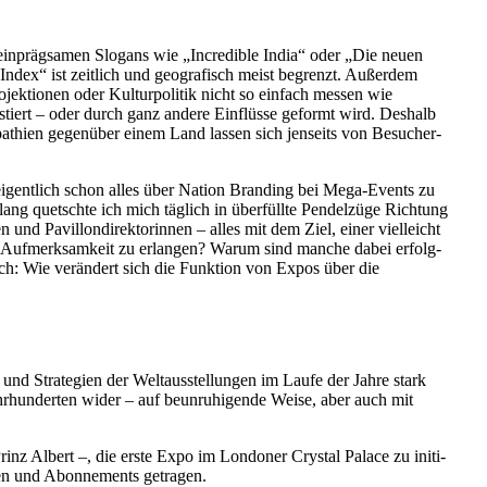
t einpräg­samen Slogans wie „Incre­dible India“ oder „Die neuen
 Index“ ist zeitlich und geogra­fisch meist begrenzt. Außerdem
ojek­tionen oder Kultur­po­litik nicht so einfach messen wie
stiert – oder durch ganz andere Einflüsse geformt wird. Deshalb
ympa­thien gegenüber einem Land lassen sich jenseits von Besucher­
gentlich schon alles über Nation Branding bei Mega-Events zu
ng quetschte ich mich täglich in überfüllte Pendelzüge Richtung
n und Pavil­lon­di­rek­to­rinnen – alles mit dem Ziel, einer vielleicht
, Aufmerk­samkeit zu erlangen? Warum sind manche dabei erfolg­
lich: Wie verändert sich die Funktion von Expos über die
und Strategien der Weltaus­stel­lungen im Laufe der Jahre stark
rhun­derten wider – auf beunru­hi­gende Weise, aber auch mit
rinz Albert –, die erste Expo im Londoner Crystal Palace zu initi­
enden und Abonne­ments getragen.