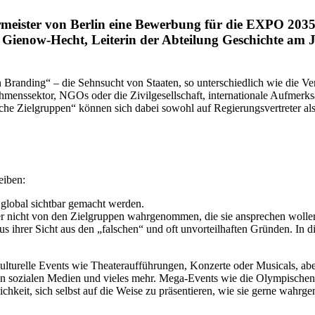
r­meister von Berlin eine Bewerbung für die EXPO 2035 
a Gienow-Hecht, Leiterin der Abteilung Geschichte am J
 Branding“ – die Sehnsucht von Staaten, so unter­schiedlich wie die Ve
h­mens­sektor, NGOs oder die Zivil­ge­sell­schaft, inter­na­tionale Aufmerk
he Zielgruppen“ können sich dabei sowohl auf Regie­rungs­ver­treter als 
eiben:
 global sichtbar gemacht werden.
 nicht von den Zielgruppen wahrge­nommen, die sie ansprechen wollen 
us ihrer Sicht aus den „falschen“ und oft unvor­teil­haften Gründen. In d
ltu­relle Events wie Theater­auf­füh­rungen, Konzerte oder Musicals, aber 
te in sozialen Medien und vieles mehr. Mega-Events wie die Olympi­schen
lichkeit, sich selbst auf die Weise zu präsen­tieren, wie sie gerne wah