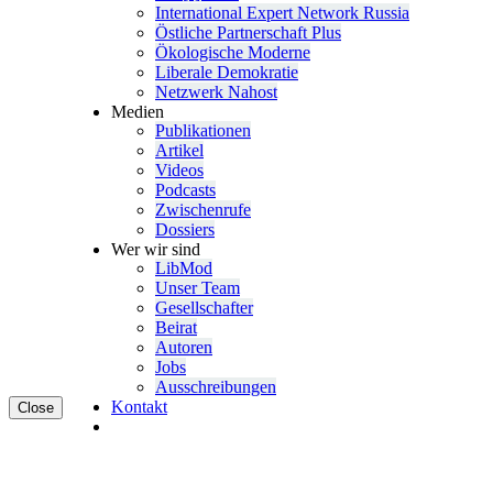
Inter­na­tional Expert Network Russia
Östliche Partner­schaft Plus
Ökolo­gische Moderne
Liberale Demokratie
Netzwerk Nahost
Medien
Publi­ka­tionen
Artikel
Videos
Podcasts
Zwischenrufe
Dossiers
Wer wir sind
LibMod
Unser Team
Gesell­schafter
Beirat
Autoren
Jobs
Ausschrei­bungen
Kontakt
Close