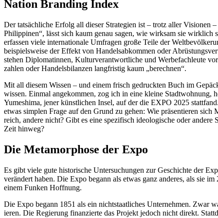
Nation Branding Index
Der tatsäch­liche Erfolg all dieser Strategien ist – trotz aller Visio
Philip­pinen“, lässt sich kaum genau sagen, wie wirksam sie wirklich s
erfassen viele inter­na­tionale Umfragen große Teile der Weltbe­völ­keru
beispiels­weise der Effekt von Handels­ab­kommen oder Abrüs­tungs­ve
stehen Diplo­ma­tinnen, Kultur­ver­ant­wort­liche und Werbe­fach­leute 
zahlen oder Handels­bi­lanzen langfristig kaum „berechnen“.
Mit all diesem Wissen – und einem frisch gedruckten Buch im Gepäc
wissen. Einmal angekommen, zog ich in eine kleine Stadt­wohnung, h
Yumeshima, jener künst­lichen Insel, auf der die EXPO 2025 stattfand.
etwas simplen Frage auf den Grund zu gehen: Wie präsen­tieren sich
reich, andere nicht? Gibt es eine spezi­fisch ideolo­gische oder ander
Zeit hinweg?
Die Metamor­phose der Expo
Es gibt viele gute histo­rische Unter­su­chungen zur Geschichte der E
verändert haben. Die Expo begann als etwas ganz anderes, als sie im 
einem Funken Hoffnung.
Die Expo begann 1851 als ein nicht­staat­liches Unter­nehmen. Zwar war
ieren. Die Regierung finan­zierte das Projekt jedoch nicht direkt. Statt