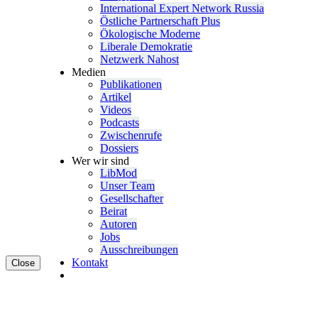
Inter­na­tional Expert Network Russia
Östliche Partner­schaft Plus
Ökolo­gische Moderne
Liberale Demokratie
Netzwerk Nahost
Medien
Publi­ka­tionen
Artikel
Videos
Podcasts
Zwischenrufe
Dossiers
Wer wir sind
LibMod
Unser Team
Gesell­schafter
Beirat
Autoren
Jobs
Ausschrei­bungen
Kontakt
Close