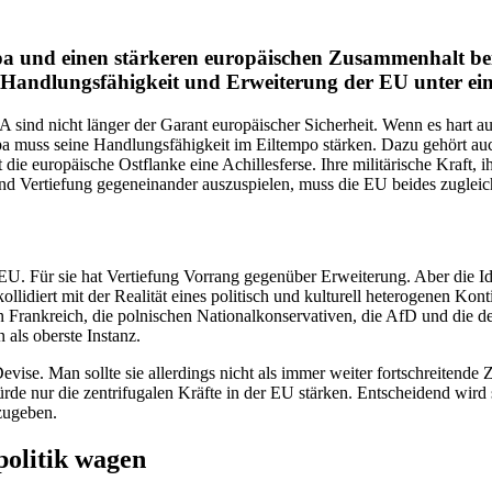
und einen stärkeren europäi­schen Zusam­menhalt bei B
ir Handlungs­fä­higkeit und Erwei­terung der EU unter 
SA sind nicht länger der Garant europäi­scher Sicherheit. Wenn es har
muss seine Handlungs­fä­higkeit im Eiltempo stärken. Dazu gehört auch
uropäische Ostflanke eine Achil­les­ferse. Ihre militä­rische Kraft, ihr te
nd Vertiefung gegen­ein­ander auszu­spielen, muss die EU beides zugleic
er EU. Für sie hat Vertiefung Vorrang gegenüber Erwei­terung. Aber die Id
olli­diert mit der Realität eines politisch und kulturell hetero­genen Ko
rank­reich, die polni­schen Natio­nal­kon­ser­va­tiven, die AfD und d
 als oberste Instanz.
. Man sollte sie aller­dings nicht als immer weiter fortschrei­tende Zen
würde nur die zentri­fu­galen Kräfte in der EU stärken. Entscheidend wir
zugeben.
o­litik wagen