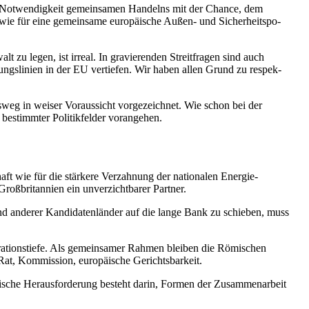
 die Notwen­digkeit gemein­samen Handelns mit der Chance, dem
 wie für eine gemeinsame europäische Außen- und Sicher­heits­po­
 zu legen, ist irreal. In gravie­renden Streit­fragen sind auch
ltungs­linien in der EU vertiefen. Wir haben allen Grund zu respek­
sweg in weiser Voraus­sicht vorge­zeichnet. Wie schon bei der
g bestimmter Politik­felder vorangehen.
chaft wie für die stärkere Verzahnung der natio­nalen Energie­
ßbri­tannien ein unver­zicht­barer Partner.
nd anderer Kandi­da­ten­länder auf die lange Bank zu schieben, muss
ra­ti­ons­tiefe. Als gemein­samer Rahmen bleiben die Römischen
r Rat, Kommission, europäische Gerichtsbarkeit.
äische Heraus­for­derung besteht darin, Formen der Zusam­men­arbeit