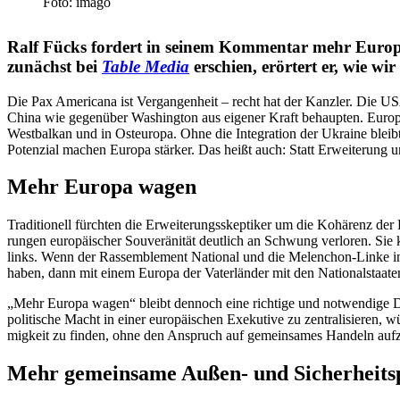
Foto: imago
Ralf Fücks fordert in seinem Kommentar mehr Europa 
zunächst bei
Table Media
erschien, erörtert er, wie w
Die Pax Americana ist Vergan­genheit – recht hat der Kanzler. Die U
China wie gegenüber Washington aus eigener Kraft behaupten. Europa 
Westbalkan und in Osteuropa. Ohne die Integration der Ukraine bleibt die e
Potenzial machen Europa stärker. Das heißt auch: Statt Erwei­terung u
Mehr Europa wagen
Tradi­tionell fürchten die Erwei­te­rungs­skep­tiker um die Kohärenz d
rungen europäi­scher Souve­rä­nität deutlich an Schwung verloren. Sie k
links. Wenn der Rassem­blement National und die Melenchon-Linke in F
haben, dann mit einem Europa der Vater­länder mit den Natio­nal­staaten
„Mehr Europa wagen“ bleibt dennoch eine richtige und notwendige Devise
politische Macht in einer europäi­schen Exekutive zu zentra­li­sieren, 
migkeit zu finden, ohne den Anspruch auf gemein­sames Handeln auf
Mehr gemeinsame Außen- und Sicher­heits­p