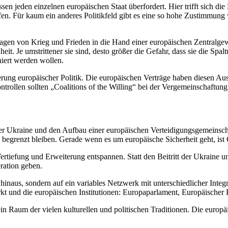
issen jeden einzelnen europäi­schen Staat überfordert. Hier trifft sich
fen. Für kaum ein anderes Politikfeld gibt es eine so hohe Zustimmung
agen von Krieg und Frieden in die Hand einer europäi­schen Zentral­gewalt
eit. Je umstrit­tener sie sind, desto größer die Gefahr, dass sie die Spa
niert werden wollen.
ierung europäi­scher Politik. Die europäi­schen Verträge haben diesen Au
n­trollen sollten „Coali­tions of the Willing“ bei der Verge­mein­schaftun
g der Ukraine und den Aufbau einer europäi­schen Vertei­di­gungs­ge­mein­s
begrenzt bleiben. Gerade wenn es um europäische Sicherheit geht, ist Gro
rtiefung und Erwei­terung entspannen. Statt den Beitritt der Ukraine u
­ration geben.
inaus, sondern auf ein variables Netzwerk mit unter­schied­licher Integ
t und die europäi­schen Insti­tu­tionen: Europa­par­lament, Europäi­sche
in Raum der vielen kultu­rellen und politi­schen Tradi­tionen. Die europ