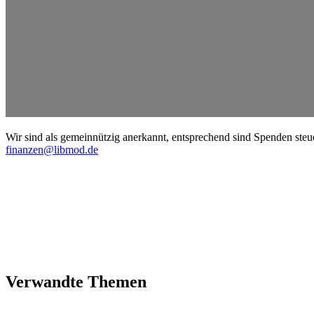
Wir sind als gemein­nützig anerkannt, entspre­chend sind Spenden steu
finanzen@libmod.de
Verwandte Themen