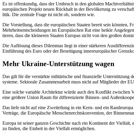
Es ist offen­kundig, dass der Umbruch in den globalen Macht­ver­hält­n
europäi­schen Projekt neuen Rückhalt in der Bevöl­kerung zu verschaf
litik. Die zentrale Frage ist nicht ob, sondern wie.
Die Vorstellung, dass die europäi­schen Staaten bereit sein könnten, Fr
Mehrheits­ent­schei­dungen im Europäi­schen Rat eine heikle Angele­genh
tieren, dass die kleineren Staaten Europas nicht von den großen domi
Die Auflösung dieses Dilemmas liegt in einer stärkeren Ausdif­fe­ren­z
Einführung des Euro oder der Besei­tigung inner­eu­ro­päi­scher Grenz­ko
Mehr Ukraine-Unter­stützung wagen
Das gilt für die verstärkte militä­rische und finan­zielle Unter­stützun
systeme. Sektorale Zusam­men­arbeit muss nicht auf Mitglieder der EU 
Eine solche variable Archi­tektur würde auch den Konflikt zwischen Ve
eine größere Union Raum für diffe­ren­zierte Binnen- und Außen­ko­ope
Das liefe nicht auf eine Zweiteilung in ein Kern- und ein Randeuropa h
Verträge, die Europäische Menschen­rechts­kon­vention, der Binnen­mark
Europa ist seiner ganzen Geschichte nach ein Kontinent der Vielfalt, e
zu finden, die Einheit in der Vielfalt ermöglichen.