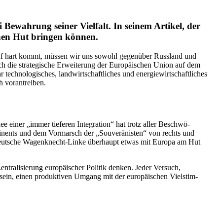
ewahrung seiner Vielfalt. In seinem Artikel, der
einen Hut bringen können.
t auf hart kommt, müssen wir uns sowohl gegenüber Russland und
 die strate­gische Erwei­terung der Europäi­schen Union auf dem
chno­lo­gi­sches, landwirt­schaft­liches und energie­wirt­schaft­liches
h vorantreiben.
ee einer „immer tieferen Integration“ hat trotz aller Beschwö­
nti­nents und dem Vormarsch der „Souve­rä­nisten“ von rechts und
ie deutsche Wagen­knecht-Linke überhaupt etwas mit Europa am Hut
tra­li­sierung europäi­scher Politik denken. Jeder Versuch,
d sein, einen produk­tiven Umgang mit der europäi­schen Vielstim­