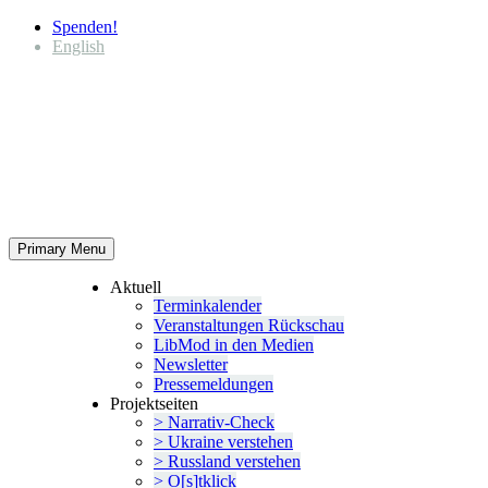
Spenden!
English
Primary Menu
Aktuell
Termin­ka­lender
Veran­stal­tungen Rückschau
LibMod in den Medien
Newsletter
Presse­mel­dungen
Projekt­seiten
> Narrativ-Check
> Ukraine verstehen
> Russland verstehen
> O[s]tklick