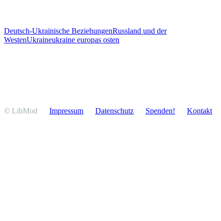
Deutsch-Ukrainische Beziehungen
Russland und der
Westen
Ukraine
ukraine europas osten
© LibMod
Impressum
Daten­schutz
Spenden!
Kontakt