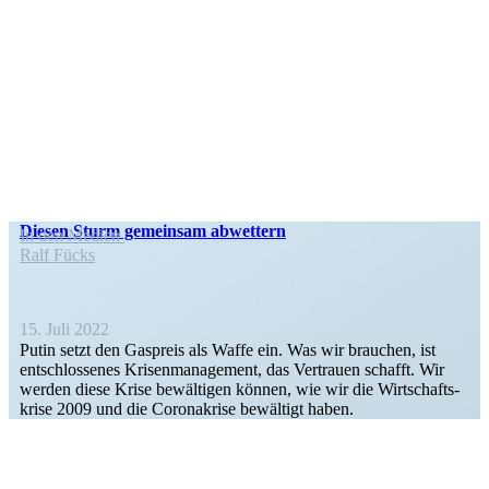
Diesen Sturm gemeinsam abwettern
In den Medien
Ralf Fücks
15. Juli 2022
Putin setzt den Gaspreis als Waffe ein. Was wir brauchen, ist
entschlos­senes Krisen­ma­nagement, das Vertrauen schafft. Wir
werden diese Krise bewäl­tigen können, wie wir die Wirtschafts­
krise 2009 und die Corona­krise bewältigt haben.