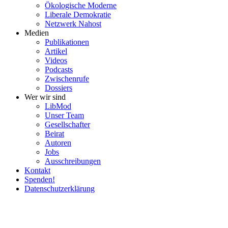
Ökolo­gische Moderne
Liberale Demokratie
Netzwerk Nahost
Medien
Publi­ka­tionen
Artikel
Videos
Podcasts
Zwischenrufe
Dossiers
Wer wir sind
LibMod
Unser Team
Gesell­schafter
Beirat
Autoren
Jobs
Ausschrei­bungen
Kontakt
Spenden!
Daten­schutz­er­klärung