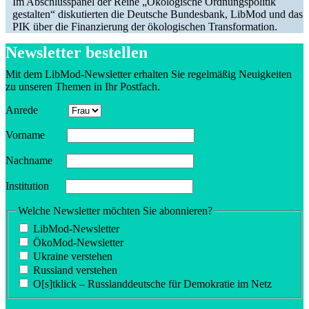
Im Abschluss­panel der Reihe „Ökolo­gische Ordnungs­po­litik
gestalten“ disku­tierten die Deutsche Bundesbank, LibMod und das
PIK über die Finan­zierung der ökolo­gi­schen Transformation.
Newsletter bestellen
Mit dem LibMod-Newsletter erhalten Sie regel­mäßig Neuig­keiten
zu unseren Themen in Ihr Postfach.
Anrede
Vorname
Nachname
Insti­tution
Welche Newsletter möchten Sie abonnieren?
LibMod-Newsletter
ÖkoMod-Newsletter
Ukraine verstehen
Russland verstehen
O[s]tklick – Russland­deutsche für Demokratie im Netz