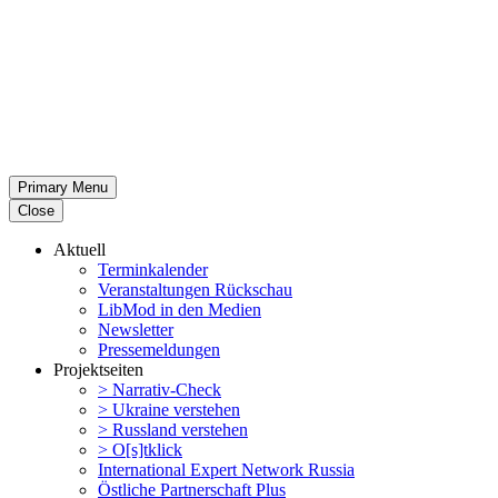
Primary Menu
Close
Aktuell
Termin­ka­lender
Veran­stal­tungen Rückschau
LibMod in den Medien
Newsletter
Presse­mel­dungen
Projekt­seiten
> Narrativ-Check
> Ukraine verstehen
> Russland verstehen
> O[s]tklick
Inter­na­tional Expert Network Russia
Östliche Partner­schaft Plus