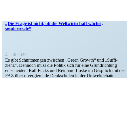
„Die Frage ist nicht, ob die Weltwirt­schaft wächst,
sondern wie“
In den Medien
4. Juli 2023
Es gibt Schnitt­mengen zwischen „Green Growth“ und „Suffi­
zienz“. Dennoch muss die Politik sich für eine Grund­richtung
entscheiden. Ralf Fücks und Reinhard Loske im Gespräch mit der
FAZ über diver­gie­rende Denkschulen in der Umweltdebatte.