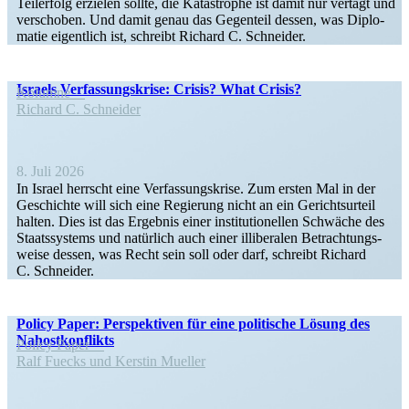
Teilerfolg erzielen sollte, die Katastrophe ist damit nur vertagt und
verschoben. Und damit genau das Gegenteil dessen, was Diplo­
matie eigentlich ist, schreibt Richard C. Schneider.
Israels Verfas­sungs­krise: Crisis? What Crisis?
Kolumne
Richard C. Schneider
8. Juli 2026
In Israel herrscht eine Verfas­sungs­krise. Zum ersten Mal in der
Geschichte will sich eine Regierung nicht an ein Gerichts­urteil
halten. Dies ist das Ergebnis einer insti­tu­tio­nellen Schwäche des
Staats­systems und natürlich auch einer illibe­ralen Betrach­tungs­
weise dessen, was Recht sein soll oder darf, schreibt Richard
C. Schneider.
Policy Paper: Perspek­tiven für eine politische Lösung des
Nahostkonflikts
Policy Paper
Ralf Fuecks und Kerstin Mueller