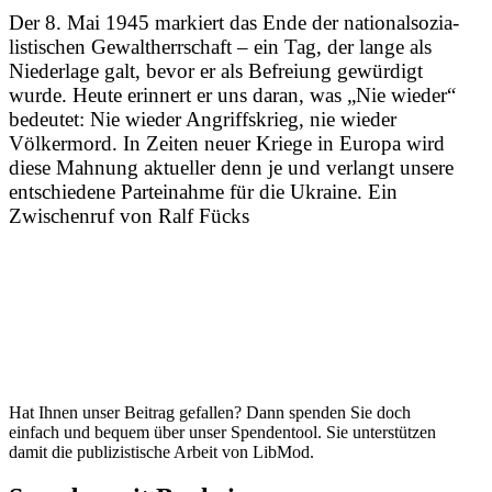
Der 8. Mai 1945 markiert das Ende der natio­nal­so­zia­
lis­ti­schen Gewalt­herr­schaft – ein Tag, der lange als
Niederlage galt, bevor er als Befreiung gewürdigt
wurde. Heute erinnert er uns daran, was „Nie wieder“
bedeutet: Nie wieder Angriffs­krieg, nie wieder
Völkermord. In Zeiten neuer Kriege in Europa wird
diese Mahnung aktueller denn je und verlangt unsere
entschiedene Partei­nahme für die Ukraine. Ein
Zwischenruf von Ralf Fücks
Hat Ihnen unser Beitrag gefallen? Dann spenden Sie doch
einfach und bequem über unser Spendentool. Sie unter­stützen
damit die publi­zis­tische Arbeit von LibMod.