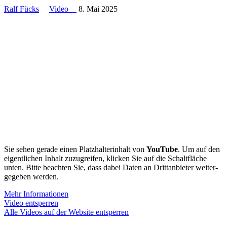
Ralf Fücks
Video
8. Mai 2025
Sie sehen gerade einen Platz­hal­ter­inhalt von
YouTube
. Um auf den
eigent­lichen Inhalt zuzugreifen, klicken Sie auf die Schalt­fläche
unten. Bitte beachten Sie, dass dabei Daten an Dritt­an­bieter weiter­
ge­geben werden.
Mehr Infor­ma­tionen
Video entsperren
Alle Videos auf der Website entsperren