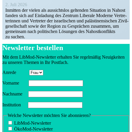
2. Juli 2026
Inmitten der vielen als aussichtslos geltenden Situation in Nahost
fanden sich auf Einladung des Zentrum Liberale Moderne Vertre­
te­rinnen und Vertreter der israe­li­schen und paläs­ti­nen­si­schen Zivil­
ge­sell­schaft sowie der Region zu Gesprächen zusammen, um
gemeinsam nach politi­schen Lösungen des Nahost­kon­flikts
zu suchen.
Newsletter bestellen
Mit dem LibMod-Newsletter erhalten Sie regel­mäßig Neuig­keiten
zu unseren Themen in Ihr Postfach.
Anrede
Vorname
Nachname
Insti­tution
Welche Newsletter möchten Sie abonnieren?
LibMod-Newsletter
ÖkoMod-Newsletter