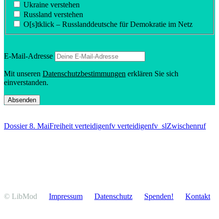
Ukraine verstehen
Russland verstehen
O[s]tklick – Russland­deutsche für Demokratie im Netz
E‑Mail-Adresse
Mit unseren
Daten­schutz­be­stim­mungen
erklären Sie sich
einverstanden.
Dossier 8. Mai
Freiheit verteidigen
fv verteidigen
fv_sl
Zwischenruf
© LibMod
Impressum
Daten­schutz
Spenden!
Kontakt