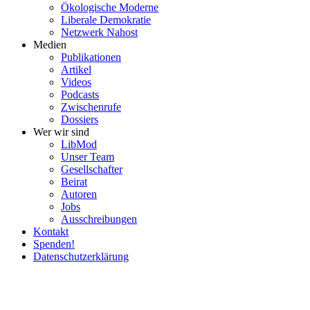
Ökolo­gische Moderne
Liberale Demokratie
Netzwerk Nahost
Medien
Publi­ka­tionen
Artikel
Videos
Podcasts
Zwischenrufe
Dossiers
Wer wir sind
LibMod
Unser Team
Gesell­schafter
Beirat
Autoren
Jobs
Ausschrei­bungen
Kontakt
Spenden!
Daten­schutz­er­klärung