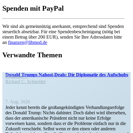
Spenden mit PayPal
Wir sind als gemein­nützig anerkannt, entspre­chend sind Spenden
steuerlich absetzbar. Für eine Spenden­be­schei­nigung (nötig bei
einem Betrag über 200 EUR), senden Sie Ihre Adress­daten bitte
an
finanzen@libmod.de
Verwandte Themen
Donald Trumps Nahost-Deals: Die Diplo­matie des Aufschubs
Kolumne
Richard C. Schneider
7. Aug. 2026
Jeder kennt bereits die großan­ge­kün­digten Verhand­lungs­er­folge
des Donald Trump: Nichts dahinter. Doch dabei wird übersehen,
dass der ameri­ka­nische Präsident nicht nur keine Erfolge
vorweisen kann, sondern dass er die Probleme einfach nur in die
Zukunft verschiebt. Selbst wenn er den einen oder anderen