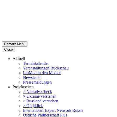
Primary Menu
Close
Aktuell
Termin­ka­lender
Veran­stal­tungen Rückschau
LibMod in den Medien
Newsletter
Presse­mel­dungen
Projekt­seiten
> Narrativ-Check
> Ukraine verstehen
> Russland verstehen
> O[s]tklick
Inter­na­tional Expert Network Russia
Östliche Partner­schaft Plus