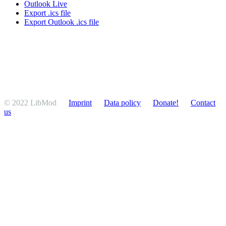
Outlook Live
Export .ics file
Export Outlook .ics file
© 2022 LibMod
Imprint
Data policy
Donate!
Contact
us