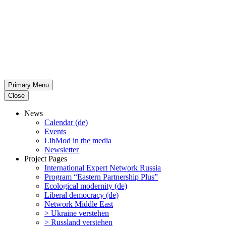
Primary Menu
Close
News
Calendar (de)
Events
LibMod in the media
Newsletter
Project Pages
Inter­na­tional Expert Network Russia
Program “Eastern Partnership Plus”
Ecological modernity (de)
Liberal democracy (de)
Network Middle East
> Ukraine verstehen
> Russland verstehen