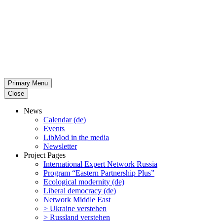
Primary Menu
Close
News
Calendar (de)
Events
LibMod in the media
Newsletter
Project Pages
Inter­na­tional Expert Network Russia
Program “Eastern Partnership Plus”
Ecological modernity (de)
Liberal democracy (de)
Network Middle East
> Ukraine verstehen
> Russland verstehen