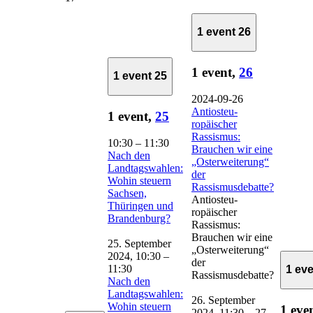
1 event
26
1 event,
26
1 event
25
2024-09-26
Antios­teu­
1 event,
25
ropäischer
Rassismus:
10:30
–
11:30
Brauchen wir eine
Nach den
„Oster­weiterung“
Landtagswahlen:
der
Wohin steuern
Rassismusdebatte?
Sachsen,
Antios­teu­
Thüringen und
ropäischer
Brandenburg?
Rassismus:
Brauchen wir eine
25. September
„Oster­weiterung“
2024, 10:30
–
der
11:30
1 ev
Rassismusdebatte?
Nach den
Landtagswahlen:
26. September
Wohin steuern
1 eve
2024, 11:30
–
27.