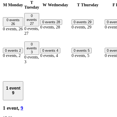
T
M
Monday
W
Wednesday
T
Thursday
F
Tuesday
0
events
0 events
0 events
28
0 events
29
0 eve
27
26
0 events,
28
0 events,
29
0 event
0 events,
0 events,
26
27
0
events
0 events
2
0 events
4
0 events
5
0 eve
3
0 events,
2
0 events,
4
0 events,
5
0 event
0 events,
3
1 event
9
1 event,
9