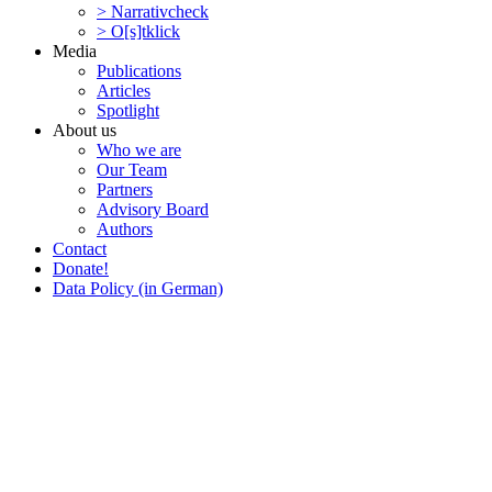
> Narra­tivcheck
> O[s]tklick
Media
Publi­ca­tions
Articles
Spotlight
About us
Who we are
Our Team
Partners
Advisory Board
Authors
Contact
Donate!
Data Policy (in German)