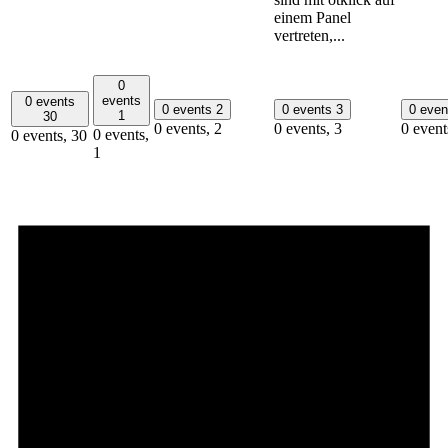
einem Panel
vertreten,...
0
events
0 events
0 events
2
0 events
3
0 eve
1
30
0 events,
2
0 events,
3
0 event
0 events,
0 events,
30
1