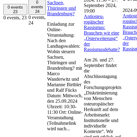
0
Sachsen,
September 2024,
events
0 events
Thüringen und
2024-0
19:00
24
23
Brandenburg?
Antios­
Antios­teu­
0 events,
0 events,
23
ropäisc
ropäischer
24
Einladung zur
Rassis
Rassismus:
Online-
Brauch
Brauchen wir eine
Veranstaltung:
„Oster­
„Oster­weiterung“
Nach den
der
der
Landtagswahlen:
Rassis
Rassismusdebatte?
Wohin steuern
Sachsen,
Am 26. und 27.
Thüringen und
September findet
Brandenburg? mit
die
Marco
Abschlusstagung
Wanderwitz und
des
Marianne Birthler
Forschungsprojekts
und Ralf Fücks
„Diskriminierung
Datum: Mittwoch,
von Menschen
den 25.09.2024
osteuropäischer
Uhrzeit: 10:30-
Herkunft auf dem
11:30 Ort: Online-
Arbeitsmarkt:
Veranstaltung
Institutionelle und
(Teilnahmelink
individuelle
wird nach...
Kontexte“. Wir
sind mit otklick auf