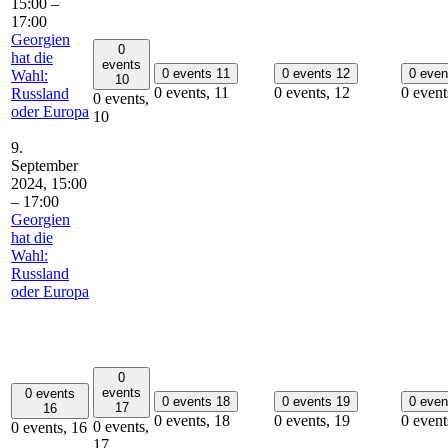
15:00
–
17:00
Georgien
0
hat die
events
0 events
11
0 events
12
0 eve
Wahl:
10
0 events,
11
0 events,
12
0 event
Russland
0 events,
oder Europa
10
9.
September
2024, 15:00
–
17:00
Georgien
hat die
Wahl:
Russland
oder Europa
0
events
0 events
0 events
18
0 events
19
0 eve
17
16
0 events,
18
0 events,
19
0 event
0 events,
0 events,
16
17