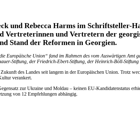
eck und Rebecca Harms im Schrift­steller-Ha
 Vertre­te­rinnen und Vertretern der georgi­
ven und Stand der Reformen in Georgien.
die Europäische Union“ fand im Rahmen des vom Auswär­tigen Amt geför
-Stiftung, der Friedrich-Ebert-Stiftung, der Heinrich-Böll-Stiftung u
 Zukunft des Landes seit langem in der Europäi­schen Union. Trotz wec
Kultur verankert.
Gegensatz zur Ukraine und Moldau – keinen EU-Kandi­da­ten­status erhi
setzung von 12 Empfeh­lungen abhängig.