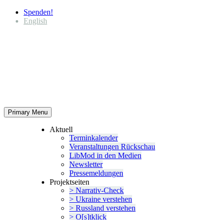
Spenden!
English
Primary Menu
Aktuell
Termin­ka­lender
Veran­stal­tungen Rückschau
LibMod in den Medien
Newsletter
Presse­mel­dungen
Projekt­seiten
> Narrativ-Check
> Ukraine verstehen
> Russland verstehen
> O[s]tklick