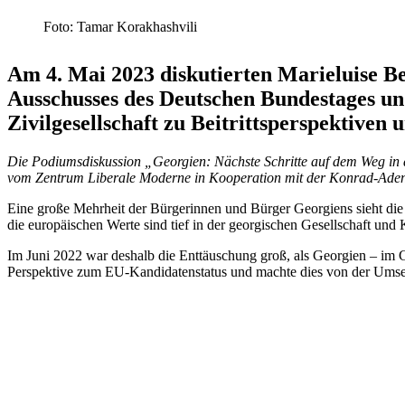
Foto: Tamar Korakhashvili
Am 4. Mai 2023 disku­tierten Marie­luise B
Ausschusses des Deutschen Bundes­tages und
Zivil­ge­sell­schaft zu Beitritts­per­spek­ti
Die Podiums­dis­kussion „Georgien: Nächste Schritte auf dem Weg in 
vom Zentrum Liberale Moderne in Koope­ration mit der Konrad-Adenauer
Eine große Mehrheit der Bürgerinnen und Bürger Georgiens sieht die
die europäi­schen Werte sind tief in der georgi­schen Gesell­schaft und 
Im Juni 2022 war deshalb die Enttäu­schung groß, als Georgien – im 
Perspektive zum EU-Kandi­da­ten­status und machte dies von der Um