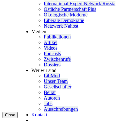
Inter­na­tional Expert Network Russia
Östliche Partner­schaft Plus
Ökolo­gische Moderne
Liberale Demokratie
Netzwerk Nahost
Medien
Publi­ka­tionen
Artikel
Videos
Podcasts
Zwischenrufe
Dossiers
Wer wir sind
LibMod
Unser Team
Gesell­schafter
Beirat
Autoren
Jobs
Ausschrei­bungen
Kontakt
Close