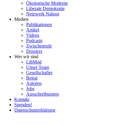
Ökolo­gische Moderne
Liberale Demokratie
Netzwerk Nahost
Medien
Publi­ka­tionen
Artikel
Videos
Podcasts
Zwischenrufe
Dossiers
Wer wir sind
LibMod
Unser Team
Gesell­schafter
Beirat
Autoren
Jobs
Ausschrei­bungen
Kontakt
Spenden!
Daten­schutz­er­klärung