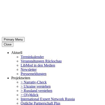
Primary Menu
Close
Aktuell
Termin­ka­lender
Veran­stal­tungen Rückschau
LibMod in den Medien
Newsletter
Presse­mel­dungen
Projekt­seiten
> Narrativ-Check
> Ukraine verstehen
> Russland verstehen
> O[s]tklick
Inter­na­tional Expert Network Russia
Östliche Partner­schaft Plus