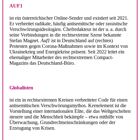
AUF1
ist ein öster­rei­chi­scher Online-Sender und existiert seit 2021.
Er verbreitet radikale, häufig antise­mi­tische oder rassis­tische
Verschwö­rungs­ideo­logien. Chef­redakteur ist der u. a. durch
seine Verbin­dungen in die rechts­extreme Szene bekannte
Stefan Magnet.
Auf1
ist in Deutschland auf (rechten)
Protesten gegen Corona-Maßnahmen sowie im Kontext von
Ukrai­ne­krieg und Energie­krise präsent. Seit 2022 leitet ein
ehema­liger Mitar­beiter des rechts­extremen Compact-
Magazins das Deutschland-Büro.
.
Globa­listen
ist ein in rechts­extremen Kreisen verbrei­teter Code für einen
antise­mi­ti­schen Verschwö­rungs­mythos. Kernelement ist die
Vorstellung einer inter­na­tio­nalen Elite, die das Welt­geschehen
steuere und die Menschheit bekämpfe – etwa mithilfe von
Überwa­chung, Grund­rechts­ein­schrän­kungen oder der
Erzeugung von Krisen.