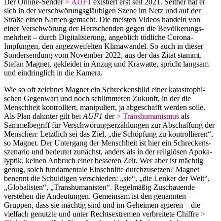
Der Online-Sender
> AUF1
existiert erst seit 2021. Seither hat er
sich in der verschwö­rungs­gläu­bigen Szene im Netz und auf der
Straße einen Namen gemacht. Die meisten Videos handeln von
einer Verschwörung der Herrschenden gegen die Bevöl­ke­rungs­
mehrheit – durch Digita­li­sierung, angeblich tödliche Corona-
Impfungen, den angezwei­felten Klima­wandel. So auch in dieser
Sonder­sendung vom November 2022, aus der das Zitat stammt.
Stefan Magnet, gekleidet in Anzug und Krawatte, spricht langsam
und eindringlich in die Kamera.
Wie so oft zeichnet Magnet ein Schre­ckensbild einer katastro­phi­
schen Gegenwart und noch schlim­meren Zukunft, in der die
Menschheit kontrol­liert, manipu­liert, ja abgeschafft werden solle.
Als Plan dahinter gilt bei
AUF1
der
> Trans­hu­ma­nismus
als
Sammel­begriff für Verschwö­rungs­er­zäh­lungen zur Abschaffung der
Menschen: Letztlich sei das Ziel, „die Schöpfung zu kontrol­lieren“,
so Magnet. Der Untergang der Menschheit ist hier ein Schre­ckens­
sze­nario und bedeutet zunächst, anders als in der religiösen Apoka­
lyptik, keinen Anbruch einer besseren Zeit. Wer aber ist mächtig
genug, solch funda­mentale Einschnitte durch­zu­setzen? Magnet
benennt die Schul­digen verschieden: „sie“, „die Lenker der Welt“,
„Globa­listen“, „Trans­hu­ma­nisten“. Regel­mäßig Zuschauende
verstehen die Andeu­tungen. Gemeinsam ist den genannten
Gruppen, dass sie mächtig sind und im Geheimen agieren – die
vielfach genutzte und unter Rechts­extremen verbreitete Chiffre
>