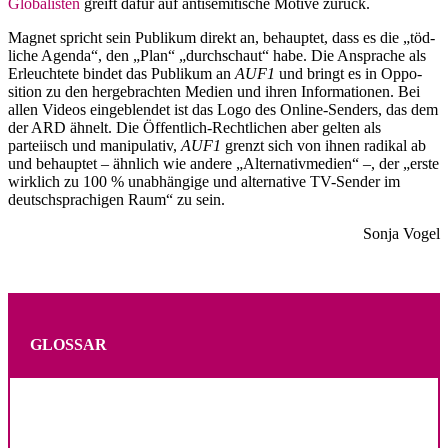
Globa­listen
greift dafür auf antise­mi­tische Motive zurück.
Magnet spricht sein Publikum direkt an, behauptet, dass es die „töd­
liche Agenda“, den „Plan“ „durch­schaut“ habe. Die Ansprache als
Erleuchtete bindet das Publikum an
AUF1
und bringt es in Oppo­
sition zu den herge­brachten Medien und ihren Infor­ma­tionen. Bei
allen Videos einge­blendet ist das Logo des Online-Senders, das dem
der ARD ähnelt. Die Öffentlich-Recht­lichen aber gelten als
parteiisch und manipu­lativ,
AUF1
grenzt sich von ihnen radikal ab
und behauptet – ähnlich wie andere „Alter­na­tiv­medien“ –, der „erste
wirklich zu 100 % unabhängige und alter­native TV-Sender im
deutsch­spra­chigen Raum“ zu sein.
Sonja Vogel
GLOSSAR
.