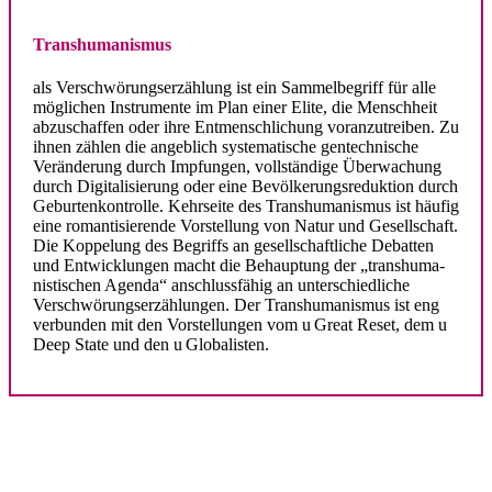
.
Trans­hu­ma­nismus
als Verschwö­rungs­er­zählung ist ein Sammel­be­griff für alle
möglichen Instru­mente im Plan einer Elite, die Menschheit
abzuschaffen oder ihre Entmensch­li­chung voran­zu­treiben. Zu
ihnen zählen die angeblich syste­ma­tische gentech­nische
Verän­derung durch Impfungen, vollständige Überwa­chung
durch Digita­li­sierung oder eine Bevölkerungs­reduktion durch
Gebur­ten­kon­trolle. Kehrseite des Trans­humanismus ist häufig
eine roman­ti­sie­rende Vorstellung von Natur und Gesell­schaft.
Die Koppelung des Begriffs an gesell­schaft­liche Debatten
und Entwick­lungen macht die Behauptung der „trans­hu­ma­
nis­ti­schen Agenda“ anschluss­fähig an unter­schied­liche
Verschwö­rungs­er­zäh­lungen. Der Trans­hu­ma­nismus ist eng
verbunden mit den Vorstel­lungen vom u Great Reset, dem u
Deep State und den u Globalisten.