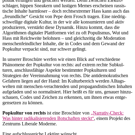
politik errungen und gesichert werden. Denn zwischen Elektro­
schlager, hippen Sneakern und lustigen Memes erscheinen rassis­
tische Inhalte harmloser – doch rechts­extremer Hass kann auch das
„freund­liche“ Gesicht von Pepe dem Frosch tragen. Eine niedrig­
schwellige digitale Kultur, in der wir alle konsu­mieren und aktiv
produ­zieren, verstärkt diese Dynamik. Hinzu kommt, dass die
Algorithmen digitaler Platt­formen viel zu oft Populismus, Wut und
Hass mit Reich­weite belohnen – und gleich­zeitig die Moderation
menschen­feind­licher Inhalte, die in Codes und dem Gewand der
Popkultur verpackt sind, nur schwer gelingt.
In unserer Broschüre werfen wir einen Blick auf verschiedene
Phänomene der Popkultur von rechts: auf extrem rechte Subkul­
turen, anschluss­fähige Aspekte bestimmter Popkul­turen und
Strategien der Verein­nahmung von rechts. Die antide­mo­kra­ti­schen
Gefahren liegen auf der Hand: Im Kultur­be­reich werden Alltags­
welten mit menschen-verach­tenden und propa­gan­dis­ti­schen Inhalten
aufge­laden und so norma­li­siert. Hier heißt es für uns, genauer hinzu­
schauen, Codes und Zeichen zu erkennen, um ihnen etwas entge­
gen­setzen zu können.
Popkultur von rechts
ist eine Broschüre von
„Narrativ-Check:
Was hinter radika­li­sie­renden Botschaften steckt“
, einem Projekt des
Zentrums Liberale Moderne.
Eine aufschluss­reiche Lektüre wünscht