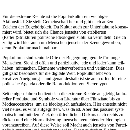
Für die extreme Rechte ist die Populär­kultur ein wichtiges
Aktionsfeld. Sie stellt Gemein­schaft her und gibt nach außen
Zeichen der Zugehö­rigkeit. Da Kultur auch zur Unter­haltung konsu­
miert wird, bietet sich die Chance jenseits von etablierten
(Partei-)Strukturen politische Ideologien subtil zu vermitteln. Gleich­
zeitig wird hier auch um Menschen jenseits der Szene geworben,
denn Popkultur macht nahbar.
Popkul­turen sind zentrale Orte der Begegnung, gerade für junge
Menschen. Sie sind offen und parti­zi­pativ, jede und jeder kann teil­
haben, mitmachen, Elemente weiter­ver­breiten und verändern. Dies
gilt ganz besonders für die digitale Welt. Popkultur lebt von
kreativer Aneignung – und genau deshalb ist sie auch offen für eine
politische Agenda oder die Repro­duktion von Stereotypen.
Seit einigen Jahren bedient sich die extreme Rechte ausgiebig kultu­
reller Produkte und Symbole von Literatur über Filmzitate bis zu
Modeac­ces­soires, um sie ideolo­gisch aufzu­laden. Hier entsteht nicht
viel neues, es wird aufge­griffen, was da ist. Aber das passiert syste­
matisch und mit dem Ziel, den öffent­lichen Diskurs nach rechts zu
rücken und eine Norma­li­sierung menschen­ver­ach­tender Ideologien
voran­zu­treiben. Auf diese Weise soll Macht auch jenseits von Partei­