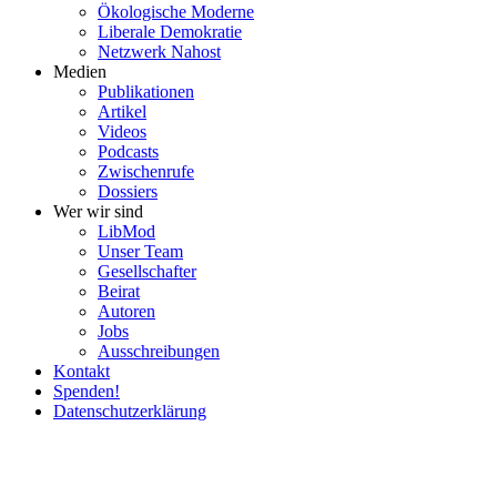
Ökolo­gische Moderne
Liberale Demokratie
Netzwerk Nahost
Medien
Publi­ka­tionen
Artikel
Videos
Podcasts
Zwischenrufe
Dossiers
Wer wir sind
LibMod
Unser Team
Gesell­schafter
Beirat
Autoren
Jobs
Ausschrei­bungen
Kontakt
Spenden!
Daten­schutz­er­klärung