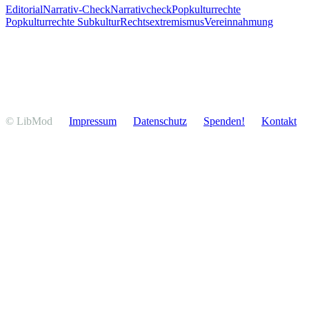
Editorial
Narrativ-Check
Narrativcheck
Popkultur
rechte
Popkultur
rechte Subkultur
Rechtsextremismus
Vereinnahmung
© LibMod
Impressum
Daten­schutz
Spenden!
Kontakt