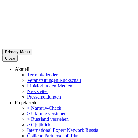
Primary Menu
Close
Aktuell
Termin­ka­lender
Veran­stal­tungen Rückschau
LibMod in den Medien
Newsletter
Presse­mel­dungen
Projekt­seiten
> Narrativ-Check
> Ukraine verstehen
> Russland verstehen
> O[s]tklick
Inter­na­tional Expert Network Russia
Östliche Partner­schaft Plus