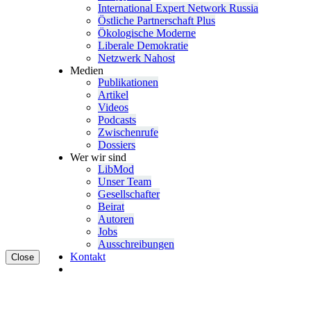
Inter­na­tional Expert Network Russia
Östliche Partner­schaft Plus
Ökolo­gische Moderne
Liberale Demokratie
Netzwerk Nahost
Medien
Publi­ka­tionen
Artikel
Videos
Podcasts
Zwischenrufe
Dossiers
Wer wir sind
LibMod
Unser Team
Gesell­schafter
Beirat
Autoren
Jobs
Ausschrei­bungen
Kontakt
Close