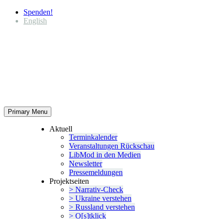
Spenden!
English
Primary Menu
Aktuell
Termin­ka­lender
Veran­stal­tungen Rückschau
LibMod in den Medien
Newsletter
Presse­mel­dungen
Projekt­seiten
> Narrativ-Check
> Ukraine verstehen
> Russland verstehen
> O[s]tklick