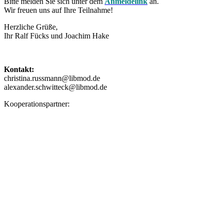
Bitte melden Sie sich unter dem
Anmel­delink
an.
Wir freuen uns auf Ihre Teilnahme!
Herzliche Grüße,
Ihr Ralf Fücks und Joachim Hake
Kontakt:
christina.russmann@libmod.de
alexander.schwitteck@libmod.de
Koope­ra­ti­ons­partner: