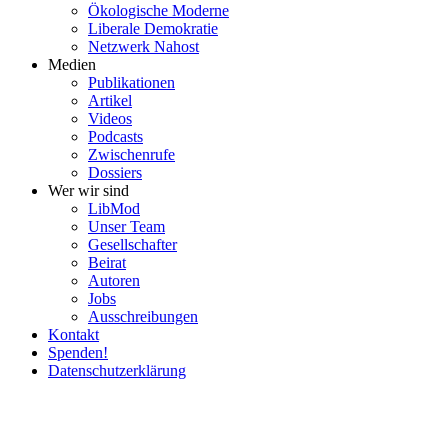
Ökolo­gische Moderne
Liberale Demokratie
Netzwerk Nahost
Medien
Publi­ka­tionen
Artikel
Videos
Podcasts
Zwischenrufe
Dossiers
Wer wir sind
LibMod
Unser Team
Gesell­schafter
Beirat
Autoren
Jobs
Ausschrei­bungen
Kontakt
Spenden!
Daten­schutz­er­klärung