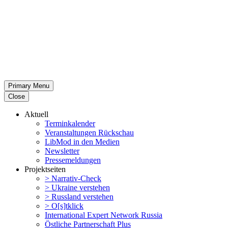
Primary Menu
Close
Aktuell
Termin­ka­lender
Veran­stal­tungen Rückschau
LibMod in den Medien
Newsletter
Presse­mel­dungen
Projekt­seiten
> Narrativ-Check
> Ukraine verstehen
> Russland verstehen
> O[s]tklick
Inter­na­tional Expert Network Russia
Östliche Partner­schaft Plus