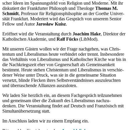
scher Ideen im Spannungsfeld von Religion und Moderne. Mit ihr
disku­tiert der Frank­furter Philosoph und Theologe
Thomas M.
Schmidt
, Professor für Religi­ons­phils­ophie an der Goethe Univer­
sität Frankfurt. Moderiert wird das Gespräch von unserem Senior
Fellow und Autor
Jarosław Kuisz
.
Eröffnet wird die Veran­staltung durch
Joachim Hake
, Direktor der
Katho­li­schen Akademie, und
Ralf Fücks
(LibMod).
Mit unseren Gästen wollen wir der Frage nachgehen, was Chris­
tentum und Libera­lismus heute verbindet oder trennt. Insbe­sondere
das Verhältnis von Libera­lismus und Katho­li­scher Kirche war bis in
die Nachkriegszeit eher von Gegner­schaft als Gemein­samkeit
bestimmt. Heute stehen Chris­tentum und Libera­lismus in verschie­
dener Weise unter Druck, was sie in die gemeinsame Situation
versetzt, blinde Flecken ihres Selbst­ver­ständ­nisses auszu­leuchten
und überra­schende Allianzen auszuloten.
Wir laden Sie herzlich ein, an diesem Fachge­spräch teilzu­nehmen
und gemeinsam über die Zukunft des Libera­lismus nachzu­
denken. Die Veran­staltung findet auf Deutsch und Franzö­sisch mit
Simul­tan­über­setzung statt.
Im Anschluss laden wir zu einem Empfang ein.