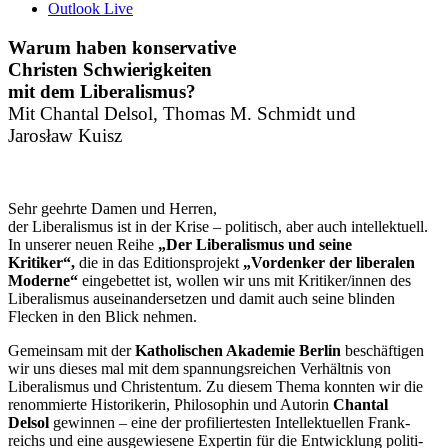
Outlook Live
Warum haben konser­vative
Christen Schwierigkeiten
mit dem Liberalismus?
Mit Chantal Delsol, Thomas M. Schmidt und
Jarosław Kuisz
Sehr geehrte Damen und Herren,
der Libera­lismus ist in der Krise – politisch, aber auch intel­lek­tuell.
In unserer neuen Reihe
„Der Libera­lismus und seine
Kritiker“,
die in das Editi­ons­projekt
„Vordenker der liberalen
Moderne“
einge­bettet ist, wollen wir uns mit Kritiker/​innen des
Libera­lismus ausein­an­der­setzen und damit auch seine blinden
Flecken in den Blick nehmen.
Gemeinsam mit der
Katho­li­schen Akademie Berlin
beschäf­tigen
wir uns dieses mal
mit dem spannungs­reichen Verhältnis von
Libera­lismus und Chris­tentum. Zu diesem Thema konnten wir die
renom­mierte Histo­ri­kerin, Philo­sophin und Autorin
Chantal
Delsol
gewinnen – eine der profi­lier­testen Intel­lek­tu­ellen Frank­
reichs und eine ausge­wiesene Expertin für die Entwicklung politi­