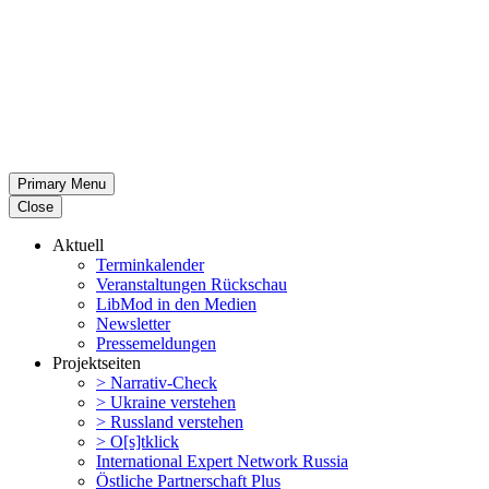
Primary Menu
Close
Aktuell
Termin­ka­lender
Veran­stal­tungen Rückschau
LibMod in den Medien
Newsletter
Presse­mel­dungen
Projekt­seiten
> Narrativ-Check
> Ukraine verstehen
> Russland verstehen
> O[s]tklick
Inter­na­tional Expert Network Russia
Östliche Partner­schaft Plus