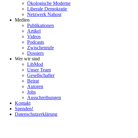
Ökolo­gische Moderne
Liberale Demokratie
Netzwerk Nahost
Medien
Publi­ka­tionen
Artikel
Videos
Podcasts
Zwischenrufe
Dossiers
Wer wir sind
LibMod
Unser Team
Gesell­schafter
Beirat
Autoren
Jobs
Ausschrei­bungen
Kontakt
Spenden!
Daten­schutz­er­klärung