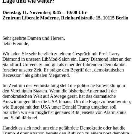
Lage und wie weiter?
Dienstag, 11. November, 8:45 – 10:00 Uhr
Zentrum Liberale Moderne, Reinhardt­straße 15, 10115 Berlin
r
Sehr geehrte Damen und Herren,
liebe Freunde,
Wir laden Sie sehr herzlich zu einem Gespräch mit Prof. Larry
Diamond in unseren LibMod-Salon ein. Larry Diamond lehrt an der
Standford-University und gilt als einer der führenden Demokra­tie­
for­scher unserer Zeit. Er prägte den Begriff der „demokra­ti­schen
Rezession“ als globalen Megatrend.
Im Zentrum der Veran­staltung steht die politische Entwicklung in
den Verei­nigten Staaten. Wenn die bisherige Anker­macht der
demokra­ti­schen Welt auf Abwege gerät, hat das drama­tische
Auswir­kungen über die USA hinaus. Um die Frage zu beant­worten,
wie Europa mit den USA unter Donald Trump umgehen soll,
brauchen wir ein möglichst genaues Bild jenseits von Alarmismus
und Schönfärberei.
Handelt es sich noch um eine gefährdete Demokratie oder hat die
Trump-Adminis­tration bereits den Rubikon zu einem post-demokra­