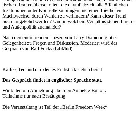
ti­schen Regime überschritten, die darauf abzielt, alle öffent­lichen
Insti­tu­tionen unter Kontrolle zu bringen und einen fried­lichen
Macht­wechsel durch Wahlen zu verhindern? Kann dieser Trend
noch umgekehrt werden? Und in welchem Verhältnis stehen Innen-
und Außen­po­litik zueinander?
Nach den einfüh­renden Thesen von Larry Diamond gibt es
Gelegenheit zu Fragen und Diskussion. Moderiert wird das
Gespräch von Ralf Fücks (LibMod).
z
Kaffee, Tee und ein kleines Frühstück stehen bereit.
Das Gespräch findet in engli­scher Sprache statt.
Wir bitten um Anmeldung über den Anmelde-Button.
Teilnahme nur nach Bestätigung.
Die Veran­staltung ist Teil der „Berlin Freedom Week“