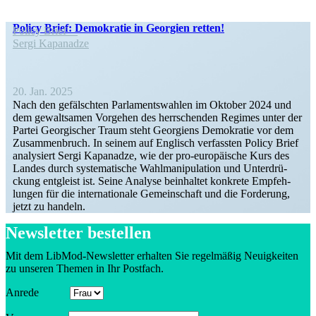
Policy Brief: Demokratie in Georgien retten!
Policy Brief
Sergi Kapanadze
20. Jan. 2025
Nach den gefälschten Parla­ments­wahlen im Oktober 2024 und
dem gewalt­samen Vorgehen des herrschenden Regimes unter der
Partei Georgi­scher Traum steht Georgiens Demokratie vor dem
Zusam­men­bruch. In seinem auf Englisch verfassten Policy Brief
analy­siert Sergi Kapanadze, wie der pro-europäische Kurs des
Landes durch syste­ma­tische Wahlma­ni­pu­lation und Unter­drü­
ckung entgleist ist. Seine Analyse beinhaltet konkrete Empfeh­
lungen für die inter­na­tionale Gemein­schaft und die Forderung,
jetzt zu handeln.
Newsletter bestellen
Mit dem LibMod-Newsletter erhalten Sie regel­mäßig Neuig­keiten
zu unseren Themen in Ihr Postfach.
Anrede