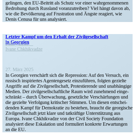
gelingen, den EU-Beitritt als Schutz vor einer wahrge­nom­menen
Bedrohung durch Russland voran­zu­treiben? Viel hängt davon ab,
wie die Bevöl­kerung auf Frustration und Ängste reagiert, wie
Denis Cenusa für uns analysiert.
Letzter Kampf um den Erhalt der Zivil­ge­sell­schaft
in Georgien
Policy Brief
Ivane Chkhik­vadze
27. März 2025
In Georgien verschärft sich die Repression: Auf den Versuch, ein
russisch inspi­riertes Agenten­gesetz einzu­führen, folgten gezielte
Angriffe auf die Zivil­ge­sell­schaft, Protes­tie­rende und unabhängige
Medien. Der zivil­ge­sell­schaft­liche Raum wird zunehmend einge­
schränkt – durch Überwa­chung, gesetz­liche Verschär­fungen und
die gezielte Verfolgung kriti­scher Stimmen. Um diesen entschei­
denden Kampf für Demokratie zu bestehen, braucht die georgische
Zivil­ge­sell­schaft jetzt klare und tatkräftige Unter­stützung aus
Europa. Ivane Chkhik­vadze von der Civil Society Foundation
analy­siert diese Eskalation und formu­liert konkrete Erwar­tungen
an die EU.