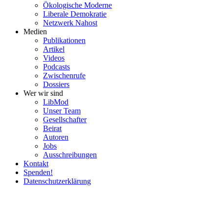
Ökolo­gische Moderne
Liberale Demokratie
Netzwerk Nahost
Medien
Publi­ka­tionen
Artikel
Videos
Podcasts
Zwischenrufe
Dossiers
Wer wir sind
LibMod
Unser Team
Gesell­schafter
Beirat
Autoren
Jobs
Ausschrei­bungen
Kontakt
Spenden!
Daten­schutz­er­klärung