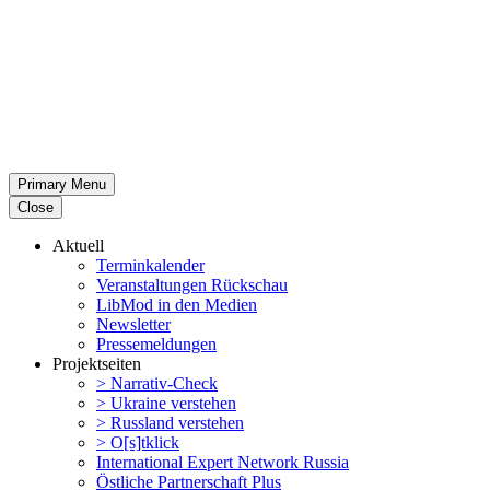
Primary Menu
Close
Aktuell
Termin­ka­lender
Veran­stal­tungen Rückschau
LibMod in den Medien
Newsletter
Presse­mel­dungen
Projekt­seiten
> Narrativ-Check
> Ukraine verstehen
> Russland verstehen
> O[s]tklick
Inter­na­tional Expert Network Russia
Östliche Partner­schaft Plus