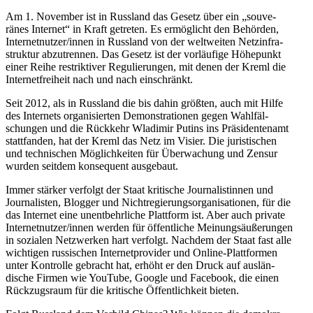
Am 1. November ist in Russland das Gesetz über ein „souve­
ränes Internet“ in Kraft getreten. Es ermög­licht den Behörden,
Internetnutzer/​innen in Russland von der weltweiten Netzin­fra­
struktur abzutrennen. Das Gesetz ist der vorläufige Höhepunkt
einer Reihe restrik­tiver Regulie­rungen, mit denen der Kreml die
Inter­net­freiheit nach und nach einschränkt.
Seit 2012, als in Russland die bis dahin größten, auch mit Hilfe
des Internets organi­sierten Demons­tra­tionen gegen Wahlfäl­
schungen und die Rückkehr Wladimir Putins ins Präsi­den­tenamt
statt­fanden, hat der Kreml das Netz im Visier. Die juris­ti­schen
und techni­schen Möglich­keiten für Überwa­chung und Zensur
wurden seitdem konse­quent ausgebaut.
Immer stärker verfolgt der Staat kritische Journa­lis­tinnen und
Journa­listen, Blogger und Nicht­re­gie­rungs­or­ga­ni­sa­tionen, für die
das Internet eine unent­behr­liche Plattform ist. Aber auch private
Internetnutzer/​innen werden für öffent­liche Meinungs­äu­ße­rungen
in sozialen Netzwerken hart verfolgt. Nachdem der Staat fast alle
wichtigen russi­schen Inter­net­pro­vider und Online-Platt­formen
unter Kontrolle gebracht hat, erhöht er den Druck auf auslän­
dische Firmen wie YouTube, Google und Facebook, die einen
Rückzugsraum für die kritische Öffent­lichkeit bieten.