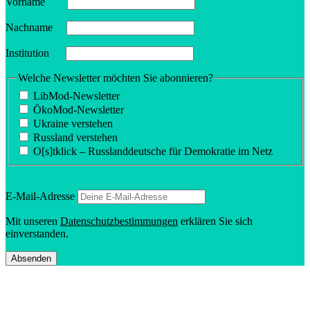
Vorname
Nachname
Insti­tution
Welche Newsletter möchten Sie abonnieren?
LibMod-Newsletter
ÖkoMod-Newsletter
Ukraine verstehen
Russland verstehen
O[s]tklick – Russland­deutsche für Demokratie im Netz
E‑Mail-Adresse
Mit unseren
Daten­schutz­be­stim­mungen
erklären Sie sich
einverstanden.