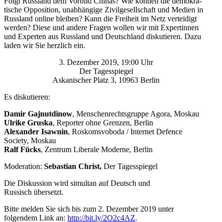
Folgt Russland dem Vorbild Chinas? Wie können die demokra­
tische Opposition, unabhängige Zivil­ge­sell­schaft und Medien in
Russland online bleiben? Kann die Freiheit im Netz verteidigt
werden? Diese und andere Fragen wollen wir mit Exper­tinnen
und Experten aus Russland und Deutschland disku­tieren. Dazu
laden wir Sie herzlich ein.
3. Dezem­ber 2019, 19:00 Uhr
Der Tagesspiegel
Askani­scher Platz 3, 10963 Berlin
Es disku­tieren:
Damir Gajnut­dinow
, Menschen­rechts­gruppe Agora, Moskau
Ulrike Gruska
, Reporter ohne Grenzen, Berlin
Alexander Isawnin
, Roskoms­voboda /​ Internet Defence
Society, Moskau
Ralf Fücks
, Zentrum Liberale Moderne, Berlin
Moderation:
Sebastian Christ,
Der Tagesspiegel
Die Diskussion wird simultan auf Deutsch und
Russisch übersetzt.
Bitte melden Sie sich bis zum 2. Dezember 2019 unter
folgendem Link an:
http://bit.ly/2O2c4AZ
.