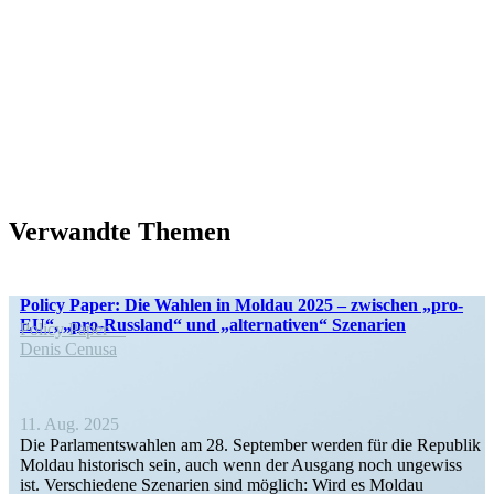
Verwandte Themen
Policy Paper: Die Wahlen in Moldau 2025 – zwischen „pro-
EU“, „pro-Russland“ und „alter­na­tiven“ Szenarien
Policy Paper
Denis Cenusa
11. Aug. 2025
Die Parla­ments­wahlen am 28. September werden für die Republik
Moldau histo­risch sein, auch wenn der Ausgang noch ungewiss
ist. Verschiedene Szenarien sind möglich: Wird es Moldau