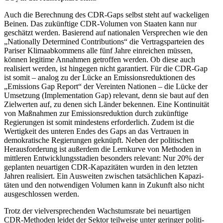
Auch die Berechnung des CDR-Gaps selbst steht auf wacke­ligen
Beinen. Das zukünftige CDR-Volumen von Staaten kann nur
geschätzt werden. Basierend auf natio­nalen Versprechen wie den
„Natio­nally Deter­mined Contri­bu­tions“ die Vertrags­par­teien des
Pariser Klima­ab­kommens alle fünf Jahre einreichen müssen,
können legitime Annahmen getroffen werden. Ob diese auch
reali­siert werden, ist hingegen nicht garan­tiert. Für die CDR-Gap
ist somit – analog zu der Lücke an Emissi­ons­re­duk­tionen des
„Emissions Gap Report“ der Vereinten Nationen – die Lücke der
Umsetzung (Imple­men­tation Gap) relevant, denn sie baut auf den
Zielwerten auf, zu denen sich Länder bekennen. Eine Konti­nuität
von Maßnahmen zur Emissi­ons­re­duktion durch zukünftige
Regie­rungen ist somit mindestens erfor­derlich. Zudem ist die
Wertigkeit des unteren Endes des Gaps an das Vertrauen in
demokra­tische Regie­rungen geknüpft. Neben der politi­schen
Heraus­for­derung ist außerdem die Lernkurve von Methoden in
mittleren Entwick­lungs­stadien besonders relevant: Nur 20% der
geplanten neuar­tigen CDR-Kapazi­täten wurden in den letzten
Jahren reali­siert. Ein Ausweiten zwischen tatsäch­lichen Kapazi­
täten und den notwen­digen Volumen kann in Zukunft also nicht
ausge­schlossen werden.
Trotz der vielver­spre­chenden Wachs­tumsrate bei neuar­tigen
CDR-Methoden leidet der Sektor teilweise unter geringer politi­