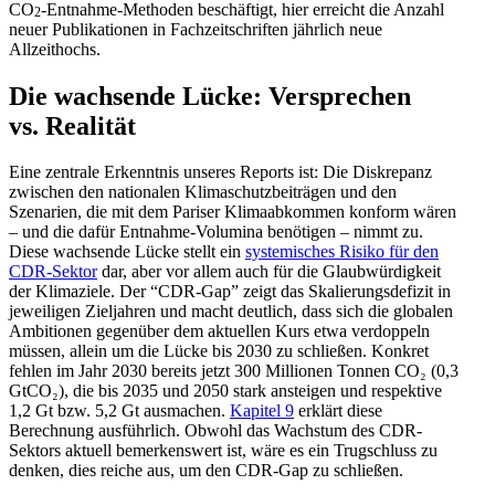
CO
-Entnahme-Methoden beschäftigt, hier erreicht die Anzahl
2
neuer Publi­ka­tionen in Fachzeit­schriften jährlich neue
Allzeithochs.
Die wachsende Lücke: Versprechen
vs. Realität
Eine zentrale Erkenntnis unseres Reports ist: Die Diskrepanz
zwischen den natio­nalen Klima­schutz­bei­trägen und den
Szenarien, die mit dem Pariser Klima­ab­kommen konform wären
– und die dafür Entnahme-Volumina benötigen – nimmt zu.
Diese wachsende Lücke stellt ein
syste­mi­sches Risiko für den
CDR-Sektor
dar, aber vor allem auch für die Glaub­wür­digkeit
der Klima­ziele. Der “CDR-Gap” zeigt das Skalie­rungs­de­fizit in
jewei­ligen Zieljahren und macht deutlich, dass sich die globalen
Ambitionen gegenüber dem aktuellen Kurs etwa verdoppeln
müssen, allein um die Lücke bis 2030 zu schließen. Konkret
fehlen im Jahr 2030 bereits jetzt 300 Millionen Tonnen CO₂ (0,3
GtCO₂), die bis 2035 und 2050 stark ansteigen und respektive
1,2 Gt bzw. 5,2 Gt ausmachen.
Kapitel 9
erklärt diese
Berechnung ausführlich. Obwohl das Wachstum des CDR-
Sektors aktuell bemer­kenswert ist, wäre es ein Trugschluss zu
denken, dies reiche aus, um den CDR-Gap zu schließen.