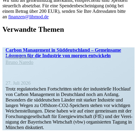
Wir sind als gemein­nützig anerkannt, entspre­chend sind Spenden
steuerlich absetzbar. Für eine Spenden­be­schei­nigung (nötig bei
einem Betrag über 200 EUR), senden Sie Ihre Adress­daten bitte
an
finanzen@libmod.de
Verwandte Themen
Carbon Management in Süddeutschland – Gemeinsame
Lösungen für die Industrie von morgen entwickeln
Veran­staltung
Bruno Naredo
27. Juli 2026
Trotz regula­to­ri­schen Fortschritten steht der indus­trielle Hochlauf
von Carbon Management in Deutschland noch am Anfang.
Besonders die süddeut­schen Länder mit starker Industrie und
langen Wegen zu Offshore-CO2-Speichern stehen vor wichtigen
Weichen­stel­lungen. Diese haben wir auf einer gemeinsam mit der
Forschungs­ge­sell­schaft für Energie­wirt­schaft (FfE) und der Verei­
nigung der Bayeri­schen Wirtschaft (vbw) organi­sierten Tagung in
München diskutiert.