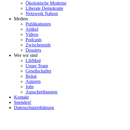
Ökolo­gische Moderne
Liberale Demokratie
Netzwerk Nahost
Medien
Publi­ka­tionen
Artikel
Videos
Podcasts
Zwischenrufe
Dossiers
Wer wir sind
LibMod
Unser Team
Gesell­schafter
Beirat
Autoren
Jobs
Ausschrei­bungen
Kontakt
Spenden!
Daten­schutz­er­klärung