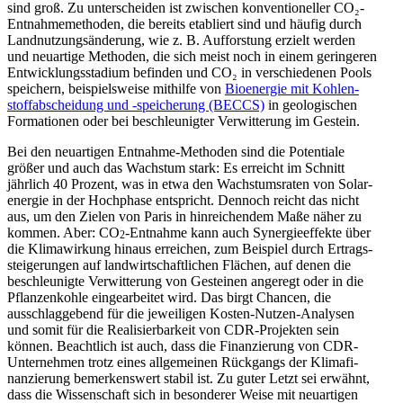
sind groß. Zu unter­scheiden ist zwischen konven­tio­neller CO₂-
Entnah­me­me­thoden, die bereits etabliert sind und häufig durch
Landnut­zungs­än­derung, wie z. B. Aufforstung erzielt werden
und neuartige Methoden, die sich meist noch in einem gerin­geren
Entwick­lungs­stadium befinden und CO₂ in verschie­denen Pools
speichern, beispiels­weise mithilfe von
Bioen­ergie mit Kohlen­
stoff­ab­scheidung und ‑speicherung (BECCS)
in geolo­gi­schen
Forma­tionen oder bei beschleu­nigter Verwit­terung im Gestein.
Bei den neuar­tigen Entnahme-Methoden sind die Poten­tiale
größer und auch das Wachstum stark: Es erreicht im Schnitt
jährlich 40 Prozent, was in etwa den Wachs­tums­raten von Solar­
energie in der Hochphase entspricht. Dennoch reicht das nicht
aus, um den Zielen von Paris in hinrei­chendem Maße näher zu
kommen. Aber: CO
-Entnahme kann auch Syner­gie­ef­fekte über
2
die Klima­wirkung hinaus erreichen, zum Beispiel durch Ertrags­
stei­ge­rungen auf landwirt­schaft­lichen Flächen, auf denen die
beschleu­nigte Verwit­terung von Gesteinen angeregt oder in die
Pflan­zen­kohle einge­ar­beitet wird. Das birgt Chancen, die
ausschlag­gebend für die jewei­ligen Kosten-Nutzen-Analysen
und somit für die Reali­sier­barkeit von CDR-Projekten sein
können. Beachtlich ist auch, dass die Finan­zierung von CDR-
Unter­nehmen trotz eines allge­meinen Rückgangs der Klima­fi­
nan­zierung bemer­kenswert stabil ist. Zu guter Letzt sei erwähnt,
dass die Wissen­schaft sich in beson­derer Weise mit neuar­tigen