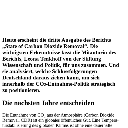
Heute erscheint die dritte Ausgabe des Berichts
„State of Carbon Dioxide Removal“. Die
wichtigsten Erkennt­nisse fasst die Mitau­torin des
Berichts, Leona Tenkhoff von der Stiftung
Wissen­schaft und Politik, für uns zusammen. Und
sie analy­siert, welche Schluss­fol­ge­rungen
Deutschland daraus ziehen kann, um sich
innerhalb der CO
-Entnahme-Politik strate­gisch
2
zu positionieren.
Die nächsten Jahre entscheiden
Die Entnahme von CO₂ aus der Atmosphäre (Carbon Dioxide
Removal, CDR) ist ein globales öffent­liches Gut. Eine Tempe­ra­
tur­sta­bi­li­sierung des globalen Klimas ist ohne eine dauer­hafte