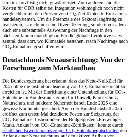
struktur kurzfristig nicht gewähr­leistet. Zum anderen sind die
Kosten für CDR selbst bei Integration wohlmöglich noch nicht
vergleichbar mit den Preisen von CO
-Zerti­fi­katen in Emissi­ons­
2
han­dels­sys­temen. Um die Poten­ziale des Sektors langfristig zu
reali­sieren, ist nicht nur eine Diver­si­fi­zierung, sondern vor allem
auch eine substan­tielle Ausweitung der Nachfrage in den
nächsten Jahren unabdingbar. Für die globale Lernkurve ist es
zentral, dass dort, wo Klima­ziele bestehen, rasch Nachfrage nach
CO
-Entnahme geschaffen wird.
2
Deutsch­lands Neuaus­richtung: Von der
Forschung zum Marktaufbau
Die Bundes­re­gierung hat erkannt, dass das Netto-Null-Ziel für
2045 ohne die Insti­tu­tio­na­li­sierung von CO₂ Entnahme nicht zu
erreichen ist. Mit der Einrichtung einer Unter­ab­teilung für CO
-
2
Entnahme im Bundes­mi­nis­terium für Umwelt, Klima­schutz,
Natur­schutz und nukleare Sicherheit ist seit Ende 2025 eine
gewisse Konti­nuität gesichert. Auch der Bundes­haushalt 2026
eröffnet zum ersten Mal dezidierte Posten zur Steigerung der
CO₂-Entnahme. Insbe­sondere der Budget­posten „Freiwil­liger
Markt, Ankauf von CO
-Entnahme-Zerti­fi­katen“ könnte durch
2
staat­lichen Erwerb hochwer­tiger CO₂-Entnah­me­gut­schriften
den
Anfang einer Neuaus­richtung auf den aktiven Aufbau von