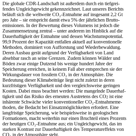
Die globale CDR-Landschaft ist außerdem durch ein tiefgrei­
fendes Ungleich­ge­wicht gekenn­zeichnet. Laut unseres Berichts
beläuft sich die weltweite CO₂-Entnahme auf insgesamt 2,2 Gt
pro Jahr – sie entspricht damit etwa 5% der jährlichen Brutto­
emis­sionen. In der Bewertung dieses Volumens ist jedoch die
Zusam­men­setzung zentral – unter anderem im Hinblick auf die
Dauer­haf­tigkeit der Entnahme und dessen Wachs­tums­po­tential.
99,9 Prozent der Kapazität entfallen aktuell auf konven­tio­nelle
Methoden, dominiert von Aufforstung und Wieder­be­waldung.
Deren Ausbau gerät aufgrund der Verfüg­barkeit von Land
absehbar rasch an seine Grenzen. Zudem können Wälder und
Böden zwar einige Dutzend bis wenige hundert Jahre der
Speicherung erreichen, in keinem Fall aber entsprechen sie der
Wirkungs­dauer von fossilem CO₂ in der Atmosphäre. Die
Bedeutung dieser Klima­bei­träge liegt nicht zuletzt in deren
kurzfris­tigen Verfüg­barkeit und den vergleichs­weise geringen
Kosten. Dabei muss beachtet werden: Die mangelnde Dauer­haf­
tigkeit und das Risiko des erneuten Austretens des CO
ist eine
2
inhärente Schwäche vieler konven­tio­neller CO₂-Entnah­me­me­
thoden, die Bedacht bei Einsatz­mög­lich­keiten erfordert. Eine
langfristige Speicherung, wie beispiels­weise in geolo­gi­schen
Forma­tionen, macht weiterhin nur einen Bruchteil eines Prozents
der heutigen CO₂-Entnahme aus; ein Ungleich­ge­wicht, das im
starken Kontrast zur Dauer­haf­tigkeit des Tempe­ra­tur­ef­fekts von
CO₂ in der Atmosphäre steht.