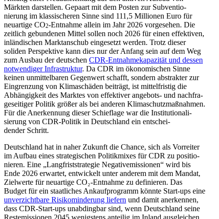
Märkten darstellen. Gepaart mit dem Posten zur Subven­tio­
nierung im klassi­scheren Sinne sind 111,5 Millionen Euro für
neuartige CO
-Entnahme allein im Jahr 2026 vorge­sehen. Die
2
zeitlich gebun­denen Mittel sollen noch 2026 für einen effek­tiven,
inlän­di­schen Markt­an­schub einge­setzt werden. Trotz dieser
soliden Perspektive kann dies nur der Anfang sein auf dem Weg
zum Ausbau der deutschen
CDR-Entnah­me­ka­pa­zität und dessen
notwen­diger Infra­struktur
. Da CDR im ökono­mi­schen Sinne
keinen unmit­tel­baren Gegenwert schafft, sondern abstrakter zur
Eingrenzung von Klima­schäden beiträgt, ist mittel­fristig die
Abhän­gigkeit des Marktes von effek­tiver angebots- und nachfra­
ge­sei­tiger Politik größer als bei anderen Klima­schutz­maß­nahmen.
Für die Anerkennung dieser Schieflage war die Insti­tu­tio­na­li­
sierung von CDR-Politik in Deutschland ein entschei­
dender Schritt.
Deutschland hat in naher Zukunft die Chance, sich als Vorreiter
im Aufbau eines strate­gi­schen Politik­mixes für CDR zu positio­
nieren. Eine „Langfrist­stra­tegie Negative­mis­sionen“ wird bis
Ende 2026 erwartet, entwi­ckelt unter anderem mit dem Mandat,
Zielwerte für neuartige CO₂-Entnahme zu definieren. Das
Budget für ein staat­liches Ankauf­pro­gramm könnte Start-ups eine
unver­zichtbare Risiko­min­derung liefern
und damit anerkennen,
dass CDR-Start-ups unabdingbar sind, wenn Deutschland seine
Restemis­sionen 2045 wenigstens anteilig im Inland ausgleichen