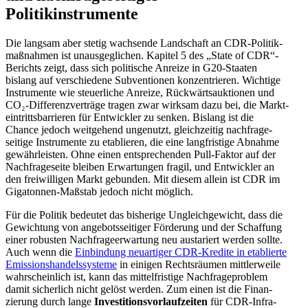
Politikinstrumente
Die langsam aber stetig wachsende Landschaft an CDR-Politik­
maß­nahmen ist unaus­ge­glichen. Kapitel 5 des „State of CDR“-
Berichts zeigt, dass sich politische Anreize in G20-Staaten
bislang auf verschiedene Subven­tionen konzen­trieren. Wichtige
Instru­mente wie steuer­liche Anreize, Rückwärts­auk­tionen und
CO₂-Diffe­renz­ver­träge tragen zwar wirksam dazu bei, die Markt­
ein­tritts­bar­rieren für Entwickler zu senken. Bislang ist die
Chance jedoch weitgehend ungenutzt, gleich­zeitig nachfra­ge­
seitige Instru­mente zu etablieren, die eine langfristige Abnahme
gewähr­leisten. Ohne einen entspre­chenden Pull-Faktor auf der
Nachfra­ge­seite bleiben Erwar­tungen fragil, und Entwickler an
den freiwil­ligen Markt gebunden. Mit diesem allein ist CDR im
Gigatonnen-Maßstab jedoch nicht möglich.
Für die Politik bedeutet das bisherige Ungleich­ge­wicht, dass die
Gewichtung von angebots­sei­tiger Förderung und der Schaffung
einer robusten Nachfra­ge­er­wartung neu austa­riert werden sollte.
Auch wenn die
Einbindung neuar­tiger CDR-Kredite in etablierte
Emissi­ons­han­dels­systeme
in einigen Rechts­räumen mittler­weile
wahrscheinlich ist, kann das mittel­fristige Nachfra­ge­problem
damit sicherlich nicht gelöst werden. Zum einen ist die Finan­
zierung durch lange
Inves­ti­ti­ons­vor­lauf­zeiten
für CDR-Infra­