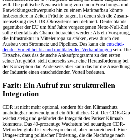
will. Die politische Neuaus­richtung von einem Forschungs- und
Entwick­lungs­schwer­punkt hin zu einem Markt­aufbau könnte
insbe­sondere in Zeiten Früchte tragen, in denen sich die Zusam­
men­setzung des CDR-Ökosystems neu definiert. Deutsch­lands
gegenüber der EU um fünf Jahre vorge­zo­genen Netto-Null-Ziel
sollte ebenfalls als Chance betrachtet werden: Als ein Vorsprung,
die Infra­struktur in Mittel­europa zu stärken, etwa durch den
Ausbau vom Stromnetz und Pipelines. Das kann ein
entschei­
dender Vorteil bei bi- und multi­la­te­ralen Verhand­lungen
sein. Die
Tatsache, dass das deutsche Ankauf­pro­gramm zu den ersten
seiner Art gehört, stellt einer­seits zwar eine Heraus­for­derung bei
der Konzeption dar. Ander­seits aber kann das für die Ansiedlung
der Industrie einen entschei­denden Vorteil bedeuten.
Fazit: Ein Aufruf zur struk­tu­rellen
Integration
CDR ist nicht mehr optional, sondern für den Klima­schutz
unabdingbar notwendig und ein öffent­liches Gut. Der CDR-Gap
wächst stetig und gefährdet die Integrität des Pariser Klima­ab­
kommens. Das 40-prozentige Wachstum bei neuar­tigen CDR-
Methoden global ist vielver­spre­chend, aber unzurei­chend. Eine
Umgewichtung politi­scher Förderung, die die Nachfrage nach