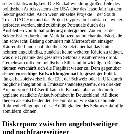
scher Glaub­wür­digkeit: Die Rückab­wicklung großer Teile des
politi­schen Anreiz­systems der USA über das letzte Jahr hat dem
Sektor geschadet. Auch wenn einzelne Projekte – der South
Texas DAC Hub and das Projekt Cypress in Louisiana – weiter
gefördert werden, sind zukünftige Poten­tiale durch das
Ausbleiben von Initi­al­för­derung unter­graben. Zudem ist der
Sektor bisher durch eine Markt­kon­zen­tration charak­te­ri­siert, die
ihn schwächt: Bislang dominiert mit Microsoft ein einziger
Käufer die Landschaft deutlich. Zuletzt aber hat das Unter­
nehmen angekündigt, zunächst keine weiteren Käufe zu tätigen,
was die Dynamik des gesamten Sektors auszu­bremsen droht.
Gemeinsam mit dem politi­schen Still­stand in wichtigen Rechts­
räumen verschärft sich die Fragi­lität weiter zu. Dem gegenüber
stehen
vorsichtige Entwick­lungen
nachfra­ge­sei­tiger Politik –
jüngst beispiels­weise in der EU, der Schweiz oder in UK durch
mögliche Integration in Emissi­ons­han­dels­systeme, den direkten
Ankauf von CDR-Zerti­fi­katen in Kanada, aber auch durch
geplante staat­liche Ankauf­vor­haben in Deutschland. All diese
dienen als entschei­dender Testlauf dafür, wie stark nationale
Rahmen­be­din­gungen diese Anfäl­lig­keiten des Sektors zukünftig
abmildern können.
Diskrepanz zwischen angebots­sei­tiger
und nachfra­ge­sei­tiger