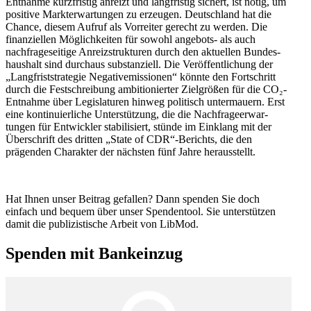
Entnahme kurzfristig anreizt und langfristig sichert, ist nötig, um
positive Markt­er­war­tungen zu erzeugen. Deutschland hat die
Chance, diesem Aufruf als Vorreiter gerecht zu werden. Die
finan­zi­ellen Möglich­keiten für sowohl angebots- als auch
nachfra­ge­seitige Anreiz­struk­turen durch den aktuellen Bundes­
haushalt sind durchaus substan­ziell. Die Veröf­fent­li­chung der
„Langfrist­stra­tegie Negative­mis­sionen“ könnte den Fortschritt
durch die Festschreibung ambitio­nierter Zielgrößen für die CO₂-
Entnahme über Legis­la­turen hinweg politisch unter­mauern. Erst
eine konti­nu­ier­liche Unter­stützung, die die Nachfra­ge­er­war­
tungen für Entwickler stabi­li­siert, stünde im Einklang mit der
Überschrift des dritten „State of CDR“-Berichts, die den
prägenden Charakter der nächsten fünf Jahre herausstellt.
Hat Ihnen unser Beitrag gefallen? Dann spenden Sie doch
einfach und bequem über unser Spendentool. Sie unter­stützen
damit die publi­zis­tische Arbeit von LibMod.
Spenden mit Bankeinzug