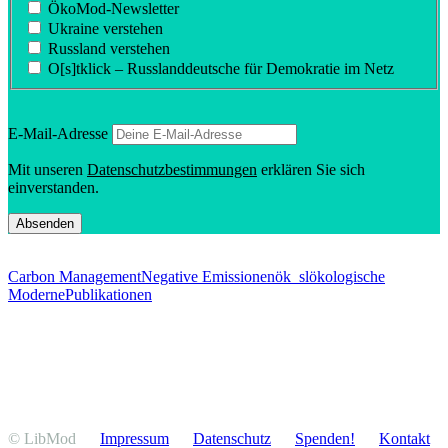
ÖkoMod-Newsletter
Ukraine verstehen
Russland verstehen
O[s]tklick – Russland­deutsche für Demokratie im Netz
E‑Mail-Adresse
Mit unseren
Daten­schutz­be­stim­mungen
erklären Sie sich
einverstanden.
Carbon Management
Negative Emissionen
ök_sl
ökologische
Moderne
Publikationen
© LibMod
Impressum
Daten­schutz
Spenden!
Kontakt