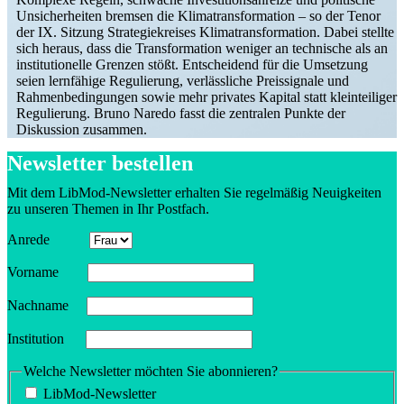
Unsicher­heiten bremsen die Klima­trans­for­mation – so der Tenor
der IX. Sitzung Strate­gie­kreises Klima­trans­for­mation. Dabei stellte
sich heraus, dass die Trans­for­mation weniger an technische als an
insti­tu­tio­nelle Grenzen stößt. Entscheidend für die Umsetzung
seien lernfähige Regulierung, verläss­liche Preis­si­gnale und
Rahmen­be­din­gungen sowie mehr privates Kapital statt klein­tei­liger
Regulierung. Bruno Naredo fasst die zentralen Punkte der
Diskussion zusammen.
Newsletter bestellen
Mit dem LibMod-Newsletter erhalten Sie regel­mäßig Neuig­keiten
zu unseren Themen in Ihr Postfach.
Anrede
Vorname
Nachname
Insti­tution
Welche Newsletter möchten Sie abonnieren?
LibMod-Newsletter