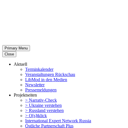
Primary Menu
Close
Aktuell
Termin­ka­lender
Veran­stal­tungen Rückschau
LibMod in den Medien
Newsletter
Presse­mel­dungen
Projekt­seiten
> Narrativ-Check
> Ukraine verstehen
> Russland verstehen
> O[s]tklick
Inter­na­tional Expert Network Russia
Östliche Partner­schaft Plus