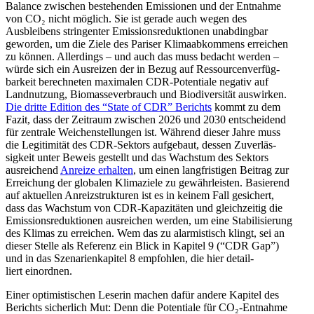
Balance zwischen bestehenden Emissionen und der Entnahme
von CO₂ nicht möglich. Sie ist gerade auch wegen des
Ausbleibens strin­genter Emissi­ons­re­duk­tionen unabdingbar
geworden, um die Ziele des Pariser Klima­ab­kommens erreichen
zu können. Aller­dings – und auch das muss bedacht werden –
würde sich ein Ausreizen der in Bezug auf Ressour­cen­ver­füg­
barkeit berech­neten maximalen CDR-Poten­tiale negativ auf
Landnutzung, Biomas­se­ver­brauch und Biodi­ver­sität auswirken.
Die dritte Edition des “State of CDR” Berichts
kommt zu dem
Fazit, dass der Zeitraum zwischen 2026 und 2030 entscheidend
für zentrale Weichen­stel­lungen ist. Während dieser Jahre muss
die Legiti­mität des CDR-Sektors aufgebaut, dessen Zuver­läs­
sigkeit unter Beweis gestellt und das Wachstum des Sektors
ausrei­chend
Anreize erhalten
, um einen langfris­tigen Beitrag zur
Errei­chung der globalen Klima­ziele zu gewähr­leisten. Basierend
auf aktuellen Anreiz­struk­turen ist es in keinem Fall gesichert,
dass das Wachstum von CDR-Kapazi­täten und gleich­zeitig die
Emissi­ons­re­duk­tionen ausreichen werden, um eine Stabi­li­sierung
des Klimas zu erreichen. Wem das zu alarmis­tisch klingt, sei an
dieser Stelle als Referenz ein Blick in Kapitel 9 (“CDR Gap”)
und in das Szena­ri­en­ka­pitel 8 empfohlen, die hier detail­
liert einordnen.
Einer optimis­ti­schen Leserin machen dafür andere Kapitel des
Berichts sicherlich Mut: Denn die Poten­tiale für CO₂-Entnahme