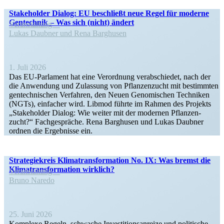
Stake­holder Dialog: EU beschließt neue Regel für moderne
Gentechnik – Was sich (nicht) ändert
Veran­staltung
Lukas Daubner und Rena Barghusen
1. Juli 2026
Das EU-Parlament hat eine Verordnung verab­schiedet, nach der
die Anwendung und Zulassung von Pflan­zen­zucht mit bestimmten
gentech­ni­schen Verfahren, den Neuen Genomi­schen Techniken
(NGTs), einfacher wird. Libmod führte im Rahmen des Projekts
„Stake­holder Dialog: Wie weiter mit der modernen Pflan­zen­
zucht?“ Fachge­spräche. Rena Barghusen und Lukas Daubner
ordnen die Ergeb­nisse ein.
Strate­gie­kreis Klima­trans­for­mation No. IX: Was bremst die
Klima­trans­for­mation wirklich?
Veran­staltung
Bruno Naredo
25. Juni 2026
Komplexe Regeln, schwache Inves­ti­ti­ons­an­reize und politische