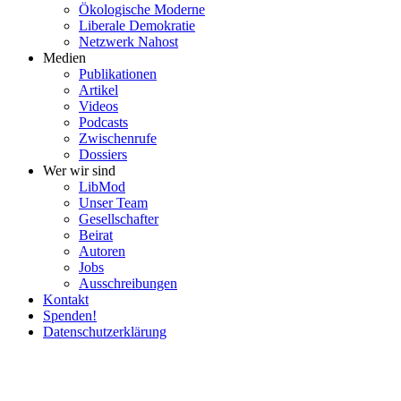
Ökolo­gische Moderne
Liberale Demokratie
Netzwerk Nahost
Medien
Publi­ka­tionen
Artikel
Videos
Podcasts
Zwischenrufe
Dossiers
Wer wir sind
LibMod
Unser Team
Gesell­schafter
Beirat
Autoren
Jobs
Ausschrei­bungen
Kontakt
Spenden!
Daten­schutz­er­klärung