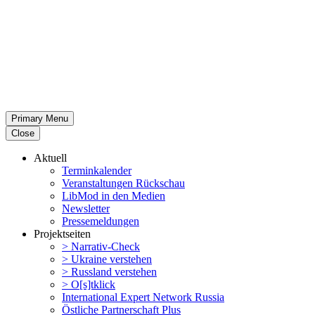
Primary Menu
Close
Aktuell
Termin­ka­lender
Veran­stal­tungen Rückschau
LibMod in den Medien
Newsletter
Presse­mel­dungen
Projekt­seiten
> Narrativ-Check
> Ukraine verstehen
> Russland verstehen
> O[s]tklick
Inter­na­tional Expert Network Russia
Östliche Partner­schaft Plus