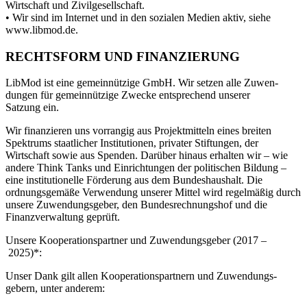
Wirtschaft und Zivilgesellschaft.
• Wir sind im Internet und in den sozialen Medien aktiv, siehe
www.libmod.de.
RECHTSFORM UND FINANZIERUNG
LibMod ist eine gemeinnützige GmbH. Wir setzen alle Zuwen­
dungen für gemeinnützige Zwecke entspre­chend unserer
Satzung ein.
Wir finan­zieren uns vorrangig aus Projekt­mitteln eines breiten
Spektrums staat­licher Insti­tu­tionen, privater Stiftungen, der
Wirtschaft sowie aus Spenden. Darüber hinaus erhalten wir – wie
andere Think Tanks und Einrich­tungen der politi­schen Bildung –
eine insti­tu­tio­nelle Förderung aus dem Bundes­haushalt. Die
ordnungs­gemäße Verwendung unserer Mittel wird regel­mäßig durch
unsere Zuwen­dungs­geber, den Bundes­rech­nungshof und die
Finanz­ver­waltung geprüft.
Unsere Koope­ra­ti­ons­partner und Zuwen­dungs­geber (2017 –
2025)*:
Unser Dank gilt allen Koope­ra­ti­ons­partnern und Zuwen­dungs­
gebern, unter anderem: