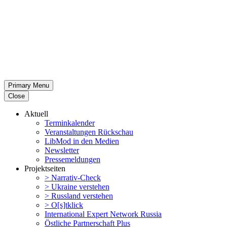
Primary Menu
Close
Aktuell
Termin­ka­lender
Veran­stal­tungen Rückschau
LibMod in den Medien
Newsletter
Presse­mel­dungen
Projekt­seiten
> Narrativ-Check
> Ukraine verstehen
> Russland verstehen
> O[s]tklick
Inter­na­tional Expert Network Russia
Östliche Partner­schaft Plus