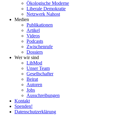
Ökolo­gische Moderne
Liberale Demokratie
Netzwerk Nahost
Medien
Publi­ka­tionen
Artikel
Videos
Podcasts
Zwischenrufe
Dossiers
Wer wir sind
LibMod
Unser Team
Gesell­schafter
Beirat
Autoren
Jobs
Ausschrei­bungen
Kontakt
Spenden!
Daten­schutz­er­klärung