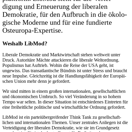
digung und Erneuerung der liberalen
Demokratie, für den Aufbruch in die ökolo­
gische Moderne und für eine fundierte
Osteuropa-Expertise.
Weshalb LibMod?
Liberale Demokratie und Markt­wirt­schaft stehen weltweit unter
Druck. Autoritäre Mächte attackieren die liberale Weltordnung.
Populismus hat Auftrieb. Wohin die Reise der USA geht, ist
ungewiss. Das trans­at­lan­tische Bündnis ist unter Stress und braucht
neue Impulse. Gleich­zeitig ist die Handlungs­fä­higkeit der Europäi­
schen Union mehr denn je gefordert.
Wir sind mitten in einem großen inter­na­tio­nalen, gesell­schaft­lichen
und ökono­mi­schen Umbruch. So viel Verän­derung in so hohem
Tempo war selten. In dieser Situation ist entschie­denes Eintreten für
eine freiheit­liche politische und wirtschaft­liche Ordnung gefordert.
LibMod ist ein parteiübergreifender Think Tank zu gesell­schaft­
lichen und inter­na­tio­nalen Themen. Unser zentrales Anliegen ist die
Vertei­digung der liberalen Demokratie, wie sie im Grund­gesetz