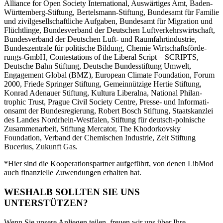
Alliance for Open Society Inter­na­tional, Auswär­tiges Amt, Baden-
Württemberg-Stiftung, Bertelsmann-Stiftung, Bundesamt für Familie
und zivil­ge­sell­schaft­liche Aufgaben, Bundesamt für Migration und
Flücht­linge, Bundes­verband der Deutschen Luftver­kehrs­wirt­schaft,
Bundes­verband der Deutschen Luft- und Raumfahrt­in­dustrie,
Bundes­zen­trale für politische Bildung, Chemie Wirtschafts­för­de­
rungs-GmbH, Conte­sta­tions of the Liberal Script – SCRIPTS,
Deutsche Bahn Stiftung, Deutsche Bundes­stiftung Umwelt,
Engagement Global (BMZ), European Climate Foundation, Forum
2000, Friede Springer Stiftung, Gemein­nützige Hertie Stiftung,
Konrad Adenauer Stiftung, Kultura Liberalna, National Philan­
trophic Trust, Prague Civil Society Centre, Presse- und Infor­ma­ti­
onsamt der Bundes­re­gierung, Robert Bosch Stiftung, Staats­kanzlei
des Landes Nordrhein-Westfalen, Stiftung für deutsch-polnische
Zusam­men­arbeit, Stiftung Mercator, The Khodor­kovsky
Foundation, Verband der Chemi­schen Industrie, Zeit Stiftung
Bucerius, Zukunft Gas.
*Hier sind die Koope­ra­ti­ons­partner aufge­führt, von denen LibMod
auch finan­zielle Zuwen­dungen erhalten hat.
WESHALB SOLLTEN SIE UNS
UNTERSTÜTZEN?
Wenn Sie unsere Anliegen teilen, freuen wir uns über Ihre