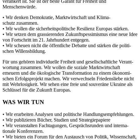
verankert ist. Sie ist der beste Garant für Freiheit und
Menschenwürde.
• Wir denken Demokratie, Markt­wirt­schaft und Klima­
schutz zusammen.
• Wir wollen die sicher­heits­po­li­tische Resilienz Europas stärken.
• Wir setzen dem grassie­renden Zukunfts­pes­si­mismus eine neue Idee
von Fortschritt im 21. Jahrhundert entgegen.
• Wir scheuen nicht die öffent­liche Debatte und stärken die politi­
schen Willensbildung.
Für uns gehören indivi­duelle Freiheit und gesell­schaft­liche Verant­
wortung zusammen. Wir wollen die soziale Markt­wirt­schaft
erneuern und die ökolo­gische Trans­for­mation zu einem ökono­mi­
schen Erfolgs­projekt machen. Wir verwechseln Friedens­liebe nicht
mit Wehrlo­sigkeit. Wir sehen eine freie und souveräne Ukraine als
Schlüssel für die Zukunft Europas.
WAS WIR TUN
• Wir erarbeiten Analysen und politische Handlungsempfehlungen.
• Wir publi­zieren Bücher, Studien und Strategiepapiere
• Wir veran­stalten Fachta­gungen, Gesprächs­runden und inter­na­
tionale Konferenzen.
• Wir bieten ein Forum für den Austausch von Politik, Wissen­schaft,