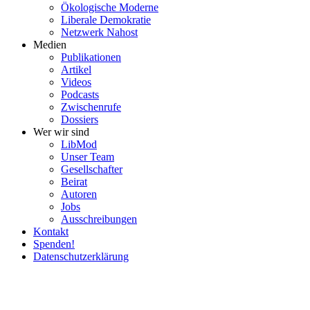
Ökolo­gische Moderne
Liberale Demokratie
Netzwerk Nahost
Medien
Publi­ka­tionen
Artikel
Videos
Podcasts
Zwischenrufe
Dossiers
Wer wir sind
LibMod
Unser Team
Gesell­schafter
Beirat
Autoren
Jobs
Ausschrei­bungen
Kontakt
Spenden!
Daten­schutz­er­klärung