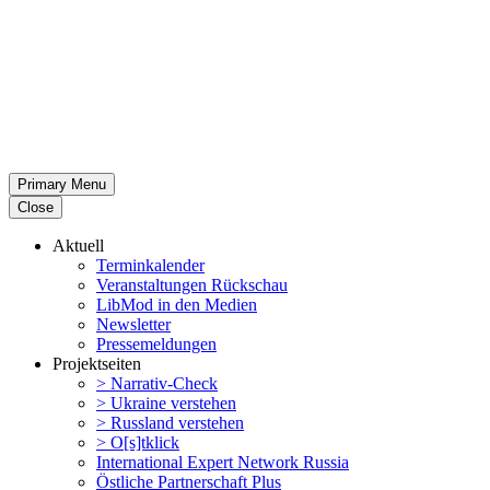
Primary Menu
Close
Aktuell
Termin­ka­lender
Veran­stal­tungen Rückschau
LibMod in den Medien
Newsletter
Presse­mel­dungen
Projekt­seiten
> Narrativ-Check
> Ukraine verstehen
> Russland verstehen
> O[s]tklick
Inter­na­tional Expert Network Russia
Östliche Partner­schaft Plus