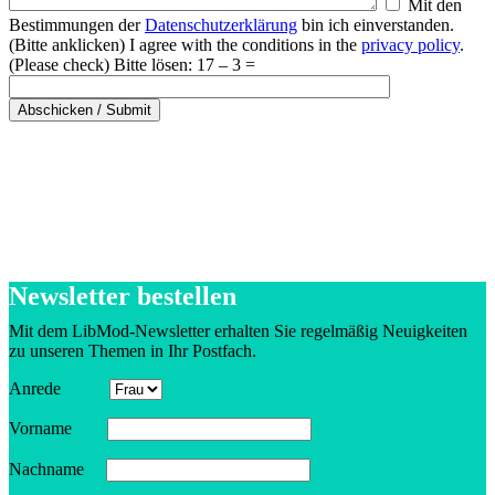
Mit den
Bestim­mungen der
Daten­schutz­er­klärung
bin ich einver­standen.
(Bitte anklicken) I agree with the condi­tions in the
privacy policy
.
(Please check)
Bitte lösen: 17 – 3 =
Newsletter bestellen
Mit dem LibMod-Newsletter erhalten Sie regel­mäßig Neuig­keiten
zu unseren Themen in Ihr Postfach.
Anrede
Vorname
Nachname