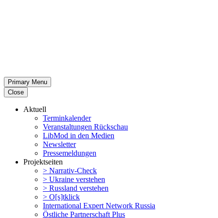
Primary Menu
Close
Aktuell
Termin­ka­lender
Veran­stal­tungen Rückschau
LibMod in den Medien
Newsletter
Presse­mel­dungen
Projekt­seiten
> Narrativ-Check
> Ukraine verstehen
> Russland verstehen
> O[s]tklick
Inter­na­tional Expert Network Russia
Östliche Partner­schaft Plus