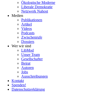
Ökolo­gische Moderne
Liberale Demokratie
Netzwerk Nahost
Medien
Publi­ka­tionen
Artikel
Videos
Podcasts
Zwischenrufe
Dossiers
Wer wir sind
LibMod
Unser Team
Gesell­schafter
Beirat
Autoren
Jobs
Ausschrei­bungen
Kontakt
Spenden!
Daten­schutz­er­klärung