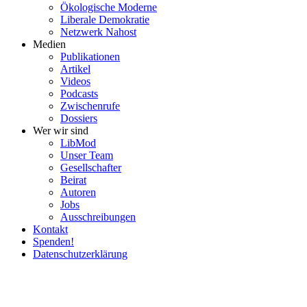
Ökolo­gische Moderne
Liberale Demokratie
Netzwerk Nahost
Medien
Publi­ka­tionen
Artikel
Videos
Podcasts
Zwischenrufe
Dossiers
Wer wir sind
LibMod
Unser Team
Gesell­schafter
Beirat
Autoren
Jobs
Ausschrei­bungen
Kontakt
Spenden!
Daten­schutz­er­klärung