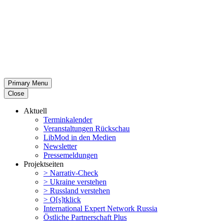
Primary Menu
Close
Aktuell
Termin­ka­lender
Veran­stal­tungen Rückschau
LibMod in den Medien
Newsletter
Presse­mel­dungen
Projekt­seiten
> Narrativ-Check
> Ukraine verstehen
> Russland verstehen
> O[s]tklick
Inter­na­tional Expert Network Russia
Östliche Partner­schaft Plus