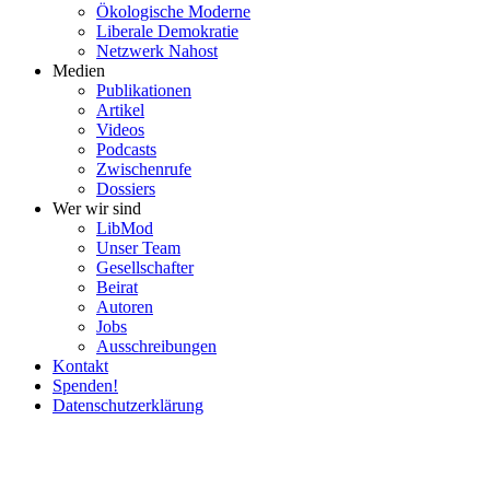
Ökolo­gische Moderne
Liberale Demokratie
Netzwerk Nahost
Medien
Publi­ka­tionen
Artikel
Videos
Podcasts
Zwischenrufe
Dossiers
Wer wir sind
LibMod
Unser Team
Gesell­schafter
Beirat
Autoren
Jobs
Ausschrei­bungen
Kontakt
Spenden!
Daten­schutz­er­klärung