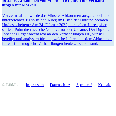
10 Jahre Abkommen von Minsk ­– 10 Lehren für Verhand­
lungen mit Moskau
Vor zehn Jahren wurde das Minsker Abkommen ausge­handelt und
unter­zeichnet. Es sollte den Krieg im Osten der Ukraine beenden.
Und es schei­terte: Am 24. Februar 2022, nur sieben Jahre später,
startete Putin die russische Vollin­vasion der Ukraine. Der Diplomat
Johannes Regen­brecht war an den Verhand­lungen zu „Minsk II“
beteiligt und analy­siert für uns, welche Lehren aus dem Abkommen
für einst für mögliche Verhand­lungen heute zu ziehen sind.
© LibMod
Impressum
Daten­schutz
Spenden!
Kontakt