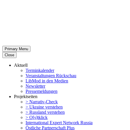
Primary Menu
Close
Aktuell
Termin­ka­lender
Veran­stal­tungen Rückschau
LibMod in den Medien
Newsletter
Presse­mel­dungen
Projekt­seiten
> Narrativ-Check
> Ukraine verstehen
> Russland verstehen
> O[s]tklick
Inter­na­tional Expert Network Russia
Östliche Partner­schaft Plus