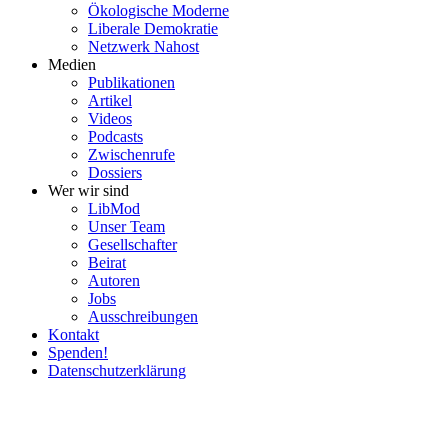
Ökolo­gische Moderne
Liberale Demokratie
Netzwerk Nahost
Medien
Publi­ka­tionen
Artikel
Videos
Podcasts
Zwischenrufe
Dossiers
Wer wir sind
LibMod
Unser Team
Gesell­schafter
Beirat
Autoren
Jobs
Ausschrei­bungen
Kontakt
Spenden!
Daten­schutz­er­klärung