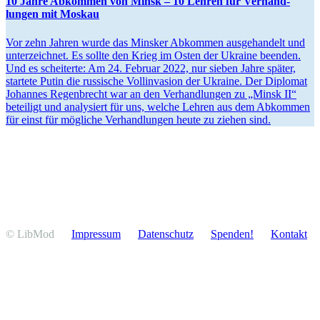
10 Jahre Abkommen von Minsk ­– 10 Lehren für Verhand­
lungen mit Moskau
Vor zehn Jahren wurde das Minsker Abkommen ausge­handelt und
unter­zeichnet. Es sollte den Krieg im Osten der Ukraine beenden.
Und es schei­terte: Am 24. Februar 2022, nur sieben Jahre später,
startete Putin die russische Vollin­vasion der Ukraine. Der Diplomat
Johannes Regen­brecht war an den Verhand­lungen zu „Minsk II“
beteiligt und analy­siert für uns, welche Lehren aus dem Abkommen
für einst für mögliche Verhand­lungen heute zu ziehen sind.
© LibMod
Impressum
Daten­schutz
Spenden!
Kontakt