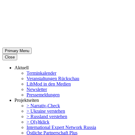
Primary Menu
Close
Aktuell
Termin­ka­lender
Veran­stal­tungen Rückschau
LibMod in den Medien
Newsletter
Presse­mel­dungen
Projekt­seiten
> Narrativ-Check
> Ukraine verstehen
> Russland verstehen
> O[s]tklick
Inter­na­tional Expert Network Russia
Östliche Partner­schaft Plus