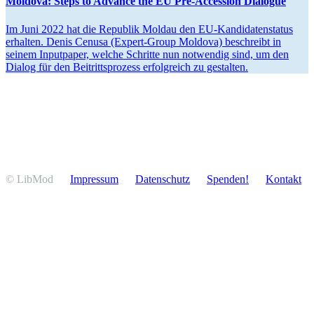
Moldova: Steps to Advance the EU Pre-Accession Dialogue
Im Juni 2022 hat die Republik Moldau den EU-Kandi­da­ten­status
erhalten. Denis Cenusa (Expert-Group Moldova) beschreibt in
seinem Input­paper, welche Schritte nun notwendig sind, um den
Dialog für den Beitritts­prozess erfolg­reich zu gestalten.
© LibMod
Impressum
Daten­schutz
Spenden!
Kontakt