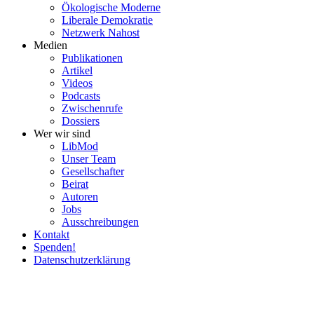
Ökolo­gische Moderne
Liberale Demokratie
Netzwerk Nahost
Medien
Publi­ka­tionen
Artikel
Videos
Podcasts
Zwischenrufe
Dossiers
Wer wir sind
LibMod
Unser Team
Gesell­schafter
Beirat
Autoren
Jobs
Ausschrei­bungen
Kontakt
Spenden!
Daten­schutz­er­klärung