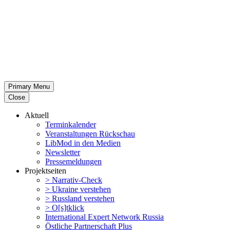
Primary Menu
Close
Aktuell
Termin­ka­lender
Veran­stal­tungen Rückschau
LibMod in den Medien
Newsletter
Presse­mel­dungen
Projekt­seiten
> Narrativ-Check
> Ukraine verstehen
> Russland verstehen
> O[s]tklick
Inter­na­tional Expert Network Russia
Östliche Partner­schaft Plus