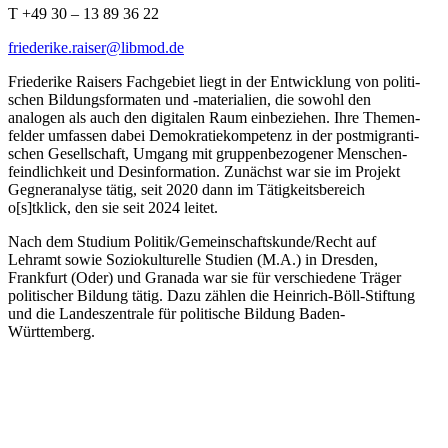
T +49 30 – 13 89 36 22
friederike.raiser@libmod.de
Friederike Raisers Fachgebiet liegt in der Entwicklung von politi­
schen Bildungs­for­maten und ‑materialien, die sowohl den
analogen als auch den digitalen Raum einbe­ziehen. Ihre Themen­
felder umfassen dabei Demokra­tie­kom­petenz in der postmi­gran­ti­
schen Gesell­schaft, Umgang mit gruppen­be­zo­gener Menschen­
feind­lichkeit und Desin­for­mation. Zunächst war sie im Projekt
Gegner­analyse tätig, seit 2020 dann im Tätig­keits­be­reich
o[s]tklick, den sie seit 2024 leitet.
Nach dem Studium Politik/​Gemeinschaftskunde/​Recht auf
Lehramt sowie Sozio­kul­tu­relle Studien (M.A.) in Dresden,
Frankfurt (Oder) und Granada war sie für verschiedene Träger
politi­scher Bildung tätig. Dazu zählen die Heinrich-Böll-Stiftung
und die Landes­zen­trale für politische Bildung Baden-
Württemberg.