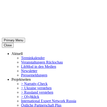
Primary Menu
Close
Aktuell
Termin­ka­lender
Veran­stal­tungen Rückschau
LibMod in den Medien
Newsletter
Presse­mel­dungen
Projekt­seiten
> Narrativ-Check
> Ukraine verstehen
> Russland verstehen
> O[s]tklick
Inter­na­tional Expert Network Russia
Östliche Partner­schaft Plus