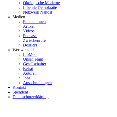
Ökolo­gische Moderne
Liberale Demokratie
Netzwerk Nahost
Medien
Publi­ka­tionen
Artikel
Videos
Podcasts
Zwischenrufe
Dossiers
Wer wir sind
LibMod
Unser Team
Gesell­schafter
Beirat
Autoren
Jobs
Ausschrei­bungen
Kontakt
Spenden!
Daten­schutz­er­klärung