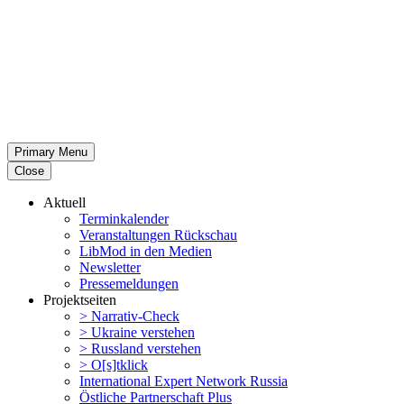
Primary Menu
Close
Aktuell
Termin­ka­lender
Veran­stal­tungen Rückschau
LibMod in den Medien
Newsletter
Presse­mel­dungen
Projekt­seiten
> Narrativ-Check
> Ukraine verstehen
> Russland verstehen
> O[s]tklick
Inter­na­tional Expert Network Russia
Östliche Partner­schaft Plus