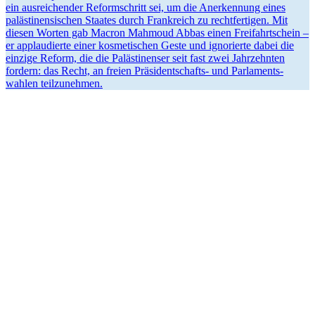
ein ausrei­chender Reform­schritt sei, um die Anerkennung eines
paläs­ti­nen­si­schen Staates durch Frank­reich zu recht­fer­tigen. Mit
diesen Worten gab Macron Mahmoud Abbas einen Freifahrt­schein –
er applau­dierte einer kosme­ti­schen Geste und ignorierte dabei die
einzige Reform, die die Paläs­ti­nenser seit fast zwei Jahrzehnten
fordern: das Recht, an freien Präsi­dent­schafts- und Parla­ments­
wahlen teilzunehmen.