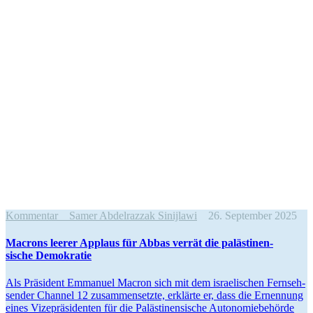
Kommentar
Samer Abdelrazzak Sinijlawi
26. September 2025
Macrons leerer Applaus für Abbas verrät die paläs­ti­nen­
sische Demokratie
Als Präsident Emmanuel Macron sich mit dem israe­li­schen Fernseh­
sender Channel 12 zusam­men­setzte, erklärte er, dass die Ernennung
eines Vizeprä­si­denten für die Paläs­ti­nen­sische Autono­mie­be­hörde