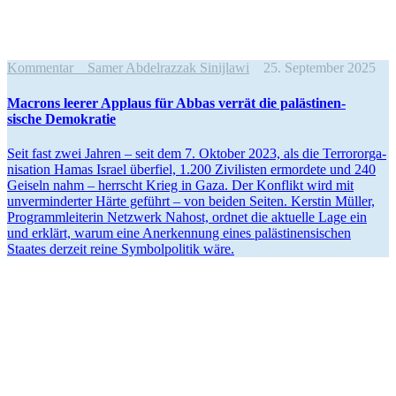
Kommentar
Samer Abdelrazzak Sinijlawi
25. September 2025
Macrons leerer Applaus für Abbas verrät die paläs­ti­nen­
sische Demokratie
Seit fast zwei Jahren – seit dem 7. Oktober 2023, als die Terror­or­ga­
ni­sation Hamas Israel überfiel, 1.200 Zivilisten ermordete und 240
Geiseln nahm – herrscht Krieg in Gaza. Der Konflikt wird mit
unver­min­derter Härte geführt – von beiden Seiten. Kerstin Müller,
Programm­lei­terin Netzwerk Nahost, ordnet die aktuelle Lage ein
und erklärt, warum eine Anerkennung eines paläs­ti­nen­si­schen
Staates derzeit reine Symbol­po­litik wäre.