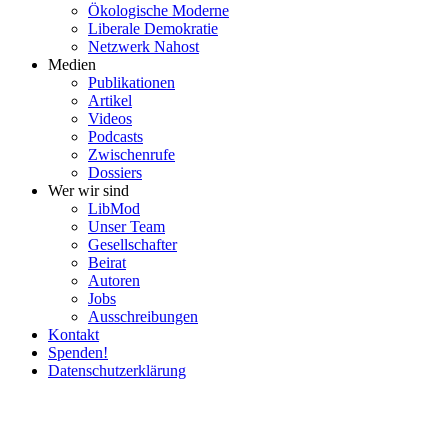
Ökolo­gische Moderne
Liberale Demokratie
Netzwerk Nahost
Medien
Publi­ka­tionen
Artikel
Videos
Podcasts
Zwischenrufe
Dossiers
Wer wir sind
LibMod
Unser Team
Gesell­schafter
Beirat
Autoren
Jobs
Ausschrei­bungen
Kontakt
Spenden!
Daten­schutz­er­klärung