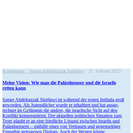
Kommentar
Samer Abdelrazzak Sinijlawi
21. Februar 2025
Meine Vision: Wie man die Paläs­ti­nenser und die Israelis
retten kann
Samer Abdel­razzak Sinijlawi ist während der ersten Intifada groß
geworden. Als Jugend­licher wurde er inhaf­tiert und hat ausge­
rechnet im Gefängnis die andere, die israe­lische Sicht auf den
Konflikt kennen­ge­lernt. Der aktuellen politi­schen Situation zum
Trotz glaubt er an eine fried­liche Lösung zwischen Israelis und
Paläs­ti­nensern – mithilfe eines von Vertrauen und gegen­sei­tiger
Empathie getra­genen Dialogs. Auch der Westen könne