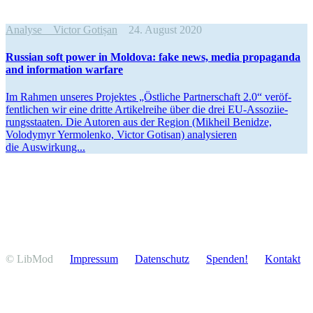
Analyse
Victor Gotișan
24. August 2020
Russian soft power in Moldova: fake news, media propa­ganda
and infor­mation warfare
Im Rahmen unseres Pro­jek­tes „Öst­li­che Part­ner­schaft 2.0“ ver­öf­
fent­li­chen wir eine dritte Arti­kel­reihe über die drei EU-Asso­­­­zi­ie­­
rungs­­­­­­­staa­­ten. Die Autoren aus der Region (Mikheil Benidze,
Volodymyr Yermo­lenko, Victor Gotisan) ana­ly­sie­ren
die Auswirkung...
© LibMod
Impressum
Daten­schutz
Spenden!
Kontakt