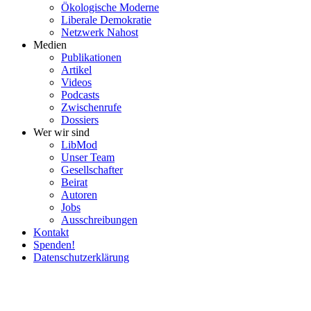
Ökolo­gische Moderne
Liberale Demokratie
Netzwerk Nahost
Medien
Publi­ka­tionen
Artikel
Videos
Podcasts
Zwischenrufe
Dossiers
Wer wir sind
LibMod
Unser Team
Gesell­schafter
Beirat
Autoren
Jobs
Ausschrei­bungen
Kontakt
Spenden!
Daten­schutz­er­klärung