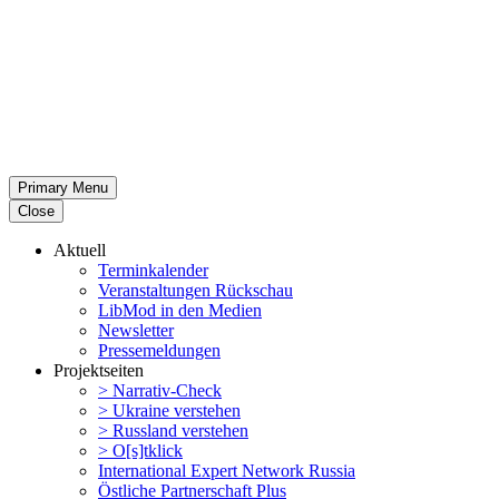
Primary Menu
Close
Aktuell
Termin­ka­lender
Veran­stal­tungen Rückschau
LibMod in den Medien
Newsletter
Presse­mel­dungen
Projekt­seiten
> Narrativ-Check
> Ukraine verstehen
> Russland verstehen
> O[s]tklick
Inter­na­tional Expert Network Russia
Östliche Partner­schaft Plus