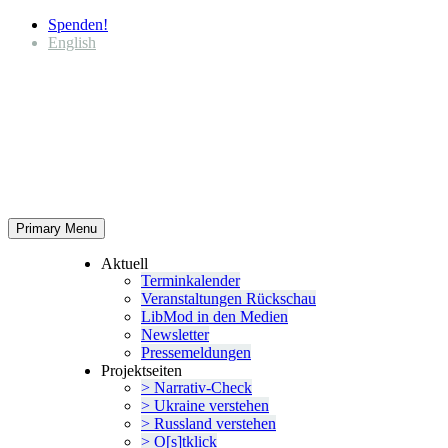
Spenden!
English
Primary Menu
Aktuell
Termin­ka­lender
Veran­stal­tungen Rückschau
LibMod in den Medien
Newsletter
Presse­mel­dungen
Projekt­seiten
> Narrativ-Check
> Ukraine verstehen
> Russland verstehen
> O[s]tklick