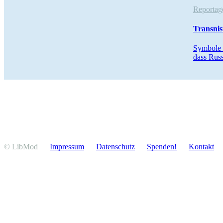
Report
Trans­nis
Symbole r
dass Russ
© LibMod
Impressum
Daten­schutz
Spenden!
Kontakt