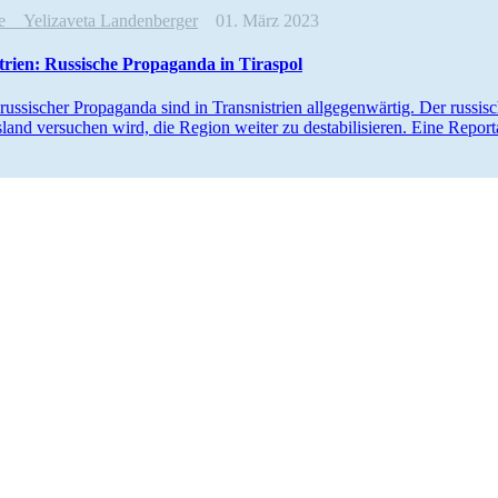
age
Yelizaveta Landenberger
01. März 2023
­trien: Russische Propa­ganda in Tiraspol
ussi­scher Propa­ganda sind in Trans­nis­trien allge­gen­wärtig. Der russi
land versuchen wird, die Region weiter zu desta­bi­li­sieren. Eine Repo