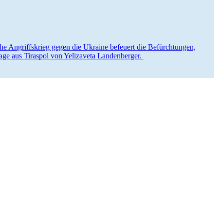
sche Angriffs­krieg gegen die Ukraine befeuert die Befürch­tungen,
rtage aus Tiraspol von Yelizaveta Landenberger.