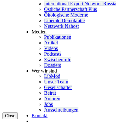
Inter­na­tional Expert Network Russia
Östliche Partner­schaft Plus
Ökolo­gische Moderne
Liberale Demokratie
Netzwerk Nahost
Medien
Publi­ka­tionen
Artikel
Videos
Podcasts
Zwischenrufe
Dossiers
Wer wir sind
LibMod
Unser Team
Gesell­schafter
Beirat
Autoren
Jobs
Ausschrei­bungen
Kontakt
Close