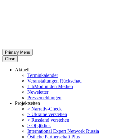
Primary Menu
Close
Aktuell
Termin­ka­lender
Veran­stal­tungen Rückschau
LibMod in den Medien
Newsletter
Presse­mel­dungen
Projekt­seiten
> Narrativ-Check
> Ukraine verstehen
> Russland verstehen
> O[s]tklick
Inter­na­tional Expert Network Russia
Östliche Partner­schaft Plus