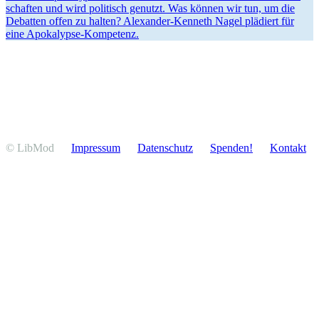
schaften und wird politisch genutzt. Was können wir tun, um die
Debatten offen zu halten? Alexander-Kenneth Nagel plädiert für
eine Apokalypse-Kompetenz.
© LibMod
Impressum
Daten­schutz
Spenden!
Kontakt