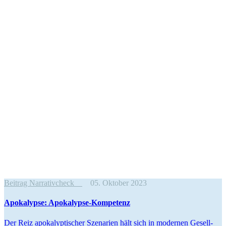
Beitrag Narrativcheck
05. Oktober 2023
Apoka­lypse: Apokalypse-Kompetenz
Der Reiz apoka­lyp­ti­scher Szenarien hält sich in modernen Gesell­