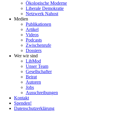
Ökolo­gische Moderne
Liberale Demokratie
Netzwerk Nahost
Medien
Publi­ka­tionen
Artikel
Videos
Podcasts
Zwischenrufe
Dossiers
Wer wir sind
LibMod
Unser Team
Gesell­schafter
Beirat
Autoren
Jobs
Ausschrei­bungen
Kontakt
Spenden!
Daten­schutz­er­klärung