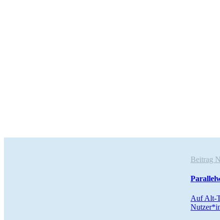
Beitrag 
Paral­lel
Auf Alt-T
Nutzer*i