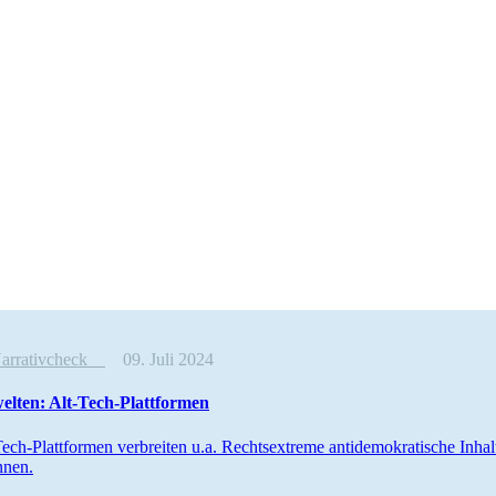
Narrativcheck
09. Juli 2024
­welten: Alt-Tech-Plattformen
ech-Platt­formen verbreiten u.a. Rechts­extreme antide­mo­kra­tische Inha
nnen.