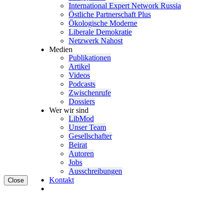
Inter­na­tional Expert Network Russia
Östliche Partner­schaft Plus
Ökolo­gische Moderne
Liberale Demokratie
Netzwerk Nahost
Medien
Publi­ka­tionen
Artikel
Videos
Podcasts
Zwischenrufe
Dossiers
Wer wir sind
LibMod
Unser Team
Gesell­schafter
Beirat
Autoren
Jobs
Ausschrei­bungen
Kontakt
Close