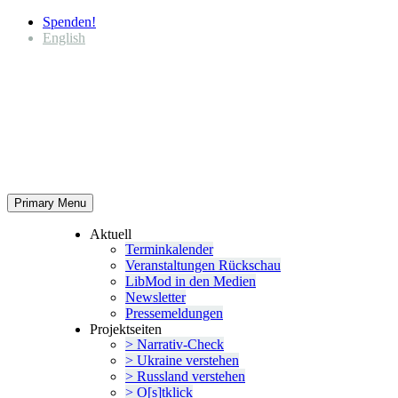
Spenden!
English
Primary Menu
Aktuell
Termin­ka­lender
Veran­stal­tungen Rückschau
LibMod in den Medien
Newsletter
Presse­mel­dungen
Projekt­seiten
> Narrativ-Check
> Ukraine verstehen
> Russland verstehen
> O[s]tklick