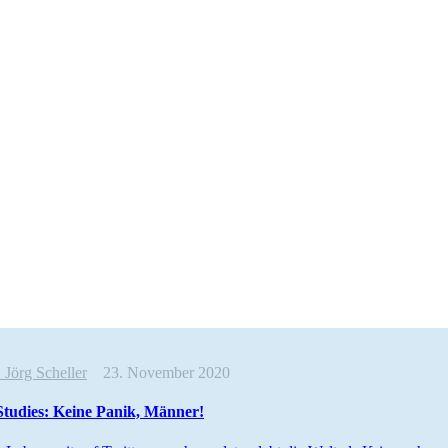
e
Jörg Scheller
23. November 2020
tudies: Keine Panik, Männer!