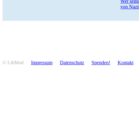
Wer seine
von Nazis
© LibMod
Impressum
Daten­schutz
Spenden!
Kontakt