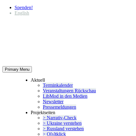
Spenden!
English
Primary Menu
Aktuell
Termin­ka­lender
Veran­stal­tungen Rückschau
LibMod in den Medien
Newsletter
Presse­mel­dungen
Projekt­seiten
> Narrativ-Check
> Ukraine verstehen
> Russland verstehen
> O[s]tklick