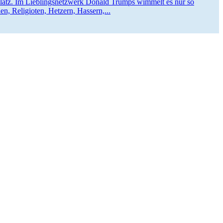
­platz. Im Lieblings­netzwerk Donald Trumps wimmelt es nur so
len, Religioten, Hetzern, Hassern,...