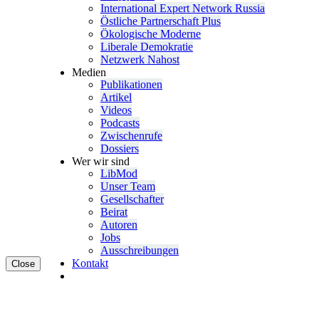
Inter­na­tional Expert Network Russia
Östliche Partner­schaft Plus
Ökolo­gische Moderne
Liberale Demokratie
Netzwerk Nahost
Medien
Publi­ka­tionen
Artikel
Videos
Podcasts
Zwischenrufe
Dossiers
Wer wir sind
LibMod
Unser Team
Gesell­schafter
Beirat
Autoren
Jobs
Ausschrei­bungen
Kontakt
Close