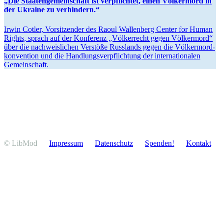
„Die Staaten­ge­mein­schaft ist verpflichtet, einen Völkermord in
der Ukraine zu verhindern.“
Irwin Cotler, Vorsit­zender des Raoul Wallenberg Center for Human
Rights, sprach auf der Konferenz „Völker­recht gegen Völkermord“
über die nachweis­lichen Verstöße Russlands gegen die Völker­mord­
kon­vention und die Handlungs­ver­pflichtung der inter­na­tio­nalen
Gemeinschaft.
© LibMod
Impressum
Daten­schutz
Spenden!
Kontakt