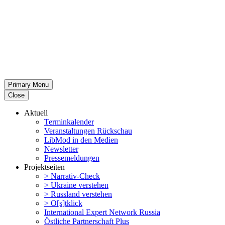
Primary Menu
Close
Aktuell
Termin­ka­lender
Veran­stal­tungen Rückschau
LibMod in den Medien
Newsletter
Presse­mel­dungen
Projekt­seiten
> Narrativ-Check
> Ukraine verstehen
> Russland verstehen
> O[s]tklick
Inter­na­tional Expert Network Russia
Östliche Partner­schaft Plus