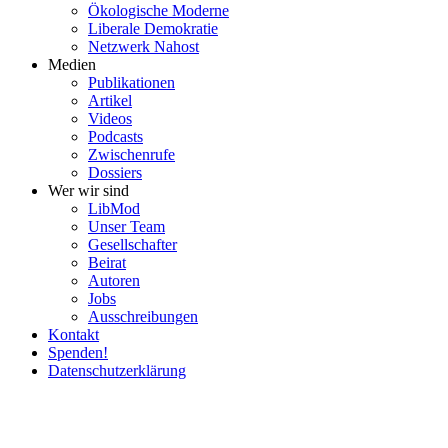
Ökolo­gische Moderne
Liberale Demokratie
Netzwerk Nahost
Medien
Publi­ka­tionen
Artikel
Videos
Podcasts
Zwischenrufe
Dossiers
Wer wir sind
LibMod
Unser Team
Gesell­schafter
Beirat
Autoren
Jobs
Ausschrei­bungen
Kontakt
Spenden!
Daten­schutz­er­klärung