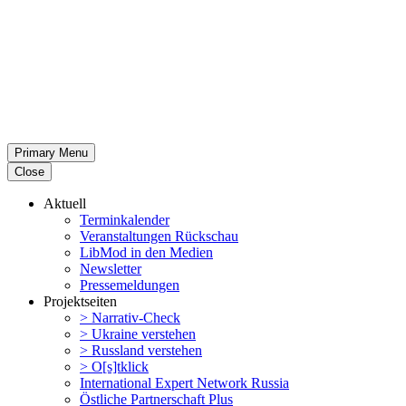
Primary Menu
Close
Aktuell
Termin­ka­lender
Veran­stal­tungen Rückschau
LibMod in den Medien
Newsletter
Presse­mel­dungen
Projekt­seiten
> Narrativ-Check
> Ukraine verstehen
> Russland verstehen
> O[s]tklick
Inter­na­tional Expert Network Russia
Östliche Partner­schaft Plus