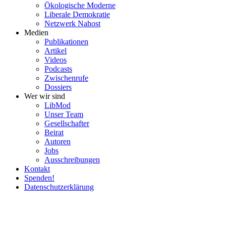
Ökolo­gische Moderne
Liberale Demokratie
Netzwerk Nahost
Medien
Publi­ka­tionen
Artikel
Videos
Podcasts
Zwischenrufe
Dossiers
Wer wir sind
LibMod
Unser Team
Gesell­schafter
Beirat
Autoren
Jobs
Ausschrei­bungen
Kontakt
Spenden!
Daten­schutz­er­klärung