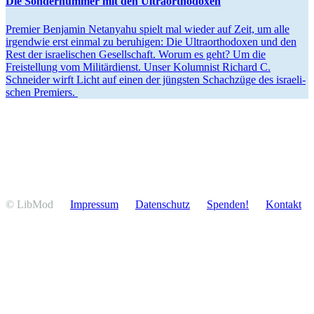
Die Sonder­nummer mit den Ultraorthodoxen
Premier Benjamin Netanyahu spielt mal wieder auf Zeit, um alle
irgendwie erst einmal zu beruhigen: Die Ultra­or­tho­doxen und den
Rest der israe­li­schen Gesell­schaft. Worum es geht? Um die
Freistellung vom Militär­dienst. Unser Kolumnist Richard C.
Schneider wirft Licht auf einen der jüngsten Schachzüge des israe­li­
schen Premiers.
© LibMod
Impressum
Daten­schutz
Spenden!
Kontakt