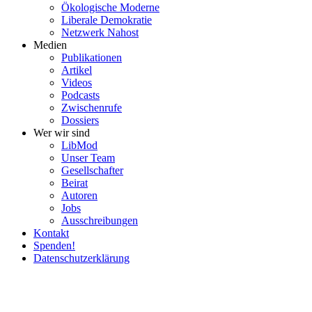
Ökolo­gische Moderne
Liberale Demokratie
Netzwerk Nahost
Medien
Publi­ka­tionen
Artikel
Videos
Podcasts
Zwischenrufe
Dossiers
Wer wir sind
LibMod
Unser Team
Gesell­schafter
Beirat
Autoren
Jobs
Ausschrei­bungen
Kontakt
Spenden!
Daten­schutz­er­klärung