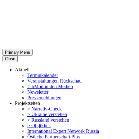
Primary Menu
Close
Aktuell
Termin­ka­lender
Veran­stal­tungen Rückschau
LibMod in den Medien
Newsletter
Presse­mel­dungen
Projekt­seiten
> Narrativ-Check
> Ukraine verstehen
> Russland verstehen
> O[s]tklick
Inter­na­tional Expert Network Russia
Östliche Partner­schaft Plus