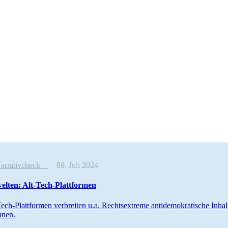
Narrativcheck
09. Juli 2024
­welten: Alt-Tech-Plattformen
ech-Platt­formen verbreiten u.a. Rechts­extreme antide­mo­kra­tische Inha
nnen.