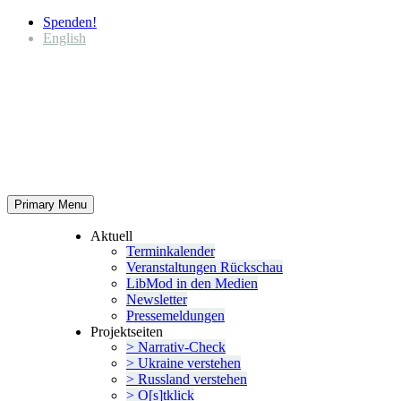
Spenden!
English
Primary Menu
Aktuell
Termin­ka­lender
Veran­stal­tungen Rückschau
LibMod in den Medien
Newsletter
Presse­mel­dungen
Projekt­seiten
> Narrativ-Check
> Ukraine verstehen
> Russland verstehen
> O[s]tklick