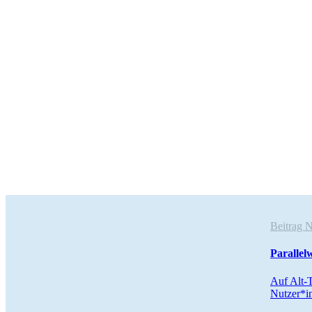
Beitrag 
Paral­lel
Auf Alt-T
Nutzer*i