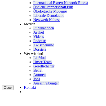
Inter­na­tional Expert Network Russia
Östliche Partner­schaft Plus
Ökolo­gische Moderne
Liberale Demokratie
Netzwerk Nahost
Medien
Publi­ka­tionen
Artikel
Videos
Podcasts
Zwischenrufe
Dossiers
Wer wir sind
LibMod
Unser Team
Gesell­schafter
Beirat
Autoren
Jobs
Ausschrei­bungen
Kontakt
Close