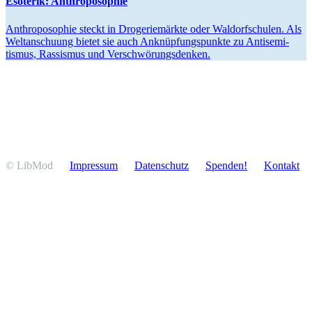
Esoterik: Anthro­po­sophie
Anthro­po­sophie steckt in Droge­rie­märkte oder Waldorf­schulen. Als
Weltan­schuung bietet sie auch Anknüp­fungs­punkte zu Antise­mi­
tismus, Rassismus und Verschwörungsdenken.
© LibMod
Impressum
Daten­schutz
Spenden!
Kontakt