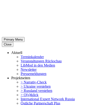
Primary Menu
Close
Aktuell
Termin­ka­lender
Veran­stal­tungen Rückschau
LibMod in den Medien
Newsletter
Presse­mel­dungen
Projekt­seiten
> Narrativ-Check
> Ukraine verstehen
> Russland verstehen
> O[s]tklick
Inter­na­tional Expert Network Russia
Östliche Partner­schaft Plus