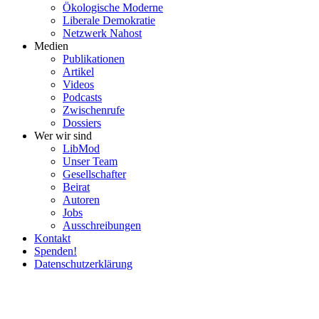
Ökolo­gische Moderne
Liberale Demokratie
Netzwerk Nahost
Medien
Publi­ka­tionen
Artikel
Videos
Podcasts
Zwischenrufe
Dossiers
Wer wir sind
LibMod
Unser Team
Gesell­schafter
Beirat
Autoren
Jobs
Ausschrei­bungen
Kontakt
Spenden!
Daten­schutz­er­klärung