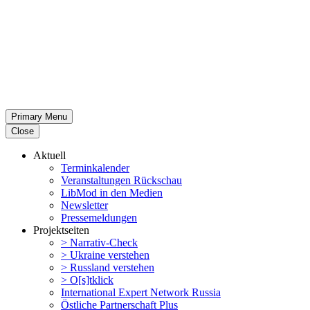
Primary Menu
Close
Aktuell
Termin­ka­lender
Veran­stal­tungen Rückschau
LibMod in den Medien
Newsletter
Presse­mel­dungen
Projekt­seiten
> Narrativ-Check
> Ukraine verstehen
> Russland verstehen
> O[s]tklick
Inter­na­tional Expert Network Russia
Östliche Partner­schaft Plus