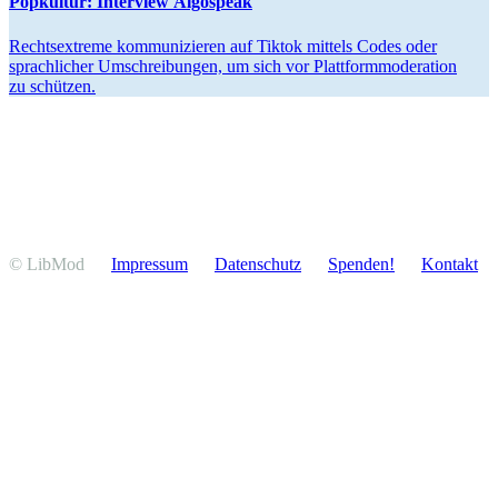
Popkultur: Interview Algospeak
Rechts­extreme kommu­ni­zieren auf Tiktok mittels Codes oder
sprach­licher Umschrei­bungen, um sich vor Platt­form­mo­de­ration
zu schützen.
© LibMod
Impressum
Daten­schutz
Spenden!
Kontakt