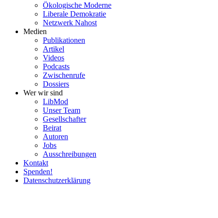
Ökolo­gische Moderne
Liberale Demokratie
Netzwerk Nahost
Medien
Publi­ka­tionen
Artikel
Videos
Podcasts
Zwischenrufe
Dossiers
Wer wir sind
LibMod
Unser Team
Gesell­schafter
Beirat
Autoren
Jobs
Ausschrei­bungen
Kontakt
Spenden!
Daten­schutz­er­klärung