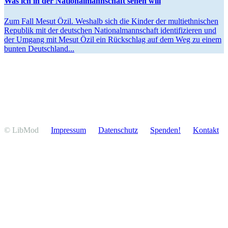
Was ich in der Natio­nal­mann­schaft sehen will
Zum Fall Mesut Özil. Weshalb sich die Kinder der multi­eth­ni­schen
Republik mit der deutschen Natio­nal­mann­schaft identi­fi­zieren und
der Umgang mit Mesut Özil ein Rückschlag auf dem Weg zu einem
bunten Deutschland...
© LibMod
Impressum
Daten­schutz
Spenden!
Kontakt