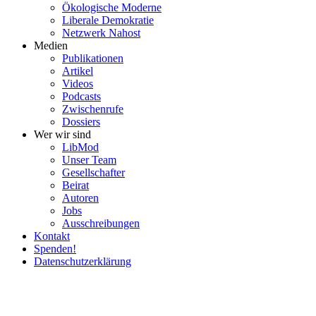
Ökolo­gische Moderne
Liberale Demokratie
Netzwerk Nahost
Medien
Publi­ka­tionen
Artikel
Videos
Podcasts
Zwischenrufe
Dossiers
Wer wir sind
LibMod
Unser Team
Gesell­schafter
Beirat
Autoren
Jobs
Ausschrei­bungen
Kontakt
Spenden!
Daten­schutz­er­klärung