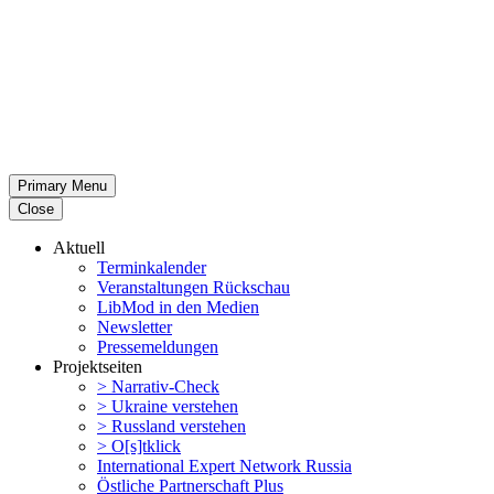
Primary Menu
Close
Aktuell
Termin­ka­lender
Veran­stal­tungen Rückschau
LibMod in den Medien
Newsletter
Presse­mel­dungen
Projekt­seiten
> Narrativ-Check
> Ukraine verstehen
> Russland verstehen
> O[s]tklick
Inter­na­tional Expert Network Russia
Östliche Partner­schaft Plus