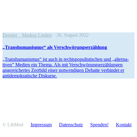
Dossier
Markus Linden
26. August 2022
‌„Trans­hu­ma­nis­mus“ als Verschwörungserzählung
„Trans­hu­ma­nismus“ ist auch in rechts­po­pu­lis­ti­schen und „alter­na­
tiven” Medien ein Thema. Als mit Verschwö­rungs­er­zäh­lungen
angerei­chertes Zerrbild einer notwen­digen Debatte verbindet er
antide­mo­kra­tische Diskurse.
© LibMod
Impressum
Daten­schutz
Spenden!
Kontakt