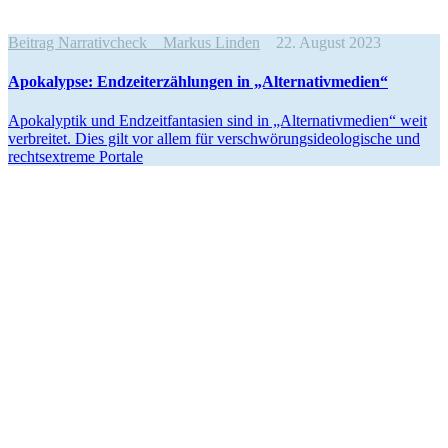
Beitrag Narrativcheck
Markus Linden
22. August 2023
Apoka­lypse: Endzeit­er­zäh­lungen in „Alter­na­tiv­medien“
Apoka­lyptik und Endzeit­fan­tasien sind in „Alter­na­tiv­medien“ weit
verbreitet. Dies gilt vor allem für verschwö­rungs­ideo­lo­gische und
rechts­extreme Portale