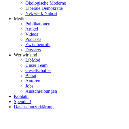
Ökolo­gische Moderne
Liberale Demokratie
Netzwerk Nahost
Medien
Publi­ka­tionen
Artikel
Videos
Podcasts
Zwischenrufe
Dossiers
Wer wir sind
LibMod
Unser Team
Gesell­schafter
Beirat
Autoren
Jobs
Ausschrei­bungen
Kontakt
Spenden!
Daten­schutz­er­klärung