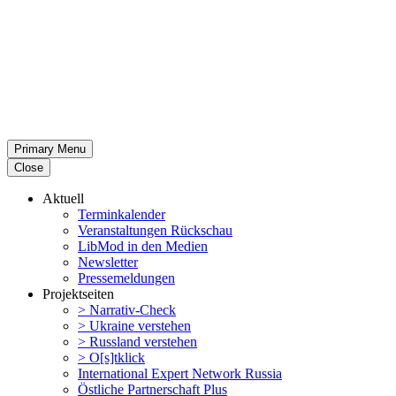
Primary Menu
Close
Aktuell
Termin­ka­lender
Veran­stal­tungen Rückschau
LibMod in den Medien
Newsletter
Presse­mel­dungen
Projekt­seiten
> Narrativ-Check
> Ukraine verstehen
> Russland verstehen
> O[s]tklick
Inter­na­tional Expert Network Russia
Östliche Partner­schaft Plus